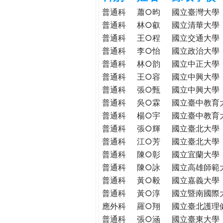
h
際
普通科
蕭○昀
國立臺灣大學
葳
普通科
林○叡
國立清華大學
e
格。
普通科
王○程
國立交通大學
培
普通科
李○怡
國立政治大學
r
養
普通科
林○韵
國立中正大學
具
普通科
王○容
國立中興大學
e
國
普通科
張○甄
國立中興大學
際
普通科
吳○霖
國立臺中教育
移
普通科
楊○宇
國立臺中教育
動
普通科
張○輝
國立臺北大學
力
普通科
江○芳
國立臺北大學
的
世
普通科
陳○彰
國立宜蘭大學
界
普通科
陳○詠
國立高雄師範
公
普通科
黃○毅
國立嘉義大學
民。
普通科
黃○淳
國立暨南國際
WAGOR
應外科
羅○翔
國立臺北護理
TODAY
普通科
張○涵
國立臺東大學