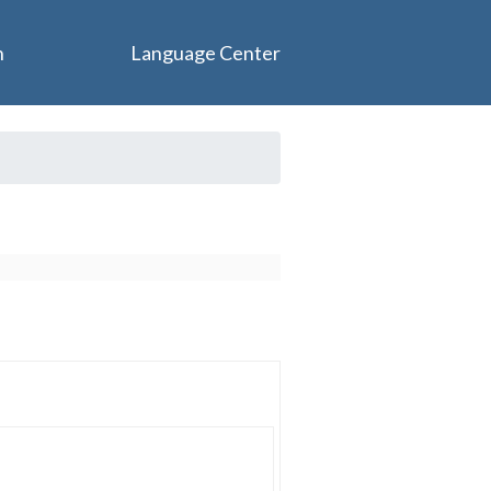
n
Language Center