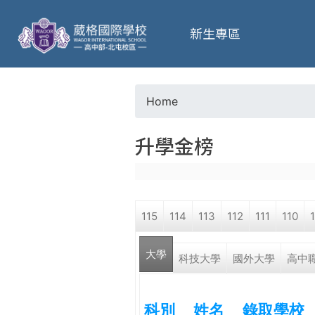
葳
新生專區
格
高
Home
Y
級
升學金榜
o
中
u
學
115
114
113
112
111
110
a
葳
大學
r
科技大學
國外大學
高中
格
國
e
際．
科別
姓名
錄取學校
國