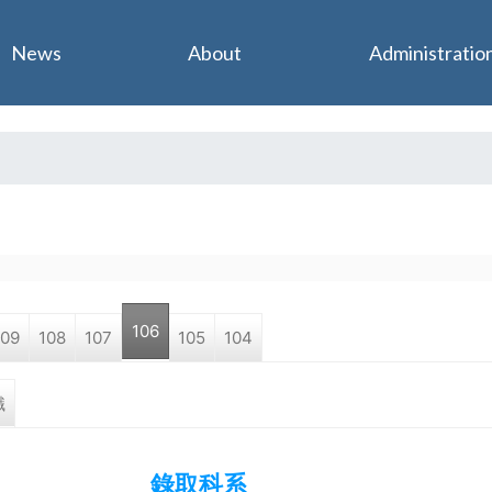
Jump to navigation
News
About
Administratio
106
109
108
107
105
104
職
錄取科系