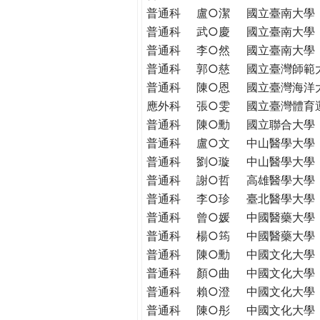
THE
普通科
盧○潔
國立臺南大學
WORLD
普通科
武○慶
國立臺南大學
TOMORROW
普通科
李○然
國立臺南大學
PUTTING
普通科
郭○慈
國立臺灣師範
YOU
普通科
陳○恩
國立臺灣海洋
ON
應外科
張○雯
國立臺灣體育
THE
PATH
普通科
陳○勳
國立聯合大學
TO
普通科
盧○文
中山醫學大學
GLOBAL
普通科
劉○璇
中山醫學大學
CITIZENSHIP
普通科
謝○哲
高雄醫學大學
普通科
李○珍
臺北醫學大學
普通科
曾○媛
中國醫藥大學
普通科
楊○筠
中國醫藥大學
普通科
陳○勳
中國文化大學
普通科
顏○曲
中國文化大學
普通科
賴○澄
中國文化大學
普通科
陳○彤
中國文化大學