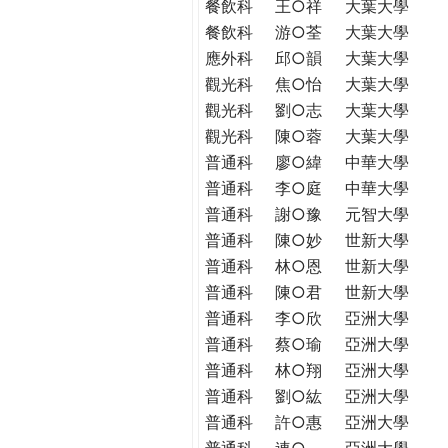
餐飲科
王○祥
大葉大學
餐飲科
游○荃
大葉大學
應外科
邱○韻
大葉大學
觀光科
焦○怡
大葉大學
觀光科
劉○志
大葉大學
觀光科
陳○蓉
大葉大學
普通科
廖○緯
中華大學
普通科
李○庭
中華大學
普通科
謝○豫
元智大學
普通科
陳○妙
世新大學
普通科
林○恩
世新大學
普通科
陳○君
世新大學
普通科
李○欣
亞洲大學
普通科
蔡○瑜
亞洲大學
普通科
林○翔
亞洲大學
普通科
劉○紘
亞洲大學
普通科
許○惠
亞洲大學
普通科
連○
亞洲大學