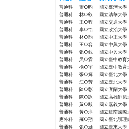
h
際
普通科
蕭○昀
國立臺灣大學
葳
普通科
林○叡
國立清華大學
e
格。
普通科
王○程
國立交通大學
培
普通科
李○怡
國立政治大學
r
養
普通科
林○韵
國立中正大學
具
普通科
王○容
國立中興大學
e
國
普通科
張○甄
國立中興大學
際
普通科
吳○霖
國立臺中教育
移
普通科
楊○宇
國立臺中教育
動
普通科
張○輝
國立臺北大學
力
普通科
江○芳
國立臺北大學
的
世
普通科
陳○彰
國立宜蘭大學
界
普通科
陳○詠
國立高雄師範
公
普通科
黃○毅
國立嘉義大學
民。
普通科
黃○淳
國立暨南國際
WAGOR
應外科
羅○翔
國立臺北護理
TODAY
普通科
張○涵
國立臺東大學