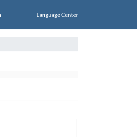
n
Language Center