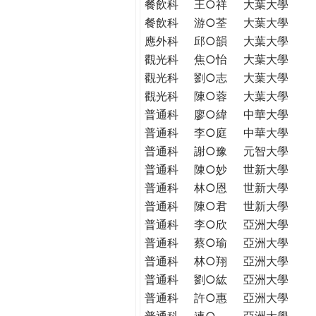
餐飲科
王○祥
大葉大學
餐飲科
游○荃
大葉大學
應外科
邱○韻
大葉大學
觀光科
焦○怡
大葉大學
觀光科
劉○志
大葉大學
觀光科
陳○蓉
大葉大學
普通科
廖○緯
中華大學
普通科
李○庭
中華大學
普通科
謝○豫
元智大學
普通科
陳○妙
世新大學
普通科
林○恩
世新大學
普通科
陳○君
世新大學
普通科
李○欣
亞洲大學
普通科
蔡○瑜
亞洲大學
普通科
林○翔
亞洲大學
普通科
劉○紘
亞洲大學
普通科
許○惠
亞洲大學
普通科
連○
亞洲大學