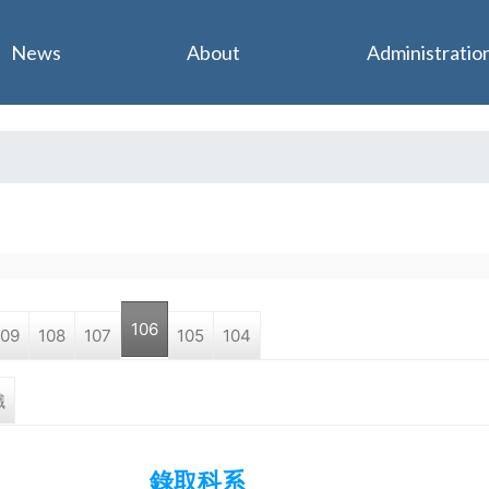
Jump to navigation
News
About
Administratio
106
109
108
107
105
104
職
錄取科系