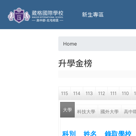
葳
新生專區
格
高
Home
Y
級
升學金榜
o
中
u
學
115
114
113
112
111
110
a
葳
大學
r
科技大學
國外大學
高中
格
國
e
際．
科別
姓名
錄取學校
國