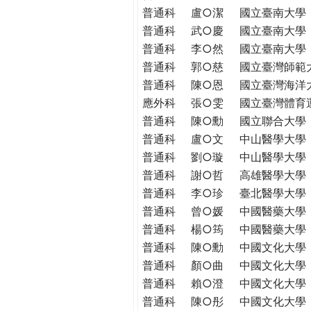
THE
普通科
盧○潔
國立臺南大學
WORLD
普通科
武○慶
國立臺南大學
TOMORROW
普通科
李○然
國立臺南大學
PUTTING
普通科
郭○慈
國立臺灣師範
YOU
普通科
陳○恩
國立臺灣海洋
ON
應外科
張○雯
國立臺灣體育
THE
PATH
普通科
陳○勳
國立聯合大學
TO
普通科
盧○文
中山醫學大學
GLOBAL
普通科
劉○璇
中山醫學大學
CITIZENSHIP
普通科
謝○哲
高雄醫學大學
普通科
李○珍
臺北醫學大學
普通科
曾○媛
中國醫藥大學
普通科
楊○筠
中國醫藥大學
普通科
陳○勳
中國文化大學
普通科
顏○曲
中國文化大學
普通科
賴○澄
中國文化大學
普通科
陳○彤
中國文化大學