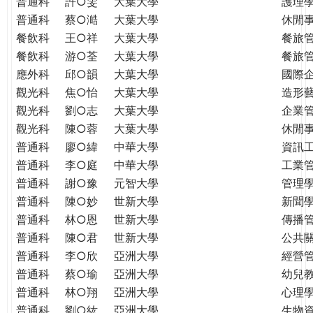
普通科
許○雯
大葉大學
護理
普通科
蔡○澔
大葉大學
休閒
餐飲科
王○祥
大葉大學
餐旅
餐飲科
游○荃
大葉大學
餐旅
應外科
邱○韻
大葉大學
國際
觀光科
焦○怡
大葉大學
造形
觀光科
劉○志
大葉大學
企業
觀光科
陳○蓉
大葉大學
休閒
普通科
廖○緯
中華大學
資訊
普通科
李○庭
中華大學
工業
普通科
謝○豫
元智大學
管理學
普通科
陳○妙
世新大學
新聞
普通科
林○恩
世新大學
傳播
普通科
陳○君
世新大學
公共
普通科
李○欣
亞洲大學
經營
普通科
蔡○瑜
亞洲大學
幼兒
普通科
林○翔
亞洲大學
心理
普通科
劉○紘
亞洲大學
生物