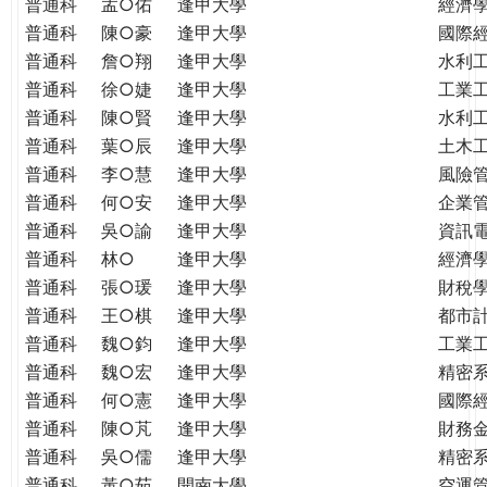
普通科
孟○佑
逢甲大學
經濟
普通科
陳○豪
逢甲大學
國際
普通科
詹○翔
逢甲大學
水利
普通科
徐○婕
逢甲大學
工業
普通科
陳○賢
逢甲大學
水利
普通科
葉○辰
逢甲大學
土木
普通科
李○慧
逢甲大學
風險
普通科
何○安
逢甲大學
企業
普通科
吳○諭
逢甲大學
資訊
普通科
林○
逢甲大學
經濟
普通科
張○瑗
逢甲大學
財稅
普通科
王○棋
逢甲大學
都市
普通科
魏○鈞
逢甲大學
工業
普通科
魏○宏
逢甲大學
精密
普通科
何○憲
逢甲大學
國際
普通科
陳○芃
逢甲大學
財務
普通科
吳○儒
逢甲大學
精密
普通科
黃○茹
開南大學
空運