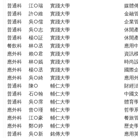
普通科
江○瑞
實踐大學
媒體
普通科
許○維
實踐大學
金融
普通科
吳○儒
實踐大學
企業
普通科
吳○志
實踐大學
休閒
普通科
楊○証
實踐大學
休閒
餐飲科
林○丞
實踐大學
應用
應外科
賴○君
實踐大學
資訊
應外科
林○嫣
實踐大學
時尚
應外科
楊○丞
實踐大學
國際
應外科
吳○綺
實踐大學
應用
普通科
陳○
輔仁大學
財經
普通科
石○翰
輔仁大學
中國
普通科
吳○霈
輔仁大學
體育
應外科
曾○瑾
輔仁大學
哲學
應外科
江○豪
輔仁大學
餐旅
應外科
鄭○婷
輔仁大學
歷史
普通科
吳○新
銘傳大學
應用