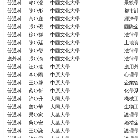
普通科
賴○澄
中國文化大學
景觀
普通科
陳○彤
中國文化大學
都市
普通科
黃○庭
中國文化大學
經濟
普通科
張○硯
中國文化大學
國際
普通科
徐○群
中國文化大學
法律
普通科
陳○廷
中國文化大學
土地
普通科
陳○瑩
中國文化大學
法律
應外科
張○渝
中國文化大學
法律
普通科
汪○臻
中原大學
應用
普通科
李○陽
中原大學
心理
普通科
王○馨
中原大學
企業
普通科
蔡○忻
中原大學
化學
普通科
許○升
大同大學
機械
普通科
詹○華
大同大學
生物
普通科
景○家
大葉大學
護理
普通科
吳○安
大葉大學
婚禮
普通科
王○謙
大葉大學
護理