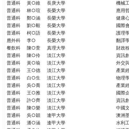
普通科
黃○維
長庚大學
機械
普通科
林○瑄
長榮大學
應用
普通科
鄭○涵
長榮大學
健康
普通科
劉○毅
長榮大學
國際
普通科
柯○語
長榮大學
護理學
應外科
李○
長榮大學
翻譯
餐飲科
陳○萱
真理大學
財政
普通科
陳○伶
淡江大學
資訊
普通科
黃○瑜
淡江大學
外交
普通科
王○德
淡江大學
產業
普通科
白○生
淡江大學
物理
普通科
吳○喬
淡江大學
產業
普通科
王○雅
淡江大學
國際
普通科
許○齊
淡江大學
資訊
普通科
陳○樂
淡江大學
中國
普通科
吳○穎
逢甲大學
澳洲
普通科
潘○涵
逢甲大學
水利