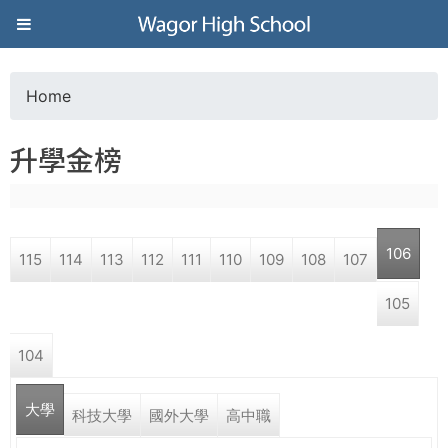
Jump to navigation
葳
格
Home
Y
高
升學金榜
o
級
u
中
106
115
114
113
112
111
110
109
108
107
a
學
105
r
葳
104
e
格
國
大學
h
科技大學
國外大學
高中職
際．
國