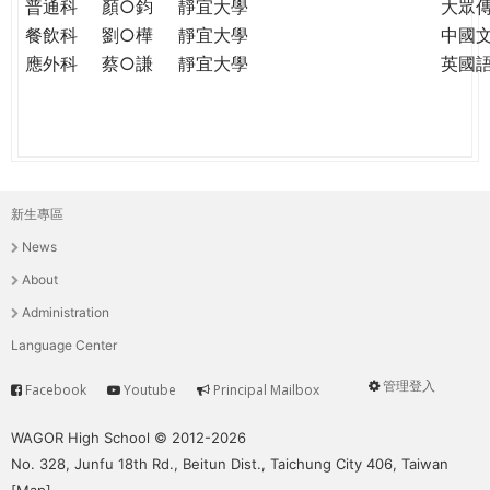
普通科
顏○鈞
靜宜大學
大眾
餐飲科
劉○樺
靜宜大學
中國
應外科
蔡○謙
靜宜大學
英國
新生專區
主
News
選
About
單
Administration
Language Center
管理登入
Facebook
Youtube
Principal Mailbox
Service
User
menu
WAGOR High School © 2012-2026
No. 328, Junfu 18th Rd., Beitun Dist., Taichung City 406, Taiwan
[
Map
]