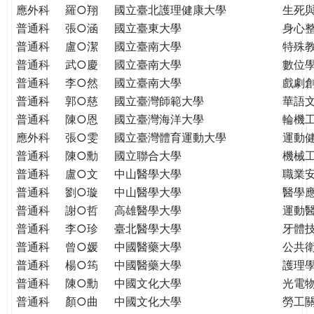
THE
應外科
羅○翔
國立臺北護理健康大學
生死
WORLD
普通科
張○涵
國立臺東大學
身心
TOMORROW
普通科
盧○潔
國立臺南大學
特殊
PUTTING
普通科
武○慶
國立臺南大學
數位
YOU
普通科
李○然
國立臺南大學
戲劇創
ON
普通科
郭○慈
國立臺灣師範大學
華語
THE
普通科
陳○恩
國立臺灣海洋大學
輪機
PATH
應外科
張○雯
國立臺灣體育運動大學
運動
TO
GLOBAL
普通科
陳○勳
國立聯合大學
機械
CITIZENSHIP
普通科
盧○文
中山醫學大學
職業
普通科
劉○璇
中山醫學大學
醫學
普通科
謝○哲
高雄醫學大學
運動
普通科
李○珍
臺北醫學大學
牙體
普通科
曾○媛
中國醫藥大學
公共
普通科
楊○筠
中國醫藥大學
護理
普通科
陳○勳
中國文化大學
光電
普通科
顏○曲
中國文化大學
勞工