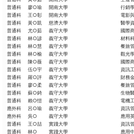
普通科
廖○瑜
開南大學
行銷
普通科
王○彰
開南大學
電影
普通科
黃○凱
慈濟大學
醫學
普通科
尤○茹
義守大學
國際
普通科
林○諺
義守大學
材料
普通科
林○慧
義守大學
餐旅
普通科
林○榆
義守大學
觀光
普通科
陳○薇
義守大學
國際
普通科
伍○宇
義守大學
資訊
普通科
羅○評
義守大學
財務
普通科
廖○柔
義守大學
餐旅
普通科
蘇○錡
義守大學
生物
普通科
賴○愷
義守大學
電機
應外科
呂○瑜
義守大學
資訊
應外科
吳○
義守大學
應用
普通科
王○喆
實踐大學
資訊
普通科
林○
實踐大學
應用