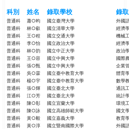
e
際
科別
姓名
錄取學校
錄取
葳
r
格。
普通科
蕭○昀
國立臺灣大學
外國
培
普通科
林○叡
國立清華大學
經濟
e
養
普通科
王○程
國立交通大學
機械
具
普通科
李○怡
國立政治大學
經濟
國
普通科
林○韵
國立中正大學
政治
際
普通科
王○容
國立中興大學
國際
移
普通科
張○甄
國立中興大學
企業
動
普通科
吳○霖
國立臺中教育大學
體育
力
普通科
楊○宇
國立臺中教育大學
數學
的
普通科
張○輝
國立臺北大學
通訊
世
普通科
江○芳
國立臺北大學
統計
界
公
普通科
陳○彰
國立宜蘭大學
環境
民。
普通科
陳○詠
國立高雄師範大學
國文
WAGOR
普通科
黃○毅
國立嘉義大學
教育
TODAY
普通科
黃○淳
國立暨南國際大學
外國