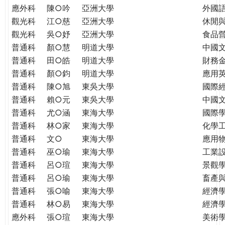
應外科
陳○吟
亞洲大學
外國
觀光科
江○慈
亞洲大學
休閒
觀光科
吳○妤
亞洲大學
食品
普通科
顏○慧
明道大學
中國
普通科
田○皓
明道大學
財務
普通科
顏○鈞
明道大學
應用
普通科
陳○旭
東吳大學
國際
普通科
賴○元
東吳大學
中國
普通科
尤○涵
東海大學
國際學
普通科
林○家
東海大學
化學
普通科
文○
東海大學
應用
普通科
巫○瑜
東海大學
工業
普通科
呂○瑄
東海大學
景觀
普通科
呂○瑜
東海大學
畜產
普通科
張○喻
東海大學
經濟
普通科
林○易
東海大學
經濟
應外科
張○瑄
東海大學
美術