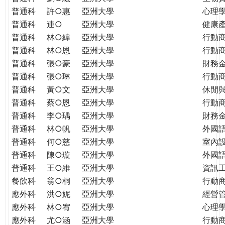
普通科
許○惠
亞洲大學
心理
普通科
連○
亞洲大學
健康
普通科
林○緯
亞洲大學
行動
普通科
林○恩
亞洲大學
行動
普通科
張○豪
亞洲大學
財務
普通科
張○琳
亞洲大學
行動
普通科
黃○文
亞洲大學
休閒
普通科
蔡○恩
亞洲大學
行動
普通科
李○瑀
亞洲大學
財務
普通科
林○帆
亞洲大學
外國
普通科
何○慈
亞洲大學
室內
普通科
陳○璇
亞洲大學
外國語
普通科
王○維
亞洲大學
資訊工
餐飲科
翁○桐
亞洲大學
行動
應外科
洪○妮
亞洲大學
經營
應外科
林○宥
亞洲大學
心理
應外科
尤○涵
亞洲大學
行動