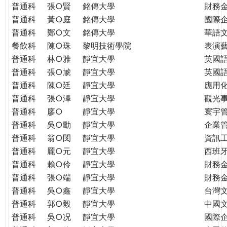
普通科
張○賢
銘傳大學
財務
普通科
黃○庭
銘傳大學
國際
普通科
鄭○文
銘傳大學
華語
餐飲科
陳○珠
黎明技術學院
表演
普通科
林○雅
靜宜大學
英國
普通科
張○虓
靜宜大學
英國
普通科
陳○廷
靜宜大學
應用
普通科
張○澤
靜宜大學
觀光
普通科
廖○
靜宜大學
寰宇
普通科
吳○勳
靜宜大學
企業
普通科
翁○閔
靜宜大學
資訊
普通科
龎○元
靜宜大學
西班
普通科
賴○伶
靜宜大學
財務
普通科
張○端
靜宜大學
財務
普通科
吳○鑫
靜宜大學
台灣
普通科
郭○毅
靜宜大學
中國
普通科
吳○况
靜宜大學
國際企