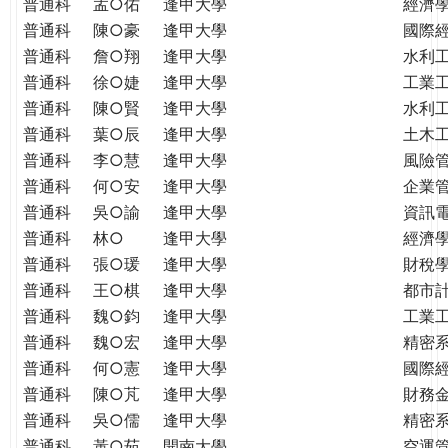
普通科
孟○佑
逢甲大學
經濟
普通科
陳○豪
逢甲大學
國際
普通科
詹○翔
逢甲大學
水利
普通科
徐○婕
逢甲大學
工業
普通科
陳○賢
逢甲大學
水利
普通科
葉○辰
逢甲大學
土木
普通科
李○慧
逢甲大學
風險
普通科
何○安
逢甲大學
企業
普通科
吳○諭
逢甲大學
資訊
普通科
林○
逢甲大學
經濟
普通科
張○瑗
逢甲大學
財稅
普通科
王○棋
逢甲大學
都市
普通科
魏○鈞
逢甲大學
工業
普通科
魏○宏
逢甲大學
精密
普通科
何○憲
逢甲大學
國際
普通科
陳○芃
逢甲大學
財務
普通科
吳○儒
逢甲大學
精密
普通科
黃○茹
開南大學
空運