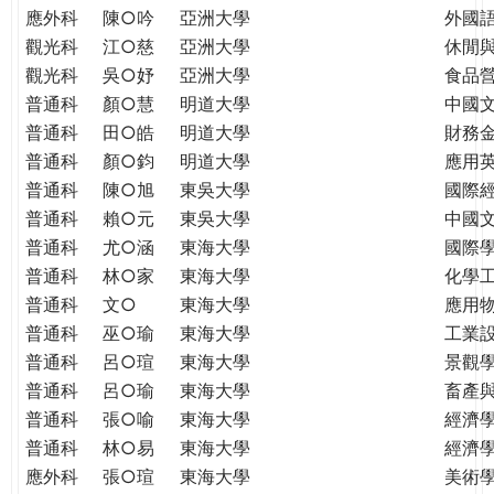
應外科
陳○吟
亞洲大學
外國
觀光科
江○慈
亞洲大學
休閒
觀光科
吳○妤
亞洲大學
食品
普通科
顏○慧
明道大學
中國
普通科
田○皓
明道大學
財務
普通科
顏○鈞
明道大學
應用
普通科
陳○旭
東吳大學
國際
普通科
賴○元
東吳大學
中國
普通科
尤○涵
東海大學
國際學
普通科
林○家
東海大學
化學
普通科
文○
東海大學
應用
普通科
巫○瑜
東海大學
工業
普通科
呂○瑄
東海大學
景觀
普通科
呂○瑜
東海大學
畜產
普通科
張○喻
東海大學
經濟
普通科
林○易
東海大學
經濟
應外科
張○瑄
東海大學
美術