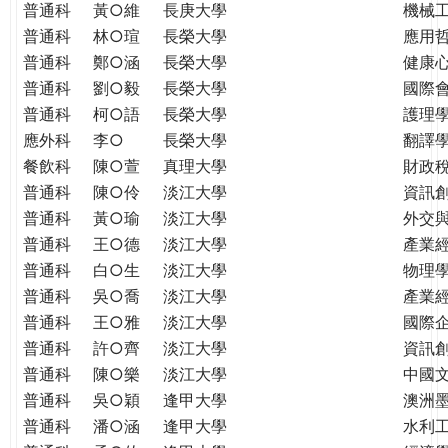
普通科
黃○維
長庚大學
機械
普通科
林○瑄
長榮大學
應用
普通科
鄭○涵
長榮大學
健康
普通科
劉○毅
長榮大學
國際
普通科
柯○語
長榮大學
護理學
應外科
李○
長榮大學
翻譯
餐飲科
陳○萱
真理大學
財政
普通科
陳○伶
淡江大學
資訊
普通科
黃○瑜
淡江大學
外交
普通科
王○德
淡江大學
產業
普通科
白○生
淡江大學
物理
普通科
吳○喬
淡江大學
產業
普通科
王○雅
淡江大學
國際
普通科
許○齊
淡江大學
資訊
普通科
陳○樂
淡江大學
中國
普通科
吳○穎
逢甲大學
澳洲
普通科
潘○涵
逢甲大學
水利