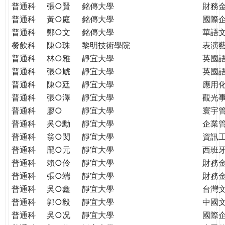
普通科
張○賢
銘傳大學
財務
普通科
黃○庭
銘傳大學
國際
普通科
鄭○文
銘傳大學
華語
餐飲科
陳○珠
黎明技術學院
表演
普通科
林○雅
靜宜大學
英國
普通科
張○虓
靜宜大學
英國
普通科
陳○廷
靜宜大學
應用
普通科
張○澤
靜宜大學
觀光
普通科
廖○
靜宜大學
寰宇
普通科
吳○勳
靜宜大學
企業
普通科
翁○閔
靜宜大學
資訊
普通科
龎○元
靜宜大學
西班
普通科
賴○伶
靜宜大學
財務
普通科
張○端
靜宜大學
財務
普通科
吳○鑫
靜宜大學
台灣
普通科
郭○毅
靜宜大學
中國
普通科
吳○况
靜宜大學
國際企