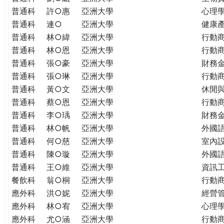
普通科
許○惠
亞洲大學
心理
普通科
連○
亞洲大學
健康
普通科
林○緯
亞洲大學
行動
普通科
林○恩
亞洲大學
行動
普通科
張○豪
亞洲大學
財務
普通科
張○琳
亞洲大學
行動
普通科
黃○文
亞洲大學
休閒
普通科
蔡○恩
亞洲大學
行動
普通科
李○瑀
亞洲大學
財務
普通科
林○帆
亞洲大學
外國
普通科
何○慈
亞洲大學
室內
普通科
陳○璇
亞洲大學
外國語
普通科
王○維
亞洲大學
資訊工
餐飲科
翁○桐
亞洲大學
行動
應外科
洪○妮
亞洲大學
經營
應外科
林○宥
亞洲大學
心理
應外科
尤○涵
亞洲大學
行動