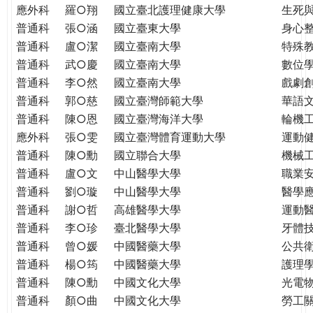
THE
應外科
羅○翔
國立臺北護理健康大學
生死
WORLD
普通科
張○涵
國立臺東大學
身心
TOMORROW
普通科
盧○潔
國立臺南大學
特殊
PUTTING
普通科
武○慶
國立臺南大學
數位
YOU
普通科
李○然
國立臺南大學
戲劇創
ON
普通科
郭○慈
國立臺灣師範大學
華語
THE
普通科
陳○恩
國立臺灣海洋大學
輪機
PATH
應外科
張○雯
國立臺灣體育運動大學
運動
TO
GLOBAL
普通科
陳○勳
國立聯合大學
機械
CITIZENSHIP
普通科
盧○文
中山醫學大學
職業
普通科
劉○璇
中山醫學大學
醫學
普通科
謝○哲
高雄醫學大學
運動
普通科
李○珍
臺北醫學大學
牙體
普通科
曾○媛
中國醫藥大學
公共
普通科
楊○筠
中國醫藥大學
護理
普通科
陳○勳
中國文化大學
光電
普通科
顏○曲
中國文化大學
勞工