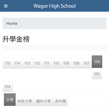
Jump to navigation
葳
格
Home
Y
高
升學金榜
o
級
u
中
106
115
114
113
112
111
110
109
108
107
a
學
105
r
葳
104
e
格
國
大學
h
科技大學
國外大學
高中職
際．
國