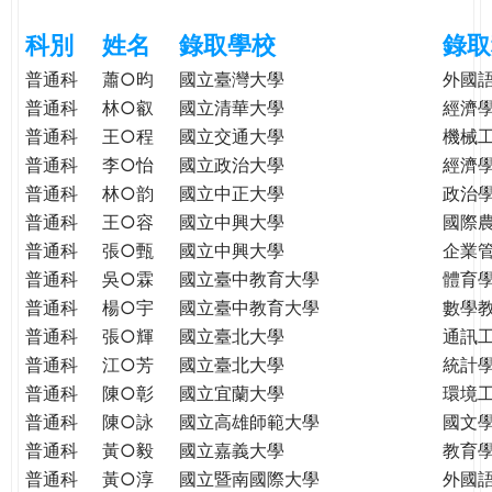
e
際
科別
姓名
錄取學校
錄取
葳
r
格。
普通科
蕭○昀
國立臺灣大學
外國
培
普通科
林○叡
國立清華大學
經濟
e
養
普通科
王○程
國立交通大學
機械
具
普通科
李○怡
國立政治大學
經濟
國
普通科
林○韵
國立中正大學
政治
際
普通科
王○容
國立中興大學
國際
移
普通科
張○甄
國立中興大學
企業
動
普通科
吳○霖
國立臺中教育大學
體育
力
普通科
楊○宇
國立臺中教育大學
數學
的
普通科
張○輝
國立臺北大學
通訊
世
普通科
江○芳
國立臺北大學
統計
界
公
普通科
陳○彰
國立宜蘭大學
環境
民。
普通科
陳○詠
國立高雄師範大學
國文
WAGOR
普通科
黃○毅
國立嘉義大學
教育
TODAY
普通科
黃○淳
國立暨南國際大學
外國