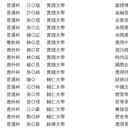
普通科
江○瑞
實踐大學
媒體
普通科
許○維
實踐大學
金融
普通科
吳○儒
實踐大學
企業
普通科
吳○志
實踐大學
休閒
普通科
楊○証
實踐大學
休閒
餐飲科
林○丞
實踐大學
應用
應外科
賴○君
實踐大學
資訊
應外科
林○嫣
實踐大學
時尚
應外科
楊○丞
實踐大學
國際
應外科
吳○綺
實踐大學
應用
普通科
陳○
輔仁大學
財經
普通科
石○翰
輔仁大學
中國
普通科
吳○霈
輔仁大學
體育
應外科
曾○瑾
輔仁大學
哲學
應外科
江○豪
輔仁大學
餐旅
應外科
鄭○婷
輔仁大學
歷史
普通科
吳○新
銘傳大學
應用