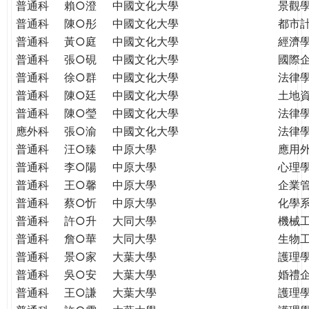
普通科
賴○澄
中國文化大學
景觀
普通科
陳○彤
中國文化大學
都市
普通科
黃○庭
中國文化大學
經濟
普通科
張○硯
中國文化大學
國際
普通科
徐○群
中國文化大學
法律
普通科
陳○廷
中國文化大學
土地
普通科
陳○瑩
中國文化大學
法律
應外科
張○渝
中國文化大學
法律
普通科
汪○臻
中原大學
應用
普通科
李○陽
中原大學
心理
普通科
王○馨
中原大學
企業
普通科
蔡○忻
中原大學
化學
普通科
許○升
大同大學
機械
普通科
詹○華
大同大學
生物
普通科
景○家
大葉大學
護理
普通科
吳○安
大葉大學
婚禮
普通科
王○謙
大葉大學
護理