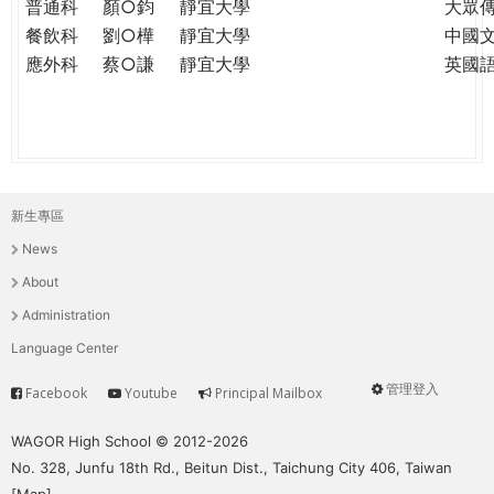
普通科
顏○鈞
靜宜大學
大眾
餐飲科
劉○樺
靜宜大學
中國
應外科
蔡○謙
靜宜大學
英國
新生專區
主
News
選
About
單
Administration
Language Center
管理登入
Facebook
Youtube
Principal Mailbox
Service
User
menu
WAGOR High School © 2012-2026
No. 328, Junfu 18th Rd., Beitun Dist., Taichung City 406, Taiwan
[
Map
]