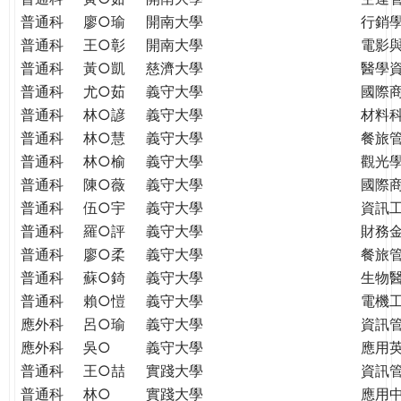
普通科
廖○瑜
開南大學
行銷
普通科
王○彰
開南大學
電影
普通科
黃○凱
慈濟大學
醫學
普通科
尤○茹
義守大學
國際
普通科
林○諺
義守大學
材料
普通科
林○慧
義守大學
餐旅
普通科
林○榆
義守大學
觀光
普通科
陳○薇
義守大學
國際
普通科
伍○宇
義守大學
資訊
普通科
羅○評
義守大學
財務
普通科
廖○柔
義守大學
餐旅
普通科
蘇○錡
義守大學
生物
普通科
賴○愷
義守大學
電機
應外科
呂○瑜
義守大學
資訊
應外科
吳○
義守大學
應用
普通科
王○喆
實踐大學
資訊
普通科
林○
實踐大學
應用