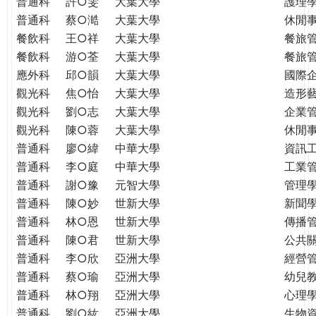
普通科
許○雯
大葉大學
護理
普通科
蔡○澔
大葉大學
休閒
餐飲科
王○祥
大葉大學
餐旅
餐飲科
游○荃
大葉大學
餐旅
應外科
邱○韻
大葉大學
國際
觀光科
焦○怡
大葉大學
造形
觀光科
劉○志
大葉大學
企業
觀光科
陳○蓉
大葉大學
休閒
普通科
廖○緯
中華大學
資訊
普通科
李○庭
中華大學
工業
普通科
謝○豫
元智大學
管理學
普通科
陳○妙
世新大學
新聞
普通科
林○恩
世新大學
傳播
普通科
陳○君
世新大學
公共
普通科
李○欣
亞洲大學
經營
普通科
蔡○瑜
亞洲大學
幼兒
普通科
林○翔
亞洲大學
心理
普通科
劉○紘
亞洲大學
生物