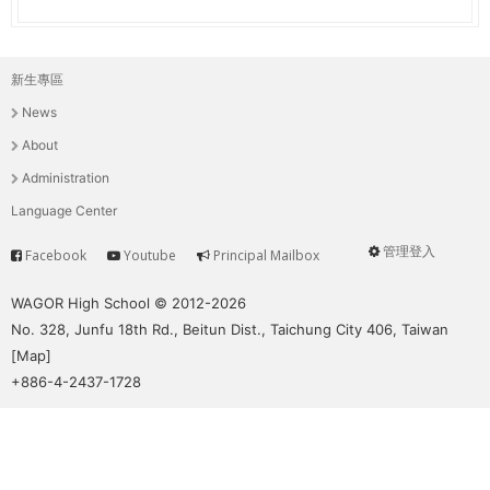
新生專區
主
News
選
About
單
Administration
Language Center
管理登入
Facebook
Youtube
Principal Mailbox
Service
User
menu
WAGOR High School © 2012-2026
No. 328, Junfu 18th Rd., Beitun Dist., Taichung City 406, Taiwan
[
Map
]
+886-4-2437-1728