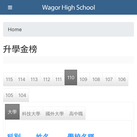
Jump to navigation
葳
格
Home
Y
高
升學金榜
o
級
u
中
110
115
114
113
112
111
109
108
107
106
a
學
105
104
r
葳
大學
e
科技大學
國外大學
高中職
格
國
h
際．
科
別
姓名
學校名稱
國