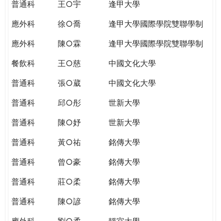
普通科
王○宇
逢甲大學
應外科
徐○喬
逢甲大學國際學院雙聯學制
應外科
陳○霖
逢甲大學國際學院雙聯學制
餐飲科
王○慈
中國文化大學
普通科
張○葳
中國文化大學
普通科
邱○彤
世新大學
普通科
陳○妤
世新大學
普通科
黃○祐
銘傳大學
普通科
曾○豪
銘傳大學
普通科
莊○柔
銘傳大學
普通科
陳○諺
銘傳大學
應外科
劉○柔
靜宜大學