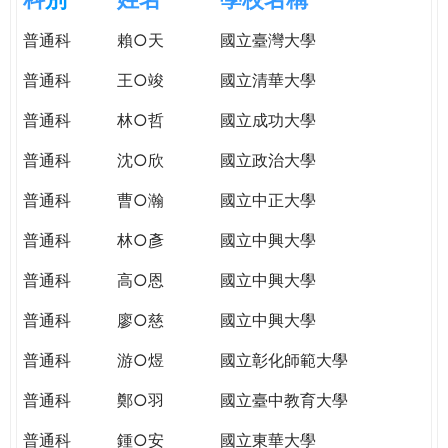
e
際
普通科
賴○天
國立臺灣大學
葳
r
格。
普通科
王○竣
國立清華大學
培
e
養
普通科
林○哲
國立成功大學
具
普通科
沈○欣
國立政治大學
國
際
普通科
曹○瀚
國立中正大學
移
動
普通科
林○彥
國立中興大學
力
普通科
高○恩
國立中興大學
的
世
普通科
廖○慈
國立中興大學
界
公
普通科
游○煜
國立彰化師範大學
民。
普通科
鄭○羽
國立臺中教育大學
WAGOR
TODAY
普通科
鍾○安
國立東華大學