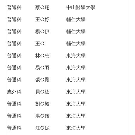
普通科
蔡○翔
中山醫學大學
普通科
王○妤
輔仁大學
普通科
楊○伊
輔仁大學
普通科
王○
輔仁大學
普通科
林○慈
東海大學
普通科
易○羽
東海大學
普通科
張○鳳
東海大學
應外科
貝○紘
東海大學
普通科
劉○毅
東海大學
普通科
洪○銨
東海大學
普通科
江○妮
東海大學