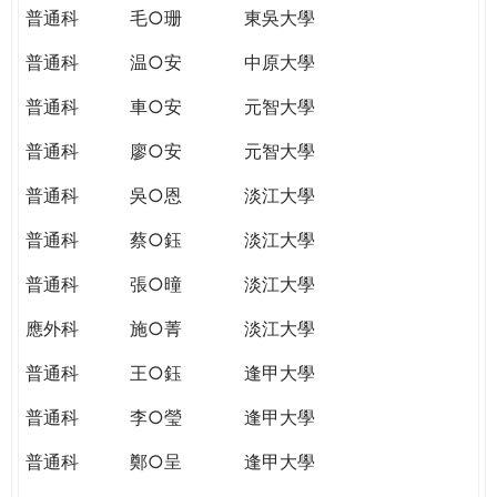
普通科
毛○珊
東吳大學
普通科
温○安
中原大學
普通科
車○安
元智大學
普通科
廖○安
元智大學
普通科
吳○恩
淡江大學
普通科
蔡○鈺
淡江大學
普通科
張○曈
淡江大學
應外科
施○菁
淡江大學
普通科
王○鈺
逢甲大學
普通科
李○瑩
逢甲大學
普通科
鄭○呈
逢甲大學