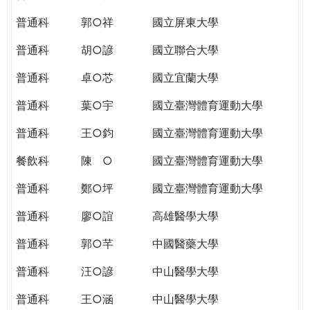
THE
WORLD
普通科
郭○祥
國立屏東大學
TOMORROW
普通科
胡○諺
國立聯合大學
PUTTING
YOU
普通科
卓○芯
國立宜蘭大學
ON
THE
普通科
葉○宇
國立臺灣體育運動大學
PATH
普通科
王○鈞
國立臺灣體育運動大學
TO
GLOBAL
餐飲科
陳 ○
國立臺灣體育運動大學
CITIZENSHIP
普通科
鄭○坪
國立臺灣體育運動大學
普通科
廖○誼
高雄醫學大學
普通科
郭○芊
中國醫藥大學
普通科
汪○諺
中山醫學大學
普通科
王○涵
中山醫學大學