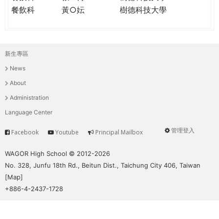
餐飲科
黃○妘
樹德科技大學
新生專區
主
News
選
About
單
Administration
Language Center
管理登入
Facebook
Youtube
Principal Mailbox
Service
User
menu
WAGOR High School © 2012-2026
No. 328, Junfu 18th Rd., Beitun Dist., Taichung City 406, Taiwan
[
Map
]
+886-4-2437-1728