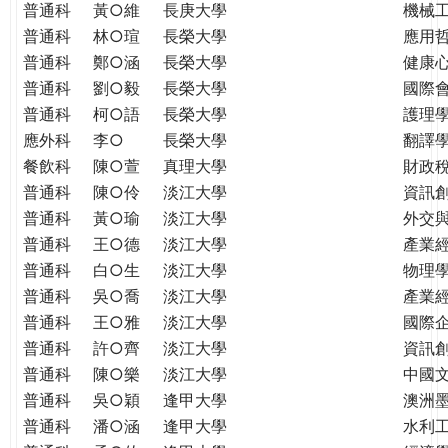
普通科
黃○維
長庚大學
機械
普通科
林○瑄
長榮大學
應用
普通科
鄭○涵
長榮大學
健康
普通科
劉○毅
長榮大學
國際
普通科
柯○語
長榮大學
護理學
應外科
李○
長榮大學
翻譯
餐飲科
陳○萱
真理大學
財政
普通科
陳○伶
淡江大學
資訊
普通科
黃○瑜
淡江大學
外交
普通科
王○德
淡江大學
產業
普通科
白○生
淡江大學
物理
普通科
吳○喬
淡江大學
產業
普通科
王○雅
淡江大學
國際
普通科
許○齊
淡江大學
資訊
普通科
陳○樂
淡江大學
中國
普通科
吳○穎
逢甲大學
澳洲
普通科
潘○涵
逢甲大學
水利