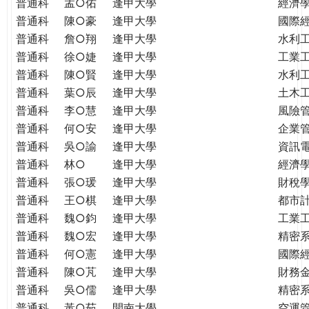
普通科
孟○佑
逢甲大學
經濟
普通科
陳○豪
逢甲大學
國際
普通科
詹○翔
逢甲大學
水利
普通科
徐○婕
逢甲大學
工業
普通科
陳○賢
逢甲大學
水利
普通科
葉○辰
逢甲大學
土木
普通科
李○慧
逢甲大學
風險
普通科
何○安
逢甲大學
企業
普通科
吳○諭
逢甲大學
資訊
普通科
林○
逢甲大學
經濟
普通科
張○瑗
逢甲大學
財稅
普通科
王○棋
逢甲大學
都市
普通科
魏○鈞
逢甲大學
工業
普通科
魏○宏
逢甲大學
精密
普通科
何○憲
逢甲大學
國際
普通科
陳○芃
逢甲大學
財務
普通科
吳○儒
逢甲大學
精密
普通科
黃○茹
開南大學
空運