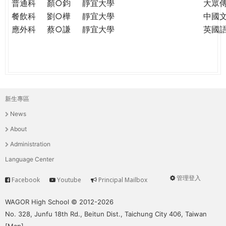
普通科
顏○鈞
靜宜大學
大眾
餐飲科
劉○樺
靜宜大學
中國
應外科
蔡○謙
靜宜大學
英國
新生專區
主
News
選
About
單
Administration
Language Center
管理登入
Facebook
Youtube
Principal Mailbox
Service
User
menu
WAGOR High School © 2012-2026
No. 328, Junfu 18th Rd., Beitun Dist., Taichung City 406, Taiwan
[
Map
]