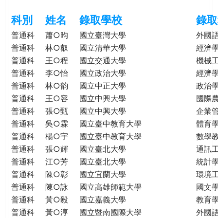
e
際
科別
姓名
錄取學校
錄取
葳
r
格。
普通科
蕭○昀
國立臺灣大學
外國
培
普通科
林○叡
國立清華大學
經濟
e
養
普通科
王○程
國立交通大學
機械
具
普通科
李○怡
國立政治大學
經濟
國
普通科
林○韵
國立中正大學
政治
際
普通科
王○容
國立中興大學
國際
移
普通科
張○甄
國立中興大學
企業
動
普通科
吳○霖
國立臺中教育大學
體育
力
普通科
楊○宇
國立臺中教育大學
數學
的
普通科
張○輝
國立臺北大學
通訊
世
普通科
江○芳
國立臺北大學
統計
界
公
普通科
陳○彰
國立宜蘭大學
環境
民。
普通科
陳○詠
國立高雄師範大學
國文
WAGOR
普通科
黃○毅
國立嘉義大學
教育
TODAY
普通科
黃○淳
國立暨南國際大學
外國