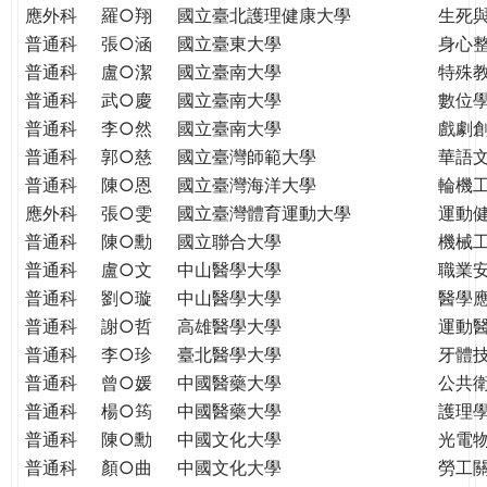
THE
應外科
羅○翔
國立臺北護理健康大學
生死
WORLD
普通科
張○涵
國立臺東大學
身心
TOMORROW
普通科
盧○潔
國立臺南大學
特殊
PUTTING
普通科
武○慶
國立臺南大學
數位
YOU
普通科
李○然
國立臺南大學
戲劇創
ON
普通科
郭○慈
國立臺灣師範大學
華語
THE
普通科
陳○恩
國立臺灣海洋大學
輪機
PATH
應外科
張○雯
國立臺灣體育運動大學
運動
TO
GLOBAL
普通科
陳○勳
國立聯合大學
機械
CITIZENSHIP
普通科
盧○文
中山醫學大學
職業
普通科
劉○璇
中山醫學大學
醫學
普通科
謝○哲
高雄醫學大學
運動
普通科
李○珍
臺北醫學大學
牙體
普通科
曾○媛
中國醫藥大學
公共
普通科
楊○筠
中國醫藥大學
護理
普通科
陳○勳
中國文化大學
光電
普通科
顏○曲
中國文化大學
勞工