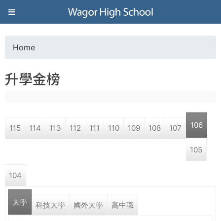
Jump to navigation
葳
格
Home
Y
高
升學金榜
o
級
u
中
106
115
114
113
112
111
110
109
108
107
a
學
105
r
葳
104
e
格
國
大學
h
科技大學
國外大學
高中職
際．
國