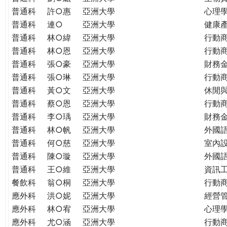
普通科
許○惠
亞洲大學
心理
普通科
連○
亞洲大學
健康
普通科
林○緯
亞洲大學
行動
普通科
林○恩
亞洲大學
行動
普通科
張○豪
亞洲大學
財務
普通科
張○琳
亞洲大學
行動
普通科
黃○文
亞洲大學
休閒
普通科
蔡○恩
亞洲大學
行動
普通科
李○瑀
亞洲大學
財務
普通科
林○帆
亞洲大學
外國
普通科
何○慈
亞洲大學
室內
普通科
陳○璇
亞洲大學
外國語
普通科
王○維
亞洲大學
資訊工
餐飲科
翁○桐
亞洲大學
行動
應外科
洪○妮
亞洲大學
經營
應外科
林○宥
亞洲大學
心理
應外科
尤○涵
亞洲大學
行動