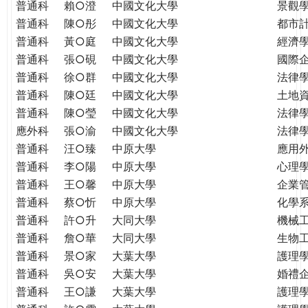
普通科
賴○澄
中國文化大學
景觀
普通科
陳○彤
中國文化大學
都市
普通科
黃○庭
中國文化大學
經濟
普通科
張○硯
中國文化大學
國際
普通科
徐○群
中國文化大學
法律
普通科
陳○廷
中國文化大學
土地
普通科
陳○瑩
中國文化大學
法律
應外科
張○渝
中國文化大學
法律
普通科
汪○臻
中原大學
應用
普通科
李○陽
中原大學
心理
普通科
王○馨
中原大學
企業
普通科
蔡○忻
中原大學
化學
普通科
許○升
大同大學
機械
普通科
詹○華
大同大學
生物
普通科
景○家
大葉大學
護理
普通科
吳○安
大葉大學
婚禮
普通科
王○謙
大葉大學
護理