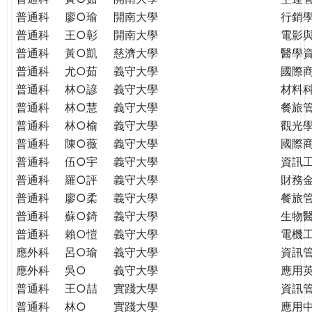
普通科
廖○瑜
開南大學
行銷
普通科
王○彰
開南大學
電影
普通科
黃○凱
慈濟大學
醫學
普通科
尤○茹
義守大學
國際
普通科
林○諺
義守大學
材料
普通科
林○慧
義守大學
餐旅
普通科
林○榆
義守大學
觀光
普通科
陳○薇
義守大學
國際
普通科
伍○宇
義守大學
資訊
普通科
羅○評
義守大學
財務
普通科
廖○柔
義守大學
餐旅
普通科
蘇○錡
義守大學
生物
普通科
賴○愷
義守大學
電機
應外科
呂○瑜
義守大學
資訊
應外科
吳○
義守大學
應用
普通科
王○喆
實踐大學
資訊
普通科
林○
實踐大學
應用