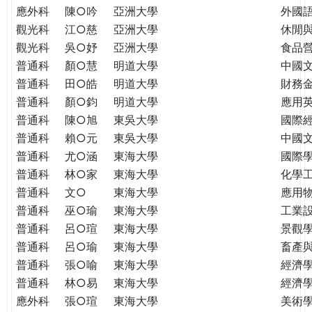
應外科
陳○吟
亞洲大學
外國
觀光科
江○慈
亞洲大學
休閒
觀光科
吳○妤
亞洲大學
食品
普通科
顏○慧
明道大學
中國
普通科
田○皓
明道大學
財務
普通科
顏○鈞
明道大學
應用
普通科
陳○旭
東吳大學
國際
普通科
賴○元
東吳大學
中國
普通科
尤○涵
東海大學
國際學
普通科
林○家
東海大學
化學
普通科
文○
東海大學
應用
普通科
巫○瑜
東海大學
工業
普通科
呂○瑄
東海大學
景觀
普通科
呂○瑜
東海大學
畜產
普通科
張○喻
東海大學
經濟
普通科
林○易
東海大學
經濟
應外科
張○瑄
東海大學
美術