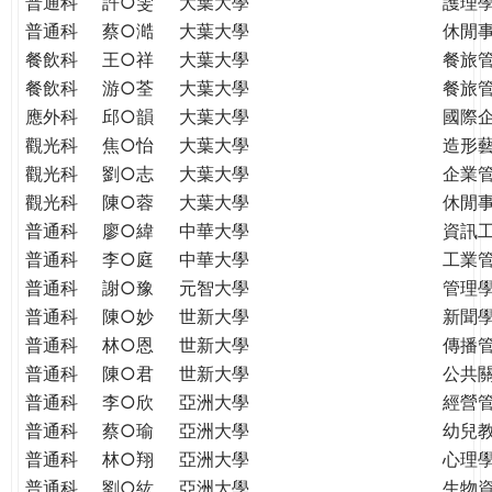
普通科
許○雯
大葉大學
護理
普通科
蔡○澔
大葉大學
休閒
餐飲科
王○祥
大葉大學
餐旅
餐飲科
游○荃
大葉大學
餐旅
應外科
邱○韻
大葉大學
國際
觀光科
焦○怡
大葉大學
造形
觀光科
劉○志
大葉大學
企業
觀光科
陳○蓉
大葉大學
休閒
普通科
廖○緯
中華大學
資訊
普通科
李○庭
中華大學
工業
普通科
謝○豫
元智大學
管理學
普通科
陳○妙
世新大學
新聞
普通科
林○恩
世新大學
傳播
普通科
陳○君
世新大學
公共
普通科
李○欣
亞洲大學
經營
普通科
蔡○瑜
亞洲大學
幼兒
普通科
林○翔
亞洲大學
心理
普通科
劉○紘
亞洲大學
生物