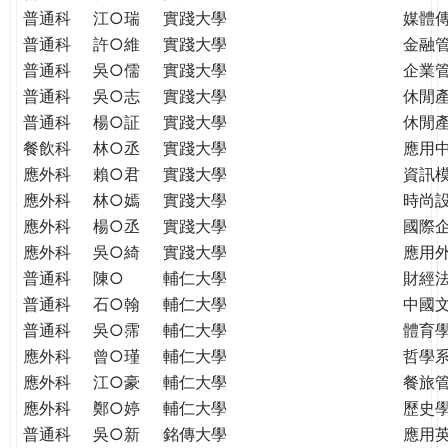
普通科
江○瑞
實踐大學
媒體
普通科
許○維
實踐大學
金融
普通科
吳○儒
實踐大學
企業
普通科
吳○志
實踐大學
休閒
普通科
楊○証
實踐大學
休閒
餐飲科
林○丞
實踐大學
應用
應外科
賴○君
實踐大學
資訊
應外科
林○嫣
實踐大學
時尚
應外科
楊○丞
實踐大學
國際
應外科
吳○綺
實踐大學
應用
普通科
陳○
輔仁大學
財經
普通科
石○翰
輔仁大學
中國
普通科
吳○霈
輔仁大學
體育
應外科
曾○瑾
輔仁大學
哲學
應外科
江○豪
輔仁大學
餐旅
應外科
鄭○婷
輔仁大學
歷史
普通科
吳○新
銘傳大學
應用