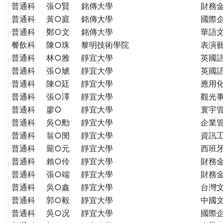
普通科
張○賢
銘傳大學
財務
普通科
黃○庭
銘傳大學
國際
普通科
鄭○文
銘傳大學
華語
餐飲科
陳○珠
黎明技術學院
表演
普通科
林○雅
靜宜大學
英國
普通科
張○虓
靜宜大學
英國
普通科
陳○廷
靜宜大學
應用
普通科
張○澤
靜宜大學
觀光
普通科
廖○
靜宜大學
寰宇
普通科
吳○勳
靜宜大學
企業
普通科
翁○閔
靜宜大學
資訊
普通科
龎○元
靜宜大學
西班
普通科
賴○伶
靜宜大學
財務
普通科
張○端
靜宜大學
財務
普通科
吳○鑫
靜宜大學
台灣
普通科
郭○毅
靜宜大學
中國
普通科
吳○况
靜宜大學
國際企