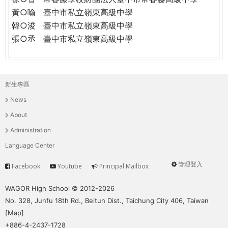
黃○喻
臺中市私立嶺東高級中學
韓○浚
臺中市私立嶺東高級中學
張○丞
臺中市私立嶺東高級中學
新生專區
主
News
選
About
單
Administration
Language Center
管理登入
Facebook
Youtube
Principal Mailbox
Service
User
menu
WAGOR High School © 2012-2026
No. 328, Junfu 18th Rd., Beitun Dist., Taichung City 406, Taiwan
[
Map
]
+886-4-2437-1728