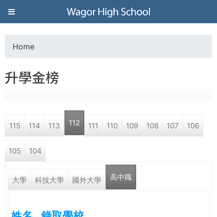
Jump to navigation
葳
格
Home
Y
高
升學金榜
o
級
u
中
112
115
114
113
111
110
109
108
107
106
a
學
105
104
r
葳
高中職
e
大學
科技大學
國外大學
格
國
h
際．
姓名
錄取學校
國