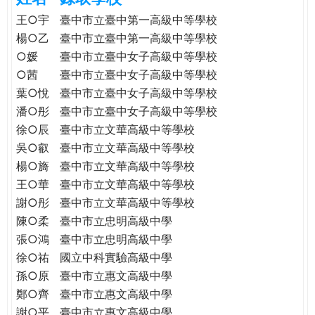
e
際
王○宇
臺中市立臺中第一高級中等學校
葳
楊○乙
臺中市立臺中第一高級中等學校
r
格。
○媛
臺中市立臺中女子高級中等學校
培
○茜
臺中市立臺中女子高級中等學校
e
養
葉○悅
臺中市立臺中女子高級中等學校
具
潘○彤
臺中市立臺中女子高級中等學校
國
徐○辰
臺中市立文華高級中等學校
際
吳○叡
臺中市立文華高級中等學校
移
楊○旖
臺中市立文華高級中等學校
動
力
王○華
臺中市立文華高級中等學校
的
謝○彤
臺中市立文華高級中等學校
世
陳○柔
臺中市立忠明高級中學
界
張○鴻
臺中市立忠明高級中學
公
徐○祐
國立中科實驗高級中學
民。
孫○原
臺中市立惠文高級中學
WAGOR
鄭○齊
臺中市立惠文高級中學
TODAY
謝○平
臺中市立惠文高級中學