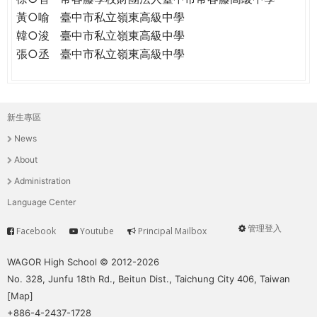
黃○喻
臺中市私立嶺東高級中學
韓○浚
臺中市私立嶺東高級中學
張○丞
臺中市私立嶺東高級中學
新生專區
主
News
選
About
單
Administration
Language Center
管理登入
Facebook
Youtube
Principal Mailbox
Service
User
menu
WAGOR High School © 2012-2026
No. 328, Junfu 18th Rd., Beitun Dist., Taichung City 406, Taiwan
[
Map
]
+886-4-2437-1728