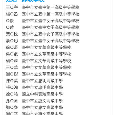
e
際
王○宇
臺中市立臺中第一高級中等學校
葳
楊○乙
臺中市立臺中第一高級中等學校
r
格。
○媛
臺中市立臺中女子高級中等學校
培
○茜
臺中市立臺中女子高級中等學校
e
養
葉○悅
臺中市立臺中女子高級中等學校
具
潘○彤
臺中市立臺中女子高級中等學校
國
徐○辰
臺中市立文華高級中等學校
際
吳○叡
臺中市立文華高級中等學校
移
楊○旖
臺中市立文華高級中等學校
動
力
王○華
臺中市立文華高級中等學校
的
謝○彤
臺中市立文華高級中等學校
世
陳○柔
臺中市立忠明高級中學
界
張○鴻
臺中市立忠明高級中學
公
徐○祐
國立中科實驗高級中學
民。
孫○原
臺中市立惠文高級中學
WAGOR
鄭○齊
臺中市立惠文高級中學
TODAY
謝○平
臺中市立惠文高級中學