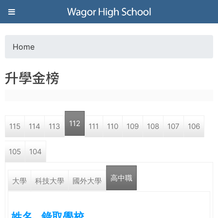
Jump to navigation
葳
格
Home
Y
高
升學金榜
o
級
u
中
112
115
114
113
111
110
109
108
107
106
a
學
105
104
r
葳
高中職
e
大學
科技大學
國外大學
格
國
h
際．
姓名
錄取學校
國