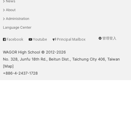
News
選
About
單
Administration
Language Center
管理登入
Facebook
Youtube
Principal Mailbox
Service
User
menu
WAGOR High School © 2012-2026
No. 328, Junfu 18th Rd., Beitun Dist., Taichung City 406, Taiwan
[
Map
]
+886-4-2437-1728