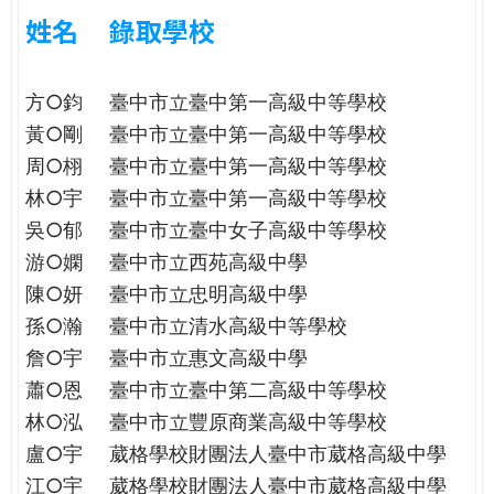
e
際
姓名
錄取學校
葳
r
格。
方○鈞
臺中市立臺中第一高級中等學校
培
e
養
黃○剛
臺中市立臺中第一高級中等學校
具
周○栩
臺中市立臺中第一高級中等學校
國
林○宇
臺中市立臺中第一高級中等學校
際
吳○郁
臺中市立臺中女子高級中等學校
移
動
游○嫻
臺中市立西苑高級中學
力
陳○妍
臺中市立忠明高級中學
的
孫○瀚
臺中市立清水高級中等學校
世
詹○宇
臺中市立惠文高級中學
界
蕭○恩
臺中市立臺中第二高級中等學校
公
民。
林○泓
臺中市立豐原商業高級中等學校
WAGOR
盧○宇
葳格學校財團法人臺中市葳格高級中學
TODAY
江○宇
葳格學校財團法人臺中市葳格高級中學