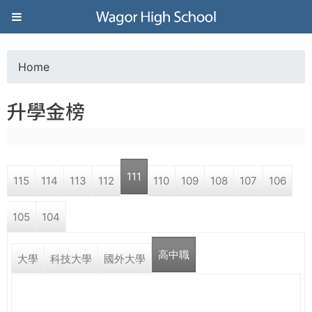
Jump to navigation
葳
格
Home
Y
高
升學金榜
o
級
u
中
111
115
114
113
112
110
109
108
107
106
a
學
105
104
r
葳
高中職
e
大學
科技大學
國外大學
格
國
h
際．
國