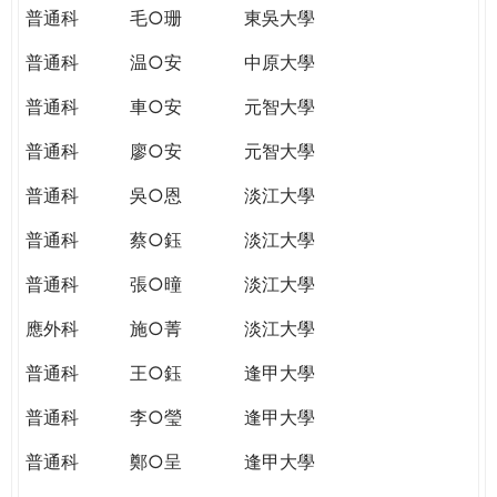
普通科
毛○珊
東吳大學
普通科
温○安
中原大學
普通科
車○安
元智大學
普通科
廖○安
元智大學
普通科
吳○恩
淡江大學
普通科
蔡○鈺
淡江大學
普通科
張○曈
淡江大學
應外科
施○菁
淡江大學
普通科
王○鈺
逢甲大學
普通科
李○瑩
逢甲大學
普通科
鄭○呈
逢甲大學