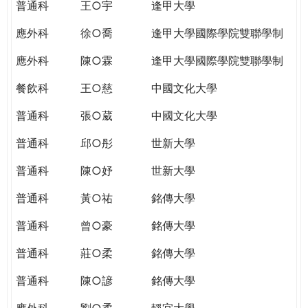
普通科
王○宇
逢甲大學
應外科
徐○喬
逢甲大學國際學院雙聯學制
應外科
陳○霖
逢甲大學國際學院雙聯學制
餐飲科
王○慈
中國文化大學
普通科
張○葳
中國文化大學
普通科
邱○彤
世新大學
普通科
陳○妤
世新大學
普通科
黃○祐
銘傳大學
普通科
曾○豪
銘傳大學
普通科
莊○柔
銘傳大學
普通科
陳○諺
銘傳大學
應外科
劉○柔
靜宜大學