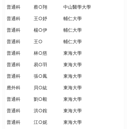
普通科
蔡○翔
中山醫學大學
普通科
王○妤
輔仁大學
普通科
楊○伊
輔仁大學
普通科
王○
輔仁大學
普通科
林○慈
東海大學
普通科
易○羽
東海大學
普通科
張○鳳
東海大學
應外科
貝○紘
東海大學
普通科
劉○毅
東海大學
普通科
洪○銨
東海大學
普通科
江○妮
東海大學