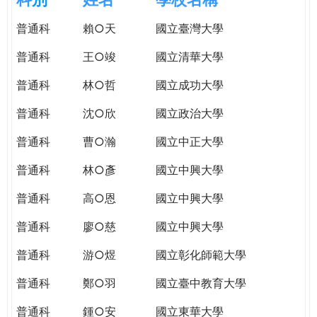
e
際
普通科
賴○天
國立臺灣大學
葳
r
格。
普通科
王○竣
國立清華大學
培
e
養
普通科
林○哲
國立成功大學
具
普通科
沈○欣
國立政治大學
國
際
普通科
曹○瀚
國立中正大學
移
動
普通科
林○彥
國立中興大學
力
普通科
高○恩
國立中興大學
的
世
普通科
廖○慈
國立中興大學
界
公
普通科
游○煜
國立彰化師範大學
民。
普通科
鄭○羽
國立臺中教育大學
WAGOR
TODAY
普通科
鍾○安
國立東華大學