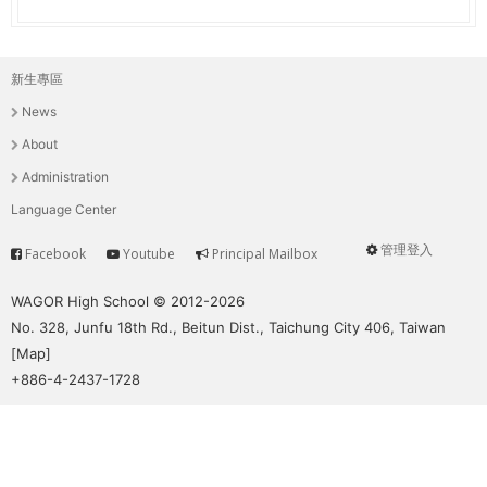
新生專區
主
News
選
About
單
Administration
Language Center
管理登入
Facebook
Youtube
Principal Mailbox
Service
User
menu
WAGOR High School © 2012-2026
No. 328, Junfu 18th Rd., Beitun Dist., Taichung City 406, Taiwan
[
Map
]
+886-4-2437-1728