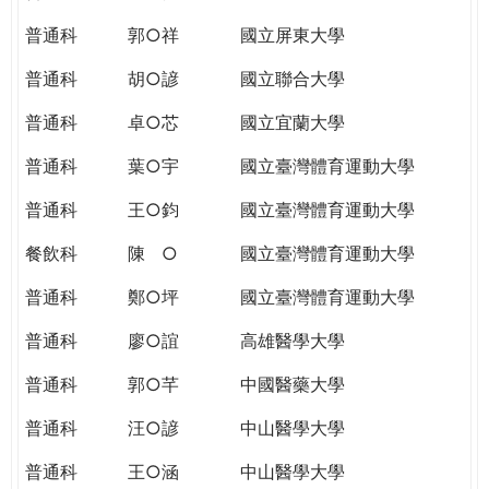
THE
WORLD
普通科
郭○祥
國立屏東大學
TOMORROW
普通科
胡○諺
國立聯合大學
PUTTING
YOU
普通科
卓○芯
國立宜蘭大學
ON
THE
普通科
葉○宇
國立臺灣體育運動大學
PATH
普通科
王○鈞
國立臺灣體育運動大學
TO
GLOBAL
餐飲科
陳 ○
國立臺灣體育運動大學
CITIZENSHIP
普通科
鄭○坪
國立臺灣體育運動大學
普通科
廖○誼
高雄醫學大學
普通科
郭○芊
中國醫藥大學
普通科
汪○諺
中山醫學大學
普通科
王○涵
中山醫學大學