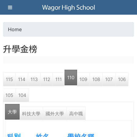
Jump to navigation
葳
格
Home
Y
高
升學金榜
o
級
u
中
110
115
114
113
112
111
109
108
107
106
a
學
105
104
r
葳
大學
e
科技大學
國外大學
高中職
格
國
h
際．
科
別
姓名
學校名稱
國