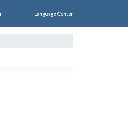
n
Language Center