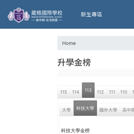
葳
新生專區
格
高
Home
Y
級
升學金榜
o
中
u
學
113
115
114
112
111
110
a
葳
科技大學
r
大學
國外大學
高中
格
國
e
際．
科技大學金榜
國