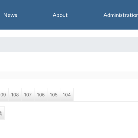
Jump to navigation
News
About
Administratio
109
108
107
106
105
104
職