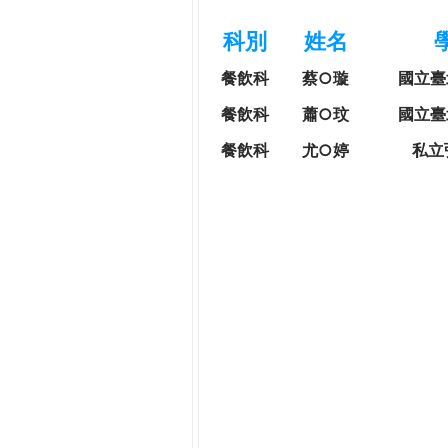
h
際
科別
姓名
葳
e
格。
餐飲科
蔡○璇
國立臺
培
r
餐飲科
蕭○玟
國立臺
養
具
餐飲科
尤○婷
私立
e
國
際
移
動
力
的
世
界
公
民。
WAGOR
TODAY