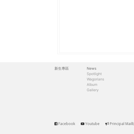
THE
WORLD
TOMORROW
PUTTING
YOU
ON
THE
PATH
TO
GLOBAL
新生專區
News
主
CITIZENSHIP
Spotlight
Wagorians
選
Album
Gallery
單
Facebook
Youtube
Principal Mail
Service