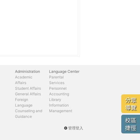
Administration
Language Center
Academic
Parental
Affairs
Services
Student Affairs
Personnel
General Affairs
Accounting
分眾
Foreign
Library
Language
Information
導覽
Counseling and
Management
Guidance
校區
捷徑
管理登入
User