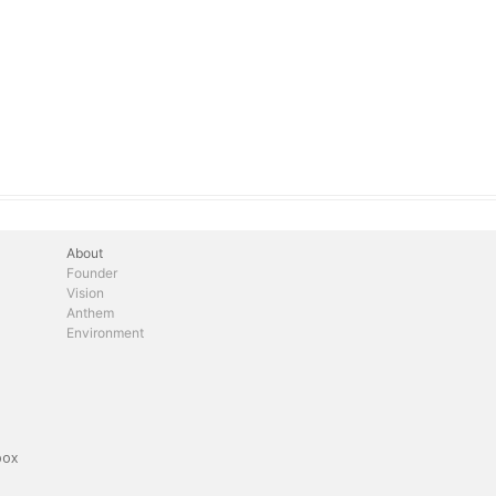
About
Founder
Vision
Anthem
Environment
box