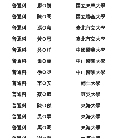
THE
普通科
廖○勝
國立東華大學
WORLD
TOMORROW
普通科
陳○閔
國立聯合大學
PUTTING
普通科
馮○憲
臺北市立大學
YOU
ON
普通科
黃○恩
臺北市立大學
THE
普
通科
吳○洋
中國醫藥大學
PATH
TO
普通科
蕭○菲
中山醫學大學
GLOBAL
普通科
徐○丞
中山醫學大學
CITIZENSHIP
普通科
李○安
輔仁大學
普通科
蔡○葳
東吳大學
普通科
陳○傑
東海大學
普通科
吳○霖
東海大學
普通科
馬○閎
東海大學