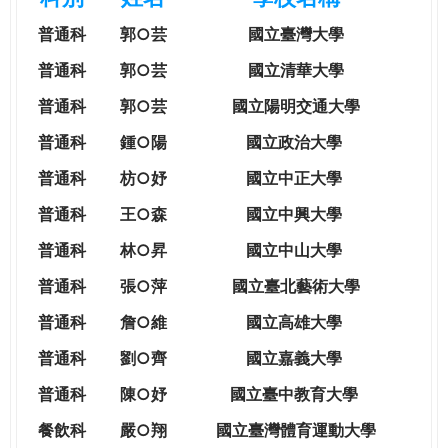
e
際
普通科
郭○芸
國立臺灣大學
葳
r
格。
普通科
郭○芸
國立清華大學
培
普通科
郭○芸
國立陽明交通大學
e
養
具
普通科
鍾○陽
國立政治大學
國
普通科
枋○妤
國立中正大學
際
移
普通科
王○森
國立中興大學
動
普通科
林○昇
國立中山大學
力
的
普通科
張○萍
國立臺北藝術大學
世
普通科
詹○維
國立高雄大學
界
公
普通科
劉○齊
國立嘉義大學
民。
普通科
陳○妤
國立臺中教育大學
WAGOR
TODAY
餐飲科
嚴○翔
國立
臺灣體育運動大學