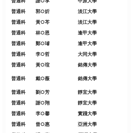
普通科
謝○享
中原大學
普通科
郭○妡
淡江大學
普通科
黃○芩
淡江大學
普通科
林○恩
逢甲大學
普通科
鄭○璿
逢甲大學
普通科
李○哲
大同大學
普通科
黃○瑄
銘傳大學
普通科
戴○薇
銘傳大學
普通科
劉○芳
靜宜大學
普通科
謝○翔
靜宜大學
普通科
李○馨
實踐大學
普通科
曾○惠
亞洲大學