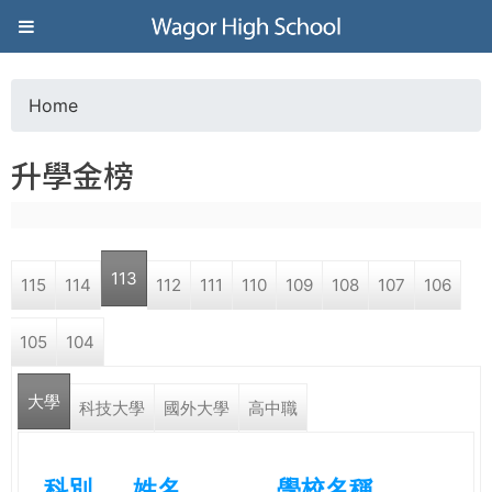
Jump to navigation
葳
格
Home
Y
高
升學金榜
o
級
u
中
113
115
114
112
111
110
109
108
107
106
a
學
105
104
r
葳
大學
e
科技大學
國外大學
高中職
格
國
h
際．
科別
姓名
學校名稱
國