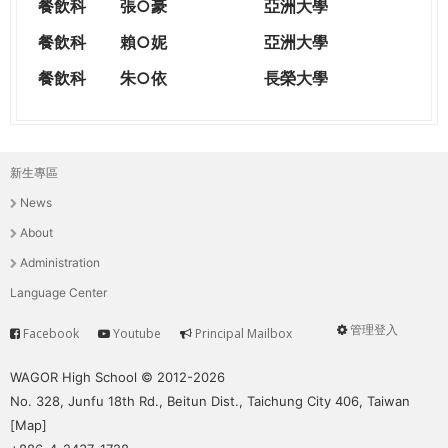
餐飲科
張○豪
亞洲大學
餐飲科
賴○妮
亞洲大學
餐飲科
朱○依
長榮大學
新生專區
主
News
選
About
單
Administration
Language Center
管理登入
Facebook
Youtube
Principal Mailbox
Service
User
menu
WAGOR High School © 2012-2026
No. 328, Junfu 18th Rd., Beitun Dist., Taichung City 406, Taiwan
[
Map
]