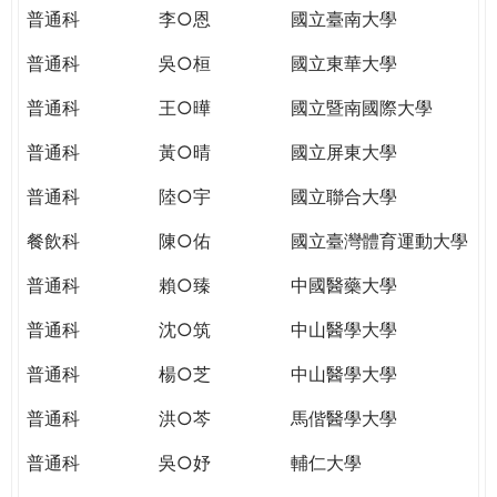
THE
普通科
李○恩
國立臺南大學
WORLD
TOMORROW
普通科
吳○桓
國立東華大學
PUTTING
普通科
王○曄
國立暨南國際大學
YOU
ON
普通科
黃○晴
國立屏東大學
THE
PATH
普通科
陸○宇
國立聯合大學
TO
餐飲科
陳○佑
國立臺灣體育運動大學
GLOBAL
CITIZENSHIP
普通科
賴○臻
中國醫藥大學
普通科
沈○筑
中山醫學大學
普通科
楊○芝
中山醫學大學
普通科
洪○芩
馬偕醫學大學
普通科
吳○妤
輔仁大學