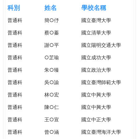
e
際
科別
姓名
學校名稱
葳
r
普通科
簡○伃
國立臺灣大學
格。
培
普通科
蔡○蓁
國立清華大學
e
養
具
普通科
謝○平
國立陽明交通大學
國
普通科
○芷瑜
國立成功大學
際
移
普通科
朱○臻
國立政治大學
動
力
普通科
吳○諭
國立臺灣師範大學
的
普通科
林○宏
國立中興大學
世
界
普通科
陳○仁
國立中興大學
公
民。
普通科
王○宣
國立中正大學
WAGOR
普通科
曾○涵
國立臺灣海洋大學
TODAY