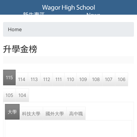
Jump to navigation
葳
新生專區
News
格
Home
Y
高
升學金榜
o
級
u
中
115
114
113
112
111
110
109
108
107
106
a
學
105
104
r
葳
大學
e
科技大學
國外大學
高中職
格
國
h
際．
國