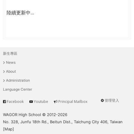
陸續更新中...
新生專區
主
News
選
About
單
Administration
Language Center
管理登入
Facebook
Youtube
Principal Mailbox
Service
User
menu
WAGOR High School © 2012-2026
No. 328, Junfu 18th Rd., Beitun Dist., Taichung City 406, Taiwan
[
Map
]