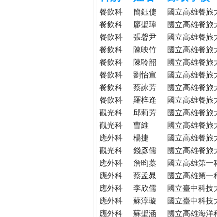
h
際
餐飲科
簡鈺倢
國立高雄餐旅
葳
餐飲科
廖聖瑋
國立高雄餐旅
e
格。
餐飲科
張馨尹
國立高雄餐旅
培
餐飲科
陳映竹
國立高雄餐旅
r
養
餐飲科
陳聆韶
國立高雄餐旅
具
餐飲科
劉怡宣
國立高雄餐旅
e
國
餐飲科
蔡詠芳
國立高雄餐旅
際
餐飲科
羅梓逢
國立高雄餐旅
移
觀光科
邱莉芳
國立高雄餐旅
動
觀光科
曹維
國立高雄餐旅
力
應外科
楊捷
國立高雄餐旅
的
世
觀光科
錢彥儒
國立高雄餐旅
界
應外科
詹昀蓁
國立高雄第一
公
應外科
蔡孟晁
國立高雄第一
民。
應外科
李欣儒
國立臺中科技
WAGOR
應外科
蘇淳璇
國立臺中科技
TODAY
應外科
蘇聖涵
國立高雄海洋