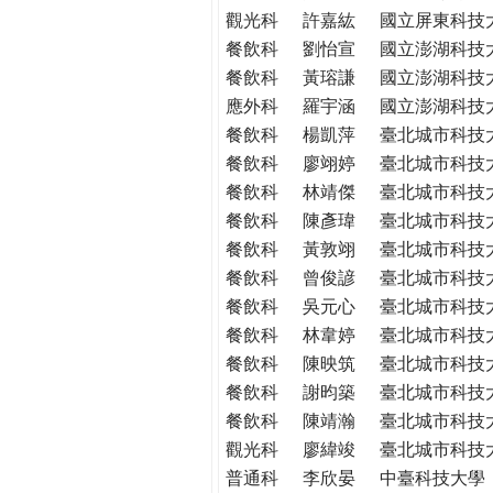
THE
觀光科
許嘉紘
國立屏東科技
WORLD
餐飲科
劉怡宣
國立澎湖科技
TOMORROW
餐飲科
黃瑢謙
國立澎湖科技
PUTTING
應外科
羅宇涵
國立澎湖科技
YOU
餐飲科
楊凱萍
臺北城市科技
ON
餐飲科
廖翊婷
臺北城市科技
THE
PATH
餐飲科
林靖傑
臺北城市科技
TO
餐飲科
陳彥瑋
臺北城市科技
GLOBAL
餐飲科
黃敦翊
臺北城市科技
CITIZENSHIP
餐飲科
曾俊諺
臺北城市科技
餐飲科
吳元心
臺北城市科技
餐飲科
林韋婷
臺北城市科技
餐飲科
陳映筑
臺北城市科技
餐飲科
謝昀築
臺北城市科技
餐飲科
陳靖瀚
臺北城市科技
觀光科
廖緯竣
臺北城市科技
普通科
李欣晏
中臺科技大學