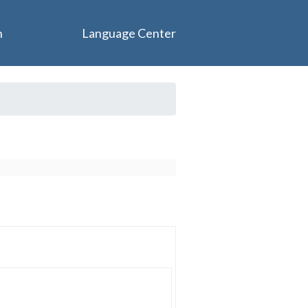
n
Language Center