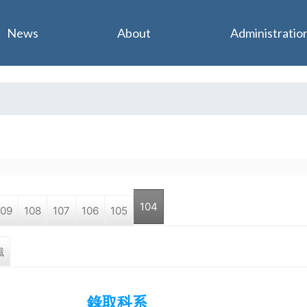
Jump to navigation
News
About
Administratio
104
109
108
107
106
105
職
錄取科系