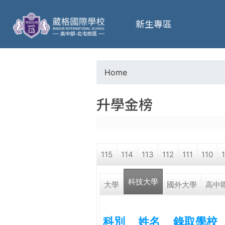
葳
新生專區
格
高
Home
Y
級
升學金榜
o
中
u
學
115
114
113
112
111
110
a
葳
科技大學
(active tab)
r
大學
國外大學
高中
格
國
e
際．
科別
姓名
錄取學校
國