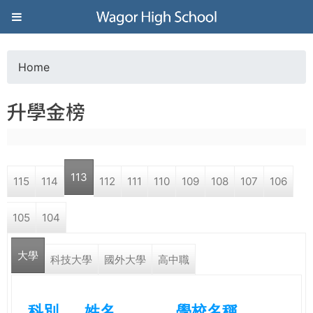
Jump to navigation
葳
格
Home
Y
高
升學金榜
o
級
u
中
113
115
114
112
111
110
109
108
107
106
a
學
105
104
r
葳
大學
e
科技大學
國外大學
高中職
格
國
h
際．
科別
姓名
學校名稱
國