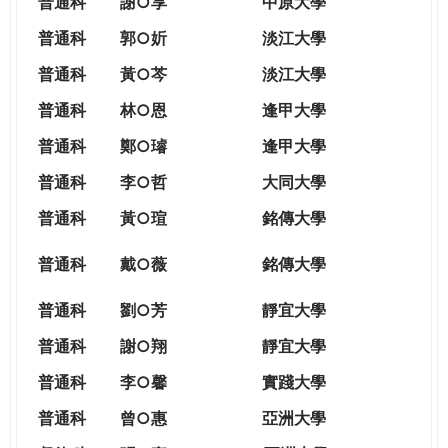
普通科
謝○享
中原大學
普通科
郭○妡
淡江大學
普通科
黃○芩
淡江大學
普通科
林○恩
逢甲大學
普通科
鄭○璿
逢甲大學
普通科
李○哲
大同大學
普通科
黃○瑄
銘傳大學
普通科
戴○薇
銘傳大學
普通科
劉○芳
靜宜大學
普通科
謝○翔
靜宜大學
普通科
李○馨
實踐大學
普通科
曾○惠
亞洲大學