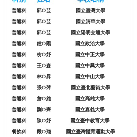
e
際
普通科
郭○芸
國立臺灣大學
葳
r
格。
普通科
郭○芸
國立清華大學
培
普通科
郭○芸
國立陽明交通大學
e
養
具
普通科
鍾○陽
國立政治大學
國
普通科
枋○妤
國立中正大學
際
移
普通科
王○森
國立中興大學
動
普通科
林○昇
國立中山大學
力
的
普通科
張○萍
國立臺北藝術大學
世
普通科
詹○維
國立高雄大學
界
公
普通科
劉○齊
國立嘉義大學
民。
普通科
陳○妤
國立臺中教育大學
WAGOR
TODAY
餐飲科
嚴○翔
國立
臺灣體育運動大學