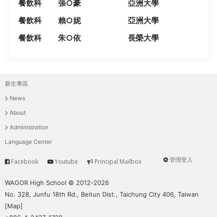
餐飲科
張○豪
亞洲大學
餐飲科
賴○妮
亞洲大學
餐飲科
朱○依
長榮大學
新生專區
主
News
選
About
單
Administration
Language Center
管理登入
Facebook
Youtube
Principal Mailbox
Service
User
menu
WAGOR High School © 2012-2026
No. 328, Junfu 18th Rd., Beitun Dist., Taichung City 406, Taiwan
[
Map
]