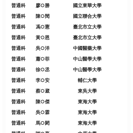
THE
普通科
廖○勝
國立東華大學
WORLD
TOMORROW
普通科
陳○閔
國立聯合大學
PUTTING
普通科
馮○憲
臺北市立大學
YOU
ON
普通科
黃○恩
臺北市立大學
THE
普
通科
吳○洋
中國醫藥大學
PATH
TO
普通科
蕭○菲
中山醫學大學
GLOBAL
普通科
徐○丞
中山醫學大學
CITIZENSHIP
普通科
李○安
輔仁大學
普通科
蔡○葳
東吳大學
普通科
陳○傑
東海大學
普通科
吳○霖
東海大學
普通科
馬○閎
東海大學