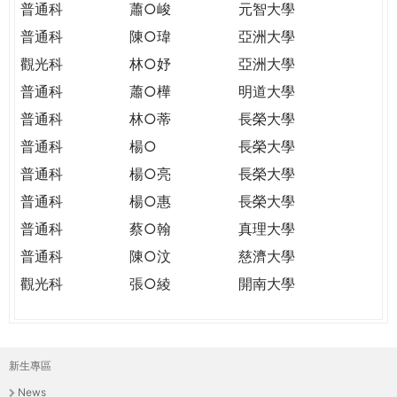
普通科
蕭○峻
元智大學
普通科
陳○瑋
亞洲大學
觀光科
林○妤
亞洲大學
普通科
蕭○樺
明道大學
普通科
林○蒂
長榮大學
普通科
楊○
長榮大學
普通科
楊○亮
長榮大學
普通科
楊○惠
長榮大學
普通科
蔡○翰
真理大學
普通科
陳○汶
慈濟大學
觀光科
張○綾
開南大學
新生專區
主
News