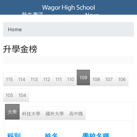
Jump to navigation
葳
新生專區
News
格
Home
Y
高
升學金榜
o
級
u
中
109
115
114
113
112
111
110
108
107
106
a
學
105
104
r
葳
大學
e
科技大學
國外大學
高中職
格
國
h
際．
科別
姓名
學校名稱
國