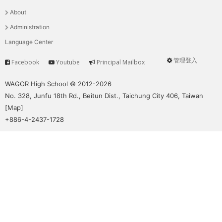
選
About
單
Administration
Language Center
管理登入
Facebook
Youtube
Principal Mailbox
Service
User
menu
WAGOR High School © 2012-2026
No. 328, Junfu 18th Rd., Beitun Dist., Taichung City 406, Taiwan
[
Map
]
+886-4-2437-1728