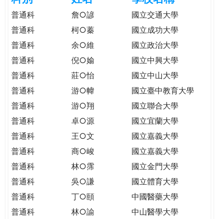
e
際
普通科
詹○諺
國立交通大學
葳
普通科
柯○蓁
國立成功大學
r
格。
普通科
余○維
國立政治大學
培
e
養
普通科
倪○媮
國立中興大學
具
普通科
莊○怡
國立中山大學
國
普通科
游○幃
國立臺中教育大學
際
移
普通科
游○翔
國立聯合大學
動
普通科
卓○源
國立宜蘭大學
力
普通科
王○文
國立嘉義大學
的
世
普通科
商○峻
國立嘉義大學
界
普通科
林○霈
國立金門大學
公
普通科
吳○謙
國立體育大學
民。
普通科
丁○頤
中國醫藥大學
WAGOR
TODAY
普通科
林○諭
中山醫學大學