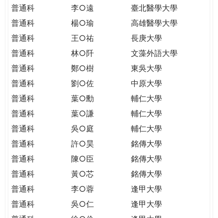
THE
普通科
李○遠
臺北醫學大學
WORLD
普通科
楊○瑜
高雄醫學大學
TOMORROW
PUTTING
普通科
王○祐
長庚大學
YOU
普通科
林○阡
文藻外語大學
ON
普通科
鄭○樹
東吳大學
THE
普通科
劉○佐
中原大學
PATH
TO
普通科
葉○勳
輔仁大學
GLOBAL
普通科
葉○謙
輔仁大學
CITIZENSHIP
普通科
吳○庭
輔仁大學
普通科
許○昊
銘傳大學
普通科
陳○臣
銘傳大學
普通科
黃○芯
銘傳大學
普通科
李○蓉
逢甲大學
普通科
吳○仁
逢甲大學