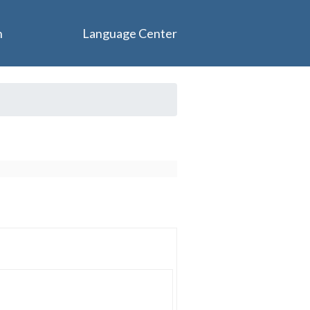
n
Language Center