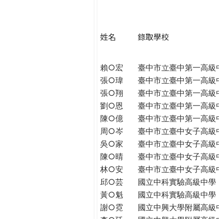
h
際
葳
e
格。
姓名
錄取學校
培
r
養
賴○宏
臺中市立臺中第一高級
具
e
張○瑋
臺中市立臺中第一高級
國
際
張○翔
臺中市立臺中第一高級
移
劉○恩
臺中市立臺中第一高級
動
陳○億
臺中市立臺中第一高級
力
周○岑
臺中市立臺中女子高級
的
吳○家
臺中市立臺中女子高級
世
陳○晴
臺中市立臺中女子高級
界
林○安
臺中市立臺中女子高級
公
邱○芸
國立中科實驗高級中學
民。
黃○魁
國立中科實驗高級中學
WAGOR
謝○霓
國立中興大學附屬高級
TODAY