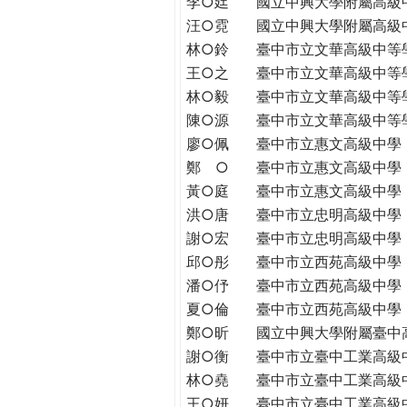
李○廷
國立中興大學附屬高級
THE
汪○霓
國立中興大學附屬高級
WORLD
TOMORROW
林○鈴
臺中市立文華高級中等
PUTTING
王○之
臺中市立文華高級中等
YOU
林○毅
臺中市立文華高級中等
ON
陳○源
臺中市立文華高級中等
THE
廖○佩
臺中市立惠文高級中學
PATH
鄭 ○
臺中市立惠文高級中學
TO
黃○庭
臺中市立惠文高級中學
GLOBAL
洪○唐
臺中市立忠明高級中學
CITIZENSHIP
謝○宏
臺中市立忠明高級中學
邱○彤
臺中市立西苑高級中學
潘○伃
臺中市立西苑高級中學
夏○倫
臺中市立西苑高級中學
鄭○昕
國立中興大學附屬臺中
謝○衡
臺中市立臺中工業高級
林○堯
臺中市立臺中工業高級
王○妍
臺中市立臺中工業高級