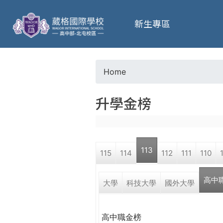
葳
新生專區
格
高
Home
Y
級
升學金榜
o
中
u
學
113
115
114
112
111
110
a
葳
高中
r
大學
科技大學
國外大學
格
國
e
際．
高中職金榜
國