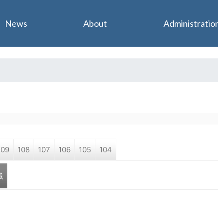
Jump to navigation
News
About
Administratio
109
108
107
106
105
104
職