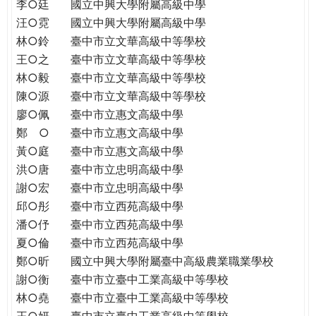
THE
李○廷
國立中興大學附屬高級中學
WORLD
汪○霓
國立中興大學附屬高級中學
TOMORROW
林○鈴
臺中市立文華高級中等學校
PUTTING
王○之
臺中市立文華高級中等學校
YOU
林○毅
臺中市立文華高級中等學校
ON
陳○源
臺中市立文華高級中等學校
THE
廖○佩
臺中市立惠文高級中學
PATH
鄭 ○
臺中市立惠文高級中學
TO
黃○庭
臺中市立惠文高級中學
GLOBAL
洪○唐
臺中市立忠明高級中學
CITIZENSHIP
謝○宏
臺中市立忠明高級中學
邱○彤
臺中市立西苑高級中學
潘○伃
臺中市立西苑高級中學
夏○倫
臺中市立西苑高級中學
鄭○昕
國立中興大學附屬臺中高級農業職業學校
謝○衡
臺中市立臺中工業高級中等學校
林○堯
臺中市立臺中工業高級中等學校
王○妍
臺中市立臺中工業高級中等學校