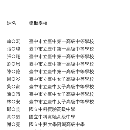
e
際
葳
r
格。
姓名
錄取學校
培
e
養
具
賴○宏
臺中市立臺中第一高級中等學校
國
張○瑋
臺中市立臺中第一高級中等學校
際
張○翔
臺中市立臺中第一高級中等學校
移
劉○恩
臺中市立臺中第一高級中等學校
動
陳○億
臺中市立臺中第一高級中等學校
力
周○岑
臺中市立臺中女子高級中等學校
的
吳○家
臺中市立臺中女子高級中等學校
世
陳○晴
臺中市立臺中女子高級中等學校
界
林○安
臺中市立臺中女子高級中等學校
公
邱○芸
國立中科實驗高級中學
民。
黃○魁
國立中科實驗高級中學
WAGOR
謝○霓
國立中興大學附屬高級中學
TODAY