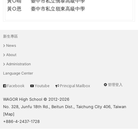
黃○晴
臺中市私立僑泰高級中學
黃○恩
臺中市私立嶺東高級中學
新生專區
主
News
選
About
單
Administration
Language Center
管理登入
Facebook
Youtube
Principal Mailbox
Service
User
menu
WAGOR High School © 2012-2026
No. 328, Junfu 18th Rd., Beitun Dist., Taichung City 406, Taiwan
[
Map
]
+886-4-2437-1728