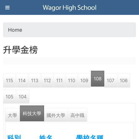
Jump to navigation
葳
格
Home
Y
高
升學金榜
o
級
u
中
108
115
114
113
112
111
110
109
107
106
a
學
105
104
r
葳
科技大學
e
大學
國外大學
高中職
格
國
h
際．
科別
姓名
學校名稱
國