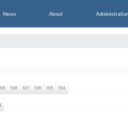
Jump to navigation
News
About
Administratio
109
108
107
106
105
104
職