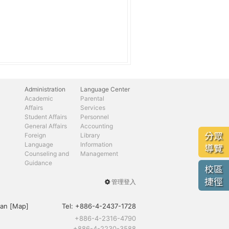
Administration
Language Center
Academic
Parental
Affairs
Services
Student Affairs
Personnel
General Affairs
Accounting
分眾
Foreign
Library
Language
Information
導覽
Counseling and
Management
Guidance
校區
捷徑
管理登入
User
menu
an [
Map
]
Tel:
+886-4-2437-1728
+886-4-2316-4790
+886-4-2230-3588