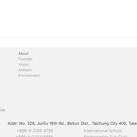
About
Founder
Vision
Anthem
Environment
box
Addr:
No. 328, Junfu 18th Rd., Beitun Dist., Taichung City 406, Taiw
+886-4-2316-4790
International School
+886-4-2203-6886
Kindergarten (Lai-Cuo)