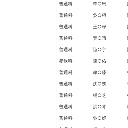
THE
普通科
李○恩
WORLD
TOMORROW
普通科
吳○桓
PUTTING
普通科
王○曄
YOU
ON
普通科
黃○晴
THE
PATH
普通科
陸○宇
TO
餐飲科
陳○佑
GLOBAL
CITIZENSHIP
普通科
賴○臻
普通科
沈○筑
普通科
楊○芝
普通科
洪○芩
普通科
吳○妤