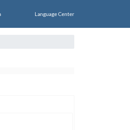
n
Language Center