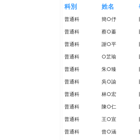
h
科別
姓名
際
葳
普通科
簡○伃
e
格。
培
普通科
蔡○蓁
r
養
具
普通科
謝○平
e
國
普通科
○芷瑜
際
移
普通科
朱○臻
動
力
普通科
吳○諭
的
普通科
林○宏
世
界
普通科
陳○仁
公
民。
普通科
王○宣
WAGOR
普通科
曾○涵
TODAY