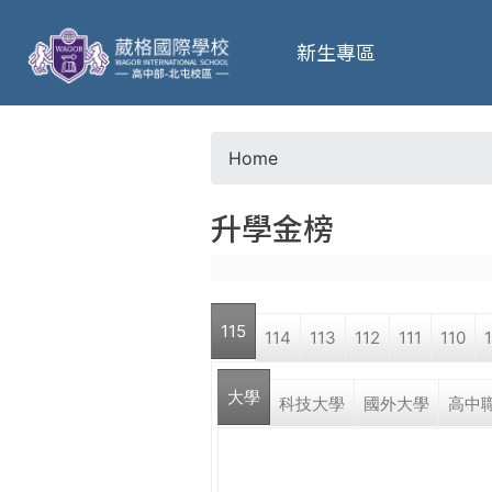
葳
新生專區
格
高
Home
Y
級
升學金榜
o
中
u
學
115
114
113
112
111
110
a
葳
大學
r
科技大學
國外大學
高中
格
國
e
際．
國