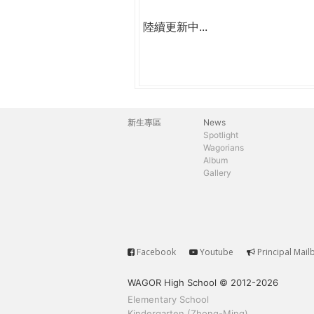
陸續更新中...
新生專區
News
主
Spotlight
Wagorians
選
Album
Gallery
單
Facebook
Youtube
Principal Mail
Service
WAGOR High School © 2012-2026
Elementary School
Kindergarten (Zhong-Ming)