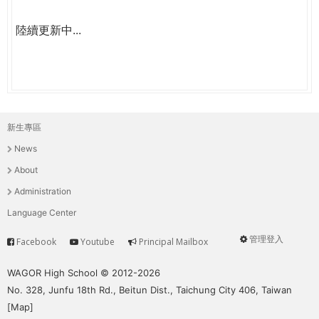
陸續更新中...
新生專區
主
News
選
About
單
Administration
Language Center
管理登入
Facebook
Youtube
Principal Mailbox
Service
User
menu
WAGOR High School © 2012-2026
No. 328, Junfu 18th Rd., Beitun Dist., Taichung City 406, Taiwan
[
Map
]