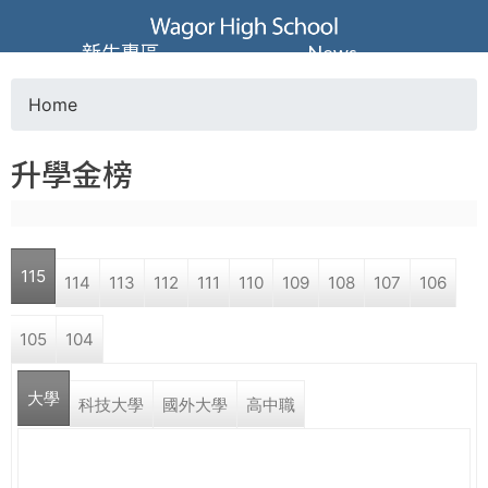
Jump to navigation
葳
新生專區
News
格
Home
Y
高
升學金榜
o
級
u
中
115
114
113
112
111
110
109
108
107
106
a
學
105
104
r
葳
大學
e
科技大學
國外大學
高中職
格
國
h
際．
國