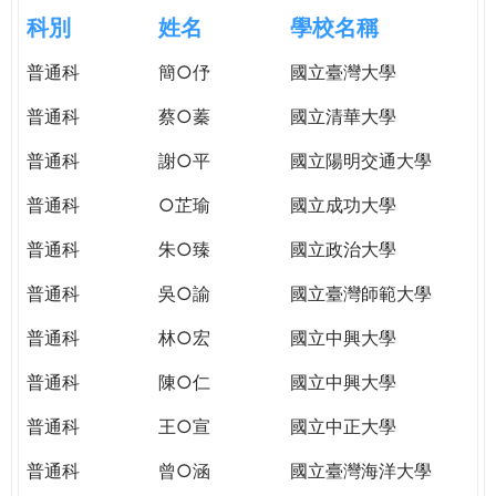
e
際
科別
姓名
學校名稱
葳
r
普通科
簡○伃
國立臺灣大學
格。
培
普通科
蔡○蓁
國立清華大學
e
養
具
普通科
謝○平
國立陽明交通大學
國
普通科
○芷瑜
國立成功大學
際
移
普通科
朱○臻
國立政治大學
動
力
普通科
吳○諭
國立臺灣師範大學
的
普通科
林○宏
國立中興大學
世
界
普通科
陳○仁
國立中興大學
公
民。
普通科
王○宣
國立中正大學
WAGOR
普通科
曾○涵
國立臺灣海洋大學
TODAY