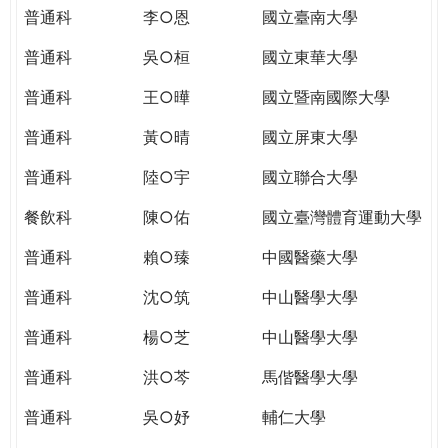
THE
普通科
李○恩
國立臺南大學
WORLD
TOMORROW
普通科
吳○桓
國立東華大學
PUTTING
普通科
王○曄
國立暨南國際大學
YOU
ON
普通科
黃○晴
國立屏東大學
THE
PATH
普通科
陸○宇
國立聯合大學
TO
餐飲科
陳○佑
國立臺灣體育運動大學
GLOBAL
CITIZENSHIP
普通科
賴○臻
中國醫藥大學
普通科
沈○筑
中山醫學大學
普通科
楊○芝
中山醫學大學
普通科
洪○芩
馬偕醫學大學
普通科
吳○妤
輔仁大學