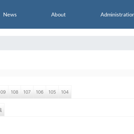
Jump to navigation
News
About
Administratio
109
108
107
106
105
104
職