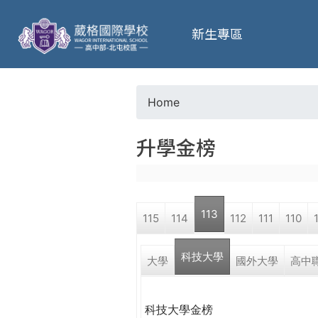
葳
新生專區
格
高
Home
Y
級
升學金榜
o
中
u
學
113
115
114
112
111
110
a
葳
科技大學
r
大學
國外大學
高中
格
國
e
際．
科技大學金榜
國