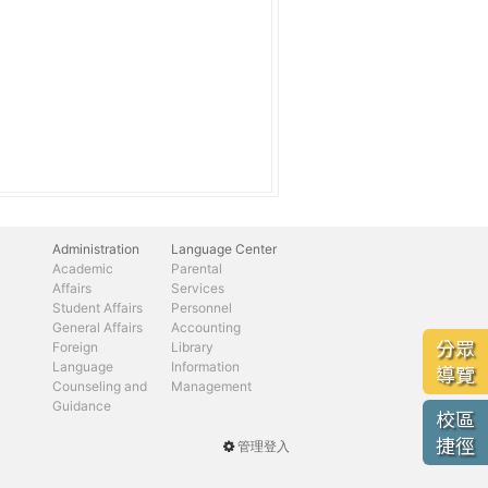
Administration
Language Center
Academic
Parental
Affairs
Services
Student Affairs
Personnel
General Affairs
Accounting
分眾
Foreign
Library
Language
Information
導覽
Counseling and
Management
Guidance
校區
捷徑
管理登入
User