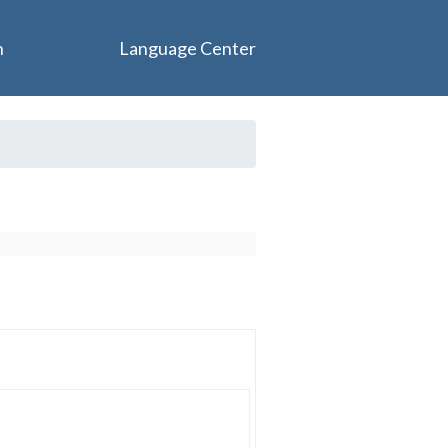
n
Language Center