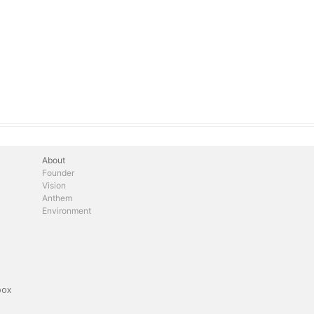
About
Founder
Vision
Anthem
Environment
box