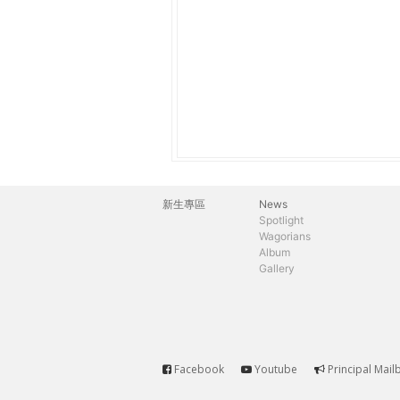
THE
WORLD
TOMORROW
PUTTING
YOU
ON
THE
PATH
TO
GLOBAL
新生專區
News
主
CITIZENSHIP
Spotlight
Wagorians
選
Album
Gallery
單
Facebook
Youtube
Principal Mail
Service