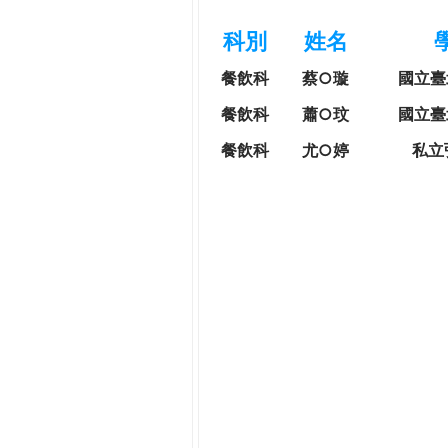
h
際
科別
姓名
葳
e
格。
餐飲科
蔡○璇
國立臺
培
r
餐飲科
蕭○玟
國立臺
養
具
餐飲科
尤○婷
私立
e
國
際
移
動
力
的
世
界
公
民。
WAGOR
TODAY