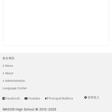
THE
WORLD
TOMORROW
PUTTING
YOU
ON
THE
PATH
TO
GLOBAL
新生專區
主
CITIZENSHIP
News
選
About
單
Administration
Language Center
管理登入
Facebook
Youtube
Principal Mailbox
Service
User
menu
WAGOR High School © 2012-2026