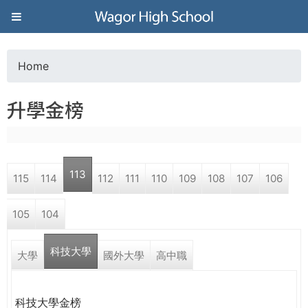
Jump to navigation
葳
格
Home
Y
高
升學金榜
o
級
u
中
113
115
114
112
111
110
109
108
107
106
a
學
105
104
r
葳
科技大學
e
大學
國外大學
高中職
格
國
h
際．
科技大學金榜
國