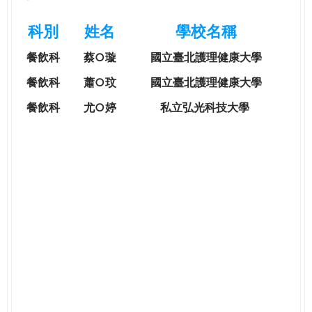
e
際
科別
姓名
學校名稱
葳
r
格。
餐飲科
蔡○璇
國立臺北護理健康大學
培
e
養
餐飲科
蕭○玟
國立臺北護理健康大學
具
餐飲科
尤○婷
私立弘光科技大學
國
際
移
動
力
的
世
界
公
民。
WAGOR
TODAY