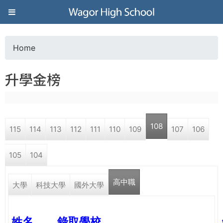
Jump to navigation
葳
格
Home
Y
高
升學金榜
o
級
u
中
108
115
114
113
112
111
110
109
107
106
a
學
105
104
r
葳
高中職
e
大學
科技大學
國外大學
格
國
h
際．
姓名
錄取學校
國