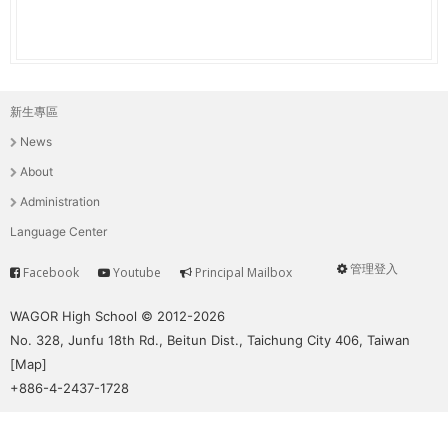
新生專區
主
News
選
About
單
Administration
Language Center
管理登入
Facebook
Youtube
Principal Mailbox
Service
User
menu
WAGOR High School © 2012-2026
No. 328, Junfu 18th Rd., Beitun Dist., Taichung City 406, Taiwan
[
Map
]
+886-4-2437-1728