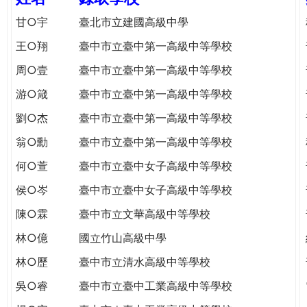
e
際
甘○宇
臺北市立建國高級中學
葳
r
王○翔
臺中市立臺中第一高級中等學校
格。
培
周○壹
臺中市立臺中第一高級中等學校
e
養
游○箴
臺中市立臺中第一高級中等學校
具
國
劉○杰
臺中市立臺中第一高級中等學校
際
翁○勳
臺中市立臺中第一高級中等學校
移
動
何○萱
臺中市立臺中女子高級中等學校
力
侯○岑
臺中市立臺中女子高級中等學校
的
世
陳○霖
臺中市立文華高級中等學校
界
林○億
國立竹山高級中學
公
民。
林○歷
臺中市立清水高級中等學校
WAGOR
吳○睿
臺中市立臺中工業高級中等學校
TODAY