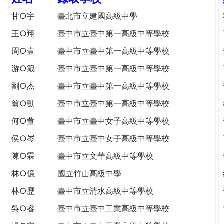
e
際
甘○宇
臺北市立建國高級中學
葳
r
王○翔
臺中市立臺中第一高級中等學校
格。
培
周○壹
臺中市立臺中第一高級中等學校
e
養
游○箴
臺中市立臺中第一高級中等學校
具
國
劉○杰
臺中市立臺中第一高級中等學校
際
翁○勳
臺中市立臺中第一高級中等學校
移
動
何○萱
臺中市立臺中女子高級中等學校
力
侯○岑
臺中市立臺中女子高級中等學校
的
世
陳○霖
臺中市立文華高級中等學校
界
林○億
國立竹山高級中學
公
民。
林○歷
臺中市立清水高級中等學校
WAGOR
吳○睿
臺中市立臺中工業高級中等學校
TODAY