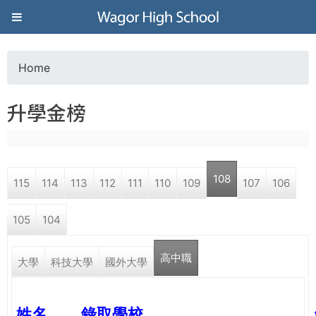
Jump to navigation
葳
格
Home
Y
高
升學金榜
o
級
u
中
108
115
114
113
112
111
110
109
107
106
a
學
105
104
r
葳
高中職
e
大學
科技大學
國外大學
格
國
h
際．
姓名
錄取學校
國