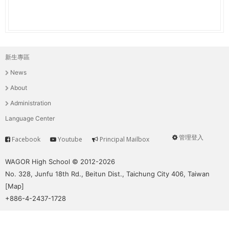
新生專區
主
News
選
About
單
Administration
Language Center
管理登入
Facebook
Youtube
Principal Mailbox
Service
User
menu
WAGOR High School © 2012-2026
No. 328, Junfu 18th Rd., Beitun Dist., Taichung City 406, Taiwan
[
Map
]
+886-4-2437-1728