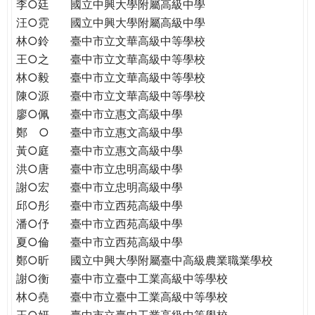
THE
李○廷
國立中興大學附屬高級中學
WORLD
汪○霓
國立中興大學附屬高級中學
TOMORROW
林○鈴
臺中市立文華高級中等學校
PUTTING
王○之
臺中市立文華高級中等學校
YOU
林○毅
臺中市立文華高級中等學校
ON
陳○源
臺中市立文華高級中等學校
THE
廖○佩
臺中市立惠文高級中學
PATH
鄭 ○
臺中市立惠文高級中學
TO
黃○庭
臺中市立惠文高級中學
GLOBAL
洪○唐
臺中市立忠明高級中學
CITIZENSHIP
謝○宏
臺中市立忠明高級中學
邱○彤
臺中市立西苑高級中學
潘○伃
臺中市立西苑高級中學
夏○倫
臺中市立西苑高級中學
鄭○昕
國立中興大學附屬臺中高級農業職業學校
謝○衡
臺中市立臺中工業高級中等學校
林○堯
臺中市立臺中工業高級中等學校
王○妍
臺中市立臺中工業高級中等學校