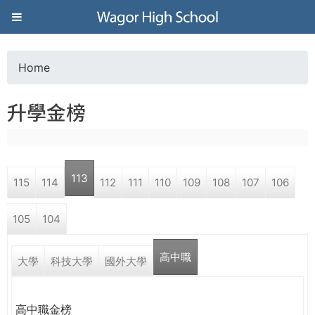
Jump to navigation
葳
格
Home
Y
高
升學金榜
o
級
u
中
113
115
114
112
111
110
109
108
107
106
a
學
105
104
r
葳
高中職
e
大學
科技大學
國外大學
格
國
h
際．
高中職金榜
國