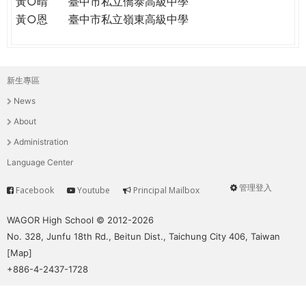
黃○晴
臺中市私立僑泰高級中學
黃○恩
臺中市私立嶺東高級中學
新生專區
主
News
選
About
單
Administration
Language Center
管理登入
Facebook
Youtube
Principal Mailbox
Service
User
menu
WAGOR High School © 2012-2026
No. 328, Junfu 18th Rd., Beitun Dist., Taichung City 406, Taiwan
[
Map
]
+886-4-2437-1728