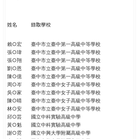
e
際
葳
r
格。
姓名
錄取學校
培
e
養
具
賴○宏
臺中市立臺中第一高級中等學校
國
張○瑋
臺中市立臺中第一高級中等學校
際
張○翔
臺中市立臺中第一高級中等學校
移
劉○恩
臺中市立臺中第一高級中等學校
動
陳○億
臺中市立臺中第一高級中等學校
力
周○岑
臺中市立臺中女子高級中等學校
的
吳○家
臺中市立臺中女子高級中等學校
世
陳○晴
臺中市立臺中女子高級中等學校
界
林○安
臺中市立臺中女子高級中等學校
公
邱○芸
國立中科實驗高級中學
民。
黃○魁
國立中科實驗高級中學
WAGOR
謝○霓
國立中興大學附屬高級中學
TODAY