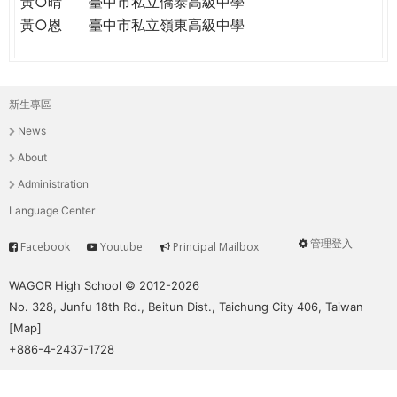
黃○晴
臺中市私立僑泰高級中學
黃○恩
臺中市私立嶺東高級中學
新生專區
主
News
選
About
單
Administration
Language Center
管理登入
Facebook
Youtube
Principal Mailbox
Service
User
menu
WAGOR High School © 2012-2026
No. 328, Junfu 18th Rd., Beitun Dist., Taichung City 406, Taiwan
[
Map
]
+886-4-2437-1728