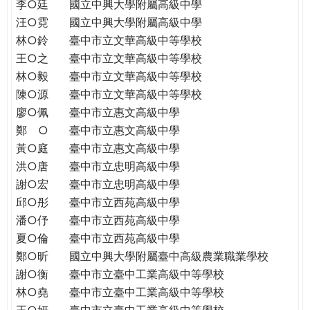
THE
李○廷
國立中興大學附屬高級中學
WORLD
汪○霓
國立中興大學附屬高級中學
TOMORROW
林○鈴
臺中市立文華高級中等學校
PUTTING
王○之
臺中市立文華高級中等學校
YOU
林○毅
臺中市立文華高級中等學校
ON
陳○源
臺中市立文華高級中等學校
THE
廖○佩
臺中市立惠文高級中學
PATH
鄭 ○
臺中市立惠文高級中學
TO
黃○庭
臺中市立惠文高級中學
GLOBAL
洪○唐
臺中市立忠明高級中學
CITIZENSHIP
謝○宏
臺中市立忠明高級中學
邱○彤
臺中市立西苑高級中學
潘○伃
臺中市立西苑高級中學
夏○倫
臺中市立西苑高級中學
鄭○昕
國立中興大學附屬臺中高級農業職業學校
謝○衡
臺中市立臺中工業高級中等學校
林○堯
臺中市立臺中工業高級中等學校
王○妍
臺中市立臺中工業高級中等學校