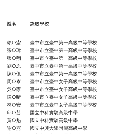
e
際
葳
r
格。
姓名
錄取學校
培
e
養
具
賴○宏
臺中市立臺中第一高級中等學校
國
張○瑋
臺中市立臺中第一高級中等學校
際
張○翔
臺中市立臺中第一高級中等學校
移
劉○恩
臺中市立臺中第一高級中等學校
動
陳○億
臺中市立臺中第一高級中等學校
力
周○岑
臺中市立臺中女子高級中等學校
的
吳○家
臺中市立臺中女子高級中等學校
世
陳○晴
臺中市立臺中女子高級中等學校
界
林○安
臺中市立臺中女子高級中等學校
公
邱○芸
國立中科實驗高級中學
民。
黃○魁
國立中科實驗高級中學
WAGOR
謝○霓
國立中興大學附屬高級中學
TODAY