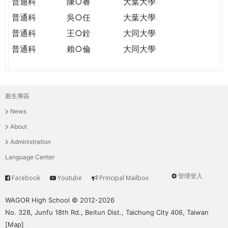
普通科
陳○睿
大葉大學
普通科
吳○任
大葉大學
普通科
王○銓
大同大學
普通科
賴○倫
大同大學
新生專區
主
News
選
About
單
Administration
Language Center
管理登入
Facebook
Youtube
Principal Mailbox
Service
User
menu
WAGOR High School © 2012-2026
No. 328, Junfu 18th Rd., Beitun Dist., Taichung City 406, Taiwan
[
Map
]