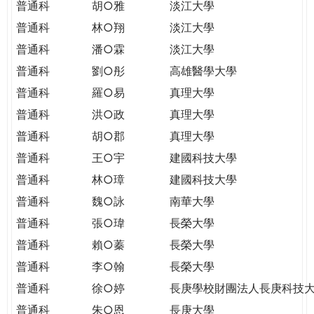
普通科
胡○雅
淡江大學
普通科
林○翔
淡江大學
普通科
潘○霖
淡江大學
普通科
劉○彤
高雄醫學大學
普通科
羅○易
真理大學
普通科
洪○政
真理大學
普通科
胡○郡
真理大學
普通科
王○宇
建國科技大學
普通科
林○璋
建國科技大學
普通科
魏○詠
南華大學
普通科
張○瑋
長榮大學
普通科
賴○蓁
長榮大學
普通科
李○翰
長榮大學
普通科
徐○婷
長庚學校財團法人長庚科技
普通科
朱○恩
長庚大學