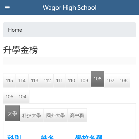
Jump to navigation
葳
格
Home
Y
高
升學金榜
o
級
u
中
108
115
114
113
112
111
110
109
107
106
a
學
105
104
r
葳
大學
e
科技大學
國外大學
高中職
格
國
h
際．
科別
姓名
學校名稱
國