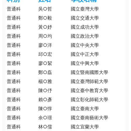
e
際
普通科
吳○哲
國立臺灣大學
葳
普通科
鄭○毅
國立交通大學
r
格。
普通科
黃○妤
國立成功大學
培
e
養
普通科
周○均
國立政治大學
具
普通科
廖○洋
國立中央大學
國
普通科
邱○宏
國立中正大學
際
移
普通科
廖○絜
國立中興大學
動
普通科
鄭○磊
國立暨南國際大學
力
普通科
楊○雅
國立臺灣師範大學
的
世
普通科
陳○伃
國立臺中教育大學
界
普通科
賴○彥
國立彰化師範大學
公
普通科
陳○惇
國立臺南大學
民。
普通科
余○璟
國立臺南藝術大學
WAGOR
TODAY
普通科
林○儒
國立宜蘭大學