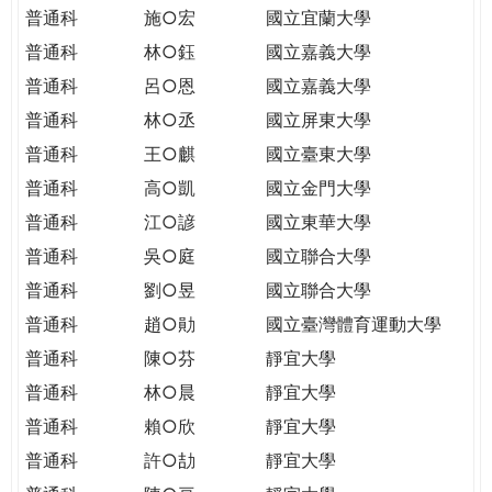
THE
普通科
施○宏
國立宜蘭大學
WORLD
普通科
林○鈺
國立嘉義大學
TOMORROW
PUTTING
普通科
呂○恩
國立嘉義大學
YOU
普通科
林○丞
國立屏東大學
ON
普通科
王○麒
國立臺東大學
THE
普通科
高○凱
國立金門大學
PATH
TO
普通科
江○諺
國立東華大學
GLOBAL
普通科
吳○庭
國立聯合大學
CITIZENSHIP
普通科
劉○昱
國立聯合大學
普通科
趙○勛
國立臺灣體育運動大學
普通科
陳○芬
靜宜大學
普通科
林○晨
靜宜大學
普通科
賴○欣
靜宜大學
普通科
許○劼
靜宜大學