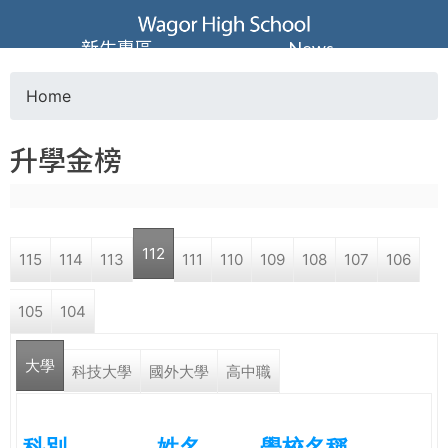
Jump to navigation
葳
新生專區
News
格
Home
Y
高
升學金榜
o
級
u
中
112
115
114
113
111
110
109
108
107
106
a
學
105
104
r
葳
大學
e
科技大學
國外大學
高中職
格
國
h
際．
科別
姓名
學校名稱
國