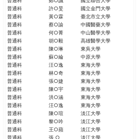
普通科
鄭○誠
國立聯合大學
THE
普通科
許○旻
國立金門大學
WORLD
TOMORROW
普通科
黃○霖
臺北市立大學
PUTTING
普通科
蔡○諭
中國醫藥大學
YOU
普通科
何○菁
中山醫學大學
ON
普通科
胡○毅
高雄醫學大學
THE
普通科
陳○琳
東吳大學
PATH
普通科
蘇○綸
中原大學
TO
普通科
汪○逸
東海大學
GLOBAL
普通科
林○奇
東海大學
CITIZENSHIP
普通科
張○婕
東海大學
普通科
陳○宇
東海大學
普通科
洪○涵
東海大學
普通科
汪○逸
東海大學
普通科
陳○瑄
淡江大學
普通科
黎○吟
淡江大學
普通科
王○蘋
淡江大學
普通科
張 ○
淡江大學