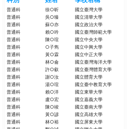
e
際
普通科
徐○昕
國立臺灣大學
葳
普通科
吳○臻
國立清華大學
r
格。
普通科
蘇○亦
國立政治大學
培
普通科
賴○吟
國立臺灣師範大學
e
養
普通科
陳○瑄
國立中央大學
具
普通科
○子雋
國立中興大學
國
際
普通科
黃○霖
國立中正大學
移
普通科
林○侖
國立臺灣海洋大學
動
普通科
許○叡
國立臺灣體育大學
力
普通科
謝○汝
國立體育大學
的
普通科
湯○瑄
國立臺中教育大學
世
普通科
賴○洋
國立東華大學
界
普通科
盧○宏
國立嘉義大學
公
普通科
陳○竣
國立臺南大學
民。
普通科
黃○諺
國立高雄大學
WAGOR
普通科
林○裕
國立屏東大學
TODAY