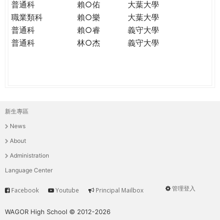
普通科
賴○佑
大葉大學
職業類科
賴○樂
大葉大學
普通科
賴○睿
義守大學
普通科
林○杰
義守大學
新生專區
主
News
選
About
單
Administration
Language Center
管理登入
Facebook
Youtube
Principal Mailbox
Service
User
menu
WAGOR High School © 2012-2026