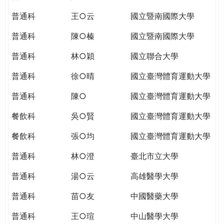
THE
WORLD
普通科
王○云
國立暨南國際大學
TOMORROW
普通科
陳○榛
國立暨南國際大學
PUTTING
YOU
普通科
林○穎
國立聯合大學
ON
THE
普通科
徐○晴
國立臺灣體育運動大學
PATH
普通科
陳○
國立臺灣體育運動大學
TO
GLOBAL
餐飲科
吳○賢
國立臺灣體育運動大學
CITIZENSHIP
餐飲科
張○均
國立臺灣體育運動大學
普通科
林○澄
臺北市立大學
普通科
湯○云
高雄醫學大學
普通科
苗○友
中國醫藥大學
普通科
王○瑄
中山醫學大學