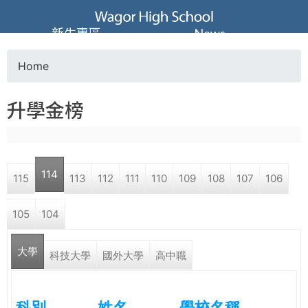
Jump to navigation
葳
新生專區
News
格
Home
Y
高
升學金榜
o
級
u
中
114
115
113
112
111
110
109
108
107
106
a
學
105
104
r
葳
大學
e
科技大學
國外大學
高中職
格
國
h
際．
科別
姓名
學校名稱
國