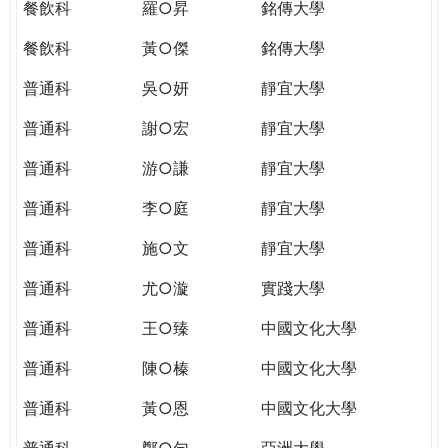
餐飲科
羅○昇
銘傳大學
餐飲科
黃○傑
銘傳大學
普通科
吳○妍
靜宜大學
普通科
謝○宏
靜宜大學
普通科
游○謙
靜宜大學
普通科
李○庭
靜宜大學
普通科
施○文
靜宜大學
普通科
尤○漩
實踐大學
普通科
王○臻
中國文化大學
普通科
陳○榛
中國文化大學
普通科
黃○恩
中國文化大學
普通科
鄭○勻
亞洲大學