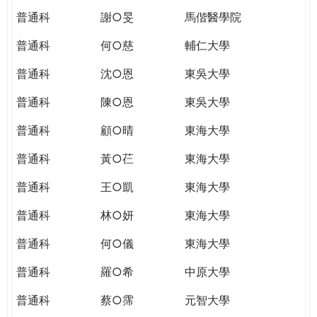
普通科
謝○旻
馬偕醫學院
普通科
何○慈
輔仁大學
普通科
沈○恩
東吳大學
普通科
陳○恩
東吳大學
普通科
顧○晴
東海大學
普通科
黃○芢
東海大學
普通科
王○凱
東海大學
普通科
林○妍
東海大學
普通科
何○儀
東海大學
普通科
羅○希
中原大學
普通科
蔡○霈
元智大學