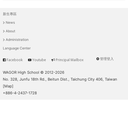
新生專區
主
News
選
About
單
Administration
Language Center
管理登入
Facebook
Youtube
Principal Mailbox
Service
User
menu
WAGOR High School © 2012-2026
No. 328, Junfu 18th Rd., Beitun Dist., Taichung City 406, Taiwan
[
Map
]
+886-4-2437-1728