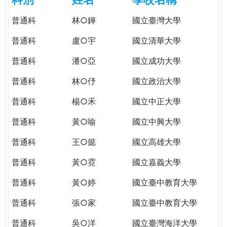
e
際
普通科
林○鏵
國立臺灣大學
葳
r
格。
普通科
盧○宇
國立清華大學
培
e
養
普通科
潘○亞
國立成功大學
具
普通科
林○伃
國立政治大學
國
際
普通科
楊○禾
國立中正大學
移
動
普通科
黃○喻
國立中興大學
力
普通科
王○懿
國立高雄大學
的
世
普通科
黃○霓
國立嘉義大學
界
公
普通科
黃○婷
國立臺中教育大學
民。
普通科
張○家
國立臺中教育大學
WAGOR
TODAY
普通科
吳○洋
國立臺灣海洋大學