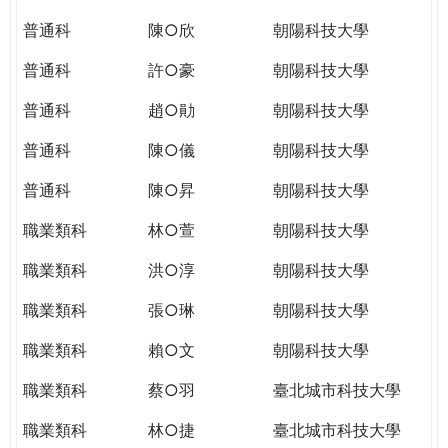
THE
WORLD
普通科
陳○欣
朝陽科技大學
TOMORROW
普通科
許○豪
朝陽科技大學
PUTTING
YOU
普通科
趙○勛
朝陽科技大學
ON
THE
普通科
陳○儀
朝陽科技大學
PATH
普通科
陳○昇
朝陽科技大學
TO
GLOBAL
職業類科
林○萱
朝陽科技大學
CITIZENSHIP
職業類科
洪○淳
朝陽科技大學
職業類科
張○琳
朝陽科技大學
職業類科
賴○文
朝陽科技大學
職業類科
蔡○羽
臺北城市科技大學
職業類科
林○捷
臺北城市科技大學