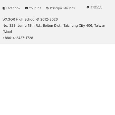
管理登入
Facebook
Youtube
Principal Mailbox
Service
User
menu
WAGOR High School © 2012-2026
No. 328, Junfu 18th Rd., Beitun Dist., Taichung City 406, Taiwan
[
Map
]
+886-4-2437-1728