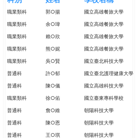
e
際
職業類科
郭○揚
國立高雄餐旅大學
葳
r
格。
職業類科
余○瑋
國立高雄餐旅大學
培
e
養
職業類科
賴○欣
國立高雄餐旅大學
具
職業類科
熊○妮
國立高雄餐旅大學
國
際
職業類科
吳○賢
國立臺北科技大學
移
動
普通科
許○郁
國立臺北護理健康大學
力
普通科
陳○儀
國立高雄科技大學
的
世
職業類科
徐○佑
國立臺東專科學校
界
公
普通科
詹○維
朝陽科技大學
民。
普通科
陳○恩
朝陽科技大學
WAGOR
TODAY
普通科
王○琪
朝陽科技大學