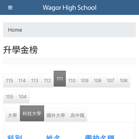
Jump to navigation
葳
格
Home
Y
高
升學金榜
o
級
u
中
111
115
114
113
112
110
109
108
107
106
a
學
105
104
r
葳
科技大學
e
大學
國外大學
高中職
格
國
h
際．
科別
姓名
學校名稱
國