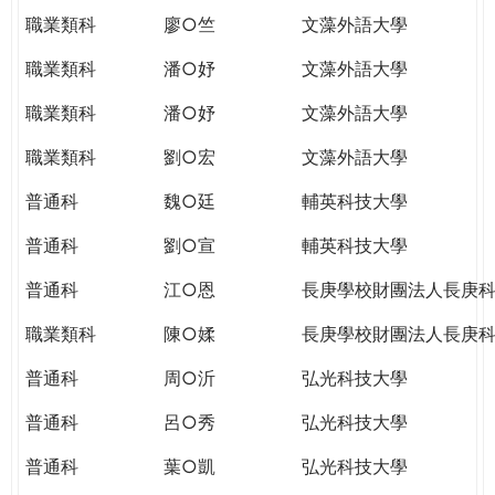
職業類科
廖○竺
文藻外語大學
職業類科
潘○妤
文藻外語大學
職業類科
潘○妤
文藻外語大學
職業類科
劉○宏
文藻外語大學
普通科
魏○廷
輔英科技大學
普通科
劉○宣
輔英科技大學
普通科
江○恩
長庚學校財團法人長庚
職業類科
陳○媃
長庚學校財團法人長庚
普通科
周○沂
弘光科技大學
普通科
呂○秀
弘光科技大學
普通科
葉○凱
弘光科技大學