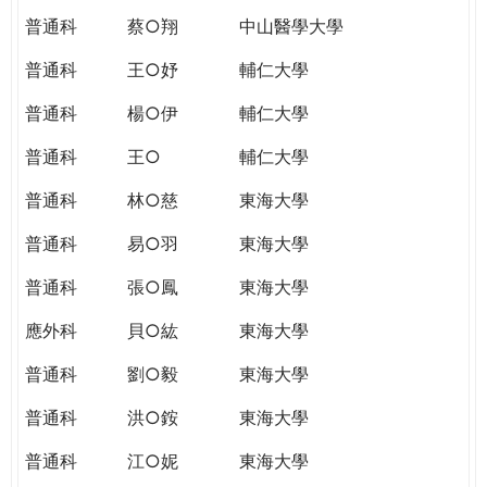
普通科
蔡○翔
中山醫學大學
普通科
王○妤
輔仁大學
普通科
楊○伊
輔仁大學
普通科
王○
輔仁大學
普通科
林○慈
東海大學
普通科
易○羽
東海大學
普通科
張○鳳
東海大學
應外科
貝○紘
東海大學
普通科
劉○毅
東海大學
普通科
洪○銨
東海大學
普通科
江○妮
東海大學