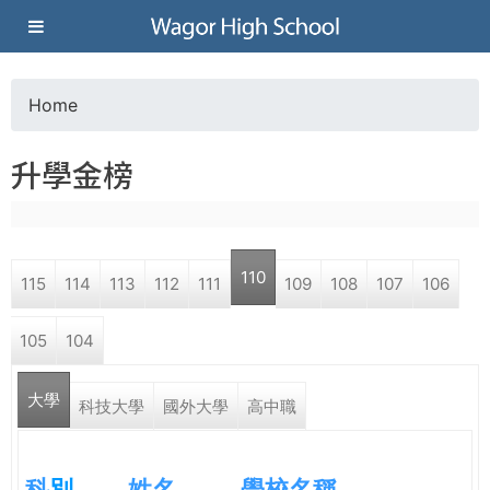
Jump to navigation
葳
格
Home
Y
高
升學金榜
o
級
u
中
110
115
114
113
112
111
109
108
107
106
a
學
105
104
r
葳
大學
e
科技大學
國外大學
高中職
格
國
h
際．
科
別
姓名
學校名稱
國