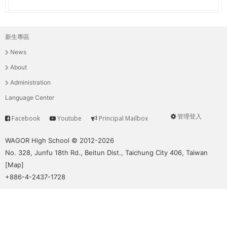
新生專區
主
News
選
About
單
Administration
Language Center
管理登入
Facebook
Youtube
Principal Mailbox
Service
User
menu
WAGOR High School © 2012-2026
No. 328, Junfu 18th Rd., Beitun Dist., Taichung City 406, Taiwan
[
Map
]
+886-4-2437-1728