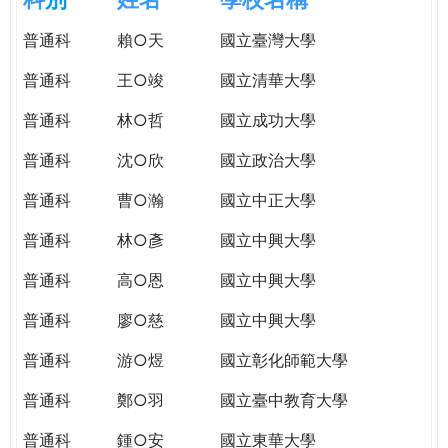
e
際
普通科
賴○天
國立臺灣大學
葳
r
格。
普通科
王○竣
國立清華大學
培
e
養
普通科
林○哲
國立成功大學
具
普通科
沈○欣
國立政治大學
國
際
普通科
曹○瀚
國立中正大學
移
動
普通科
林○彥
國立中興大學
力
普通科
高○恩
國立中興大學
的
世
普通科
廖○慈
國立中興大學
界
公
普通科
游○煜
國立彰化師範大學
民。
普通科
鄭○羽
國立臺中教育大學
WAGOR
TODAY
普通科
鍾○安
國立東華大學