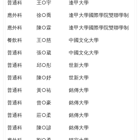
普通科
王○宇
逢甲大學
應外科
徐○喬
逢甲大學國際學院雙聯學制
應外科
陳○霖
逢甲大學國際學院雙聯學制
餐飲科
王○慈
中國文化大學
普通科
張○葳
中國文化大學
普通科
邱○彤
世新大學
普通科
陳○妤
世新大學
普通科
黃○祐
銘傳大學
普通科
曾○豪
銘傳大學
普通科
莊○柔
銘傳大學
普通科
陳○諺
銘傳大學
應外科
劉○柔
靜宜大學