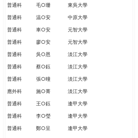
普通科
毛○珊
東吳大學
普通科
温○安
中原大學
普通科
車○安
元智大學
普通科
廖○安
元智大學
普通科
吳○恩
淡江大學
普通科
蔡○鈺
淡江大學
普通科
張○曈
淡江大學
應外科
施○菁
淡江大學
普通科
王○鈺
逢甲大學
普通科
李○瑩
逢甲大學
普通科
鄭○呈
逢甲大學