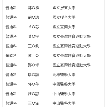
THE
WORLD
普通科
郭○祥
國立屏東大學
TOMORROW
普通科
胡○諺
國立聯合大學
PUTTING
YOU
普通科
卓○芯
國立宜蘭大學
ON
THE
普通科
葉○宇
國立臺灣體育運動大學
PATH
普通科
王○鈞
國立臺灣體育運動大學
TO
GLOBAL
餐飲科
陳 ○
國立臺灣體育運動大學
CITIZENSHIP
普通科
鄭○坪
國立臺灣體育運動大學
普通科
廖○誼
高雄醫學大學
普通科
郭○芊
中國醫藥大學
普通科
汪○諺
中山醫學大學
普通科
王○涵
中山醫學大學