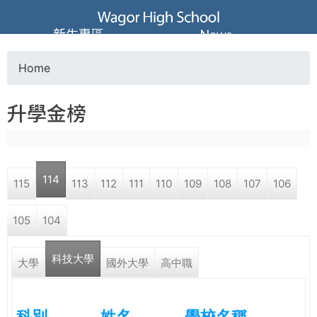
Jump to navigation
葳
新生專區
News
格
Home
Y
高
升學金榜
o
級
u
中
114
115
113
112
111
110
109
108
107
106
a
學
105
104
r
葳
科技大學
e
大學
國外大學
高中職
格
國
h
際．
科別
姓名
學校名稱
國