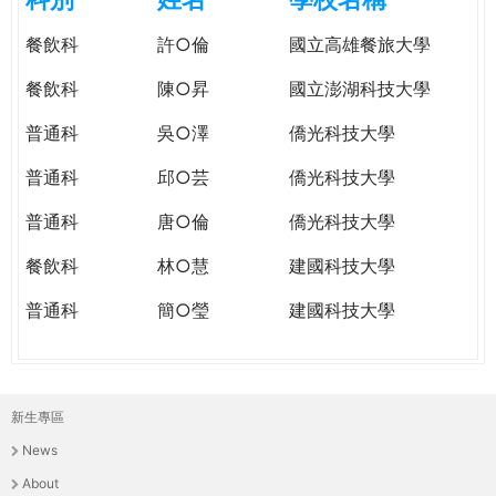
e
際
餐飲科
許○倫
國立高雄餐旅大學
葳
r
格。
餐飲科
陳○昇
國立澎湖科技大學
培
e
養
普通科
吳○澤
僑光科技大學
具
普通科
邱○芸
僑光科技大學
國
際
普通科
唐○倫
僑光科技大學
移
動
餐飲科
林○慧
建國科技大學
力
普通科
簡○瑩
建國科技大學
的
世
界
公
新生專區
民。
主
WAGOR
News
選
TODAY
About