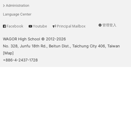
THE
單
Administration
WORLD
Language Center
TOMORROW
PUTTING
管理登入
Facebook
Youtube
Principal Mailbox
Service
User
YOU
ON
menu
WAGOR High School © 2012-2026
THE
No. 328, Junfu 18th Rd., Beitun Dist., Taichung City 406, Taiwan
PATH
[
Map
]
TO
+886-4-2437-1728
GLOBAL
CITIZENSHIP