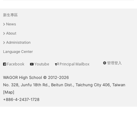
新生專區
主
News
選
About
單
Administration
Language Center
管理登入
Facebook
Youtube
Principal Mailbox
Service
User
menu
WAGOR High School © 2012-2026
No. 328, Junfu 18th Rd., Beitun Dist., Taichung City 406, Taiwan
[
Map
]
+886-4-2437-1728