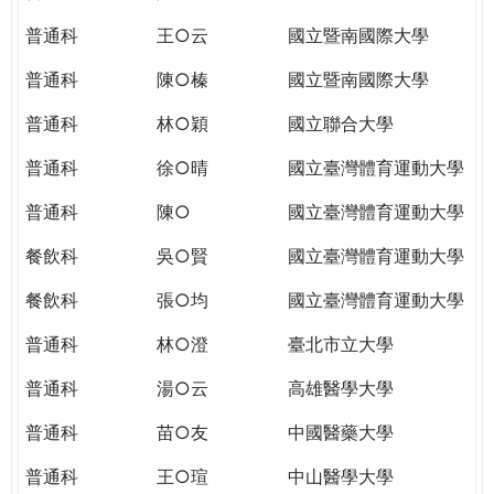
THE
WORLD
普通科
王○云
國立暨南國際大學
TOMORROW
普通科
陳○榛
國立暨南國際大學
PUTTING
YOU
普通科
林○穎
國立聯合大學
ON
THE
普通科
徐○晴
國立臺灣體育運動大學
PATH
普通科
陳○
國立臺灣體育運動大學
TO
GLOBAL
餐飲科
吳○賢
國立臺灣體育運動大學
CITIZENSHIP
餐飲科
張○均
國立臺灣體育運動大學
普通科
林○澄
臺北市立大學
普通科
湯○云
高雄醫學大學
普通科
苗○友
中國醫藥大學
普通科
王○瑄
中山醫學大學