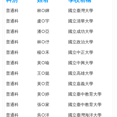
e
際
普通科
林○鏵
國立臺灣大學
葳
r
格。
普通科
盧○宇
國立清華大學
培
e
養
普通科
潘○亞
國立成功大學
具
普通科
林○伃
國立政治大學
國
際
普通科
楊○禾
國立中正大學
移
動
普通科
黃○喻
國立中興大學
力
普通科
王○懿
國立高雄大學
的
世
普通科
黃○霓
國立嘉義大學
界
公
普通科
黃○婷
國立臺中教育大學
民。
普通科
張○家
國立臺中教育大學
WAGOR
TODAY
普通科
吳○洋
國立臺灣海洋大學