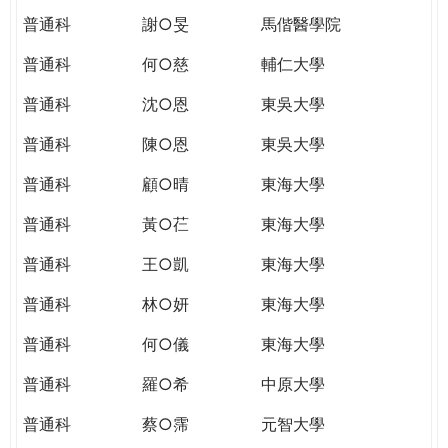
普通科
謝○旻
馬偕醫學院
普通科
何○慈
輔仁大學
普通科
沈○恩
東吳大學
普通科
陳○恩
東吳大學
普通科
顧○晴
東海大學
普通科
黃○芢
東海大學
普通科
王○凱
東海大學
普通科
林○妍
東海大學
普通科
何○儀
東海大學
普通科
羅○希
中原大學
普通科
蔡○霈
元智大學