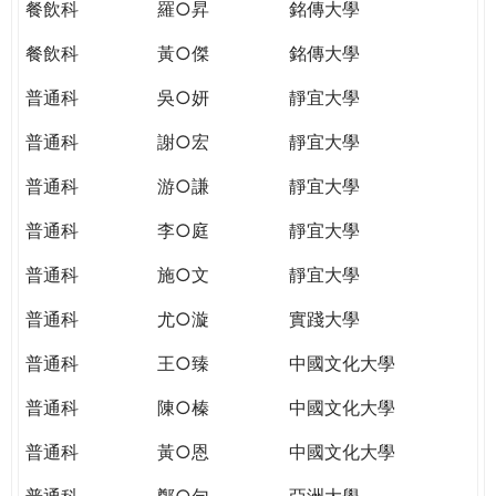
餐飲科
羅○昇
銘傳大學
餐飲科
黃○傑
銘傳大學
普通科
吳○妍
靜宜大學
普通科
謝○宏
靜宜大學
普通科
游○謙
靜宜大學
普通科
李○庭
靜宜大學
普通科
施○文
靜宜大學
普通科
尤○漩
實踐大學
普通科
王○臻
中國文化大學
普通科
陳○榛
中國文化大學
普通科
黃○恩
中國文化大學
普通科
鄭○勻
亞洲大學