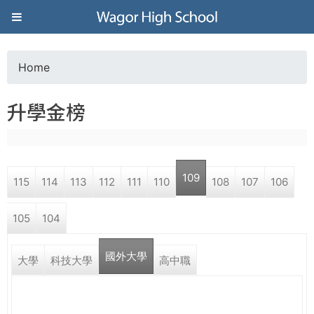
Jump to navigation
葳
格
Home
Y
高
升學金榜
o
級
u
中
109
115
114
113
112
111
110
108
107
106
a
學
105
104
r
葳
國外大學
e
大學
科技大學
高中職
格
國
h
際．
國