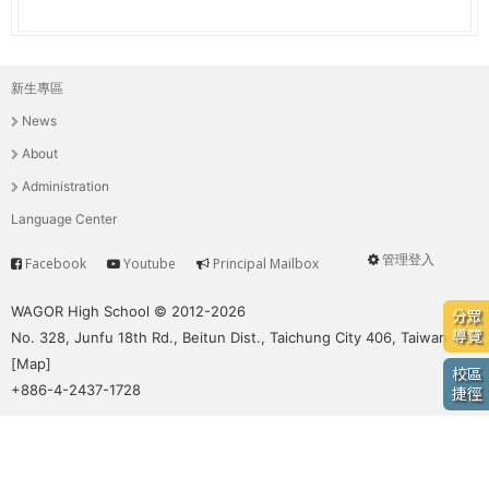
e
際
葳
r
格。
新生專區
主
培
e
News
養
選
具
About
國
單
Administration
際
Language Center
移
動
管理登入
Facebook
Youtube
Principal Mailbox
Service
User
力
的
menu
WAGOR High School © 2012-2026
分眾
世
導覽
No. 328, Junfu 18th Rd., Beitun Dist., Taichung City 406, Taiwan
界
[
Map
]
校區
公
+886-4-2437-1728
捷徑
民。
WAGOR
TODAY