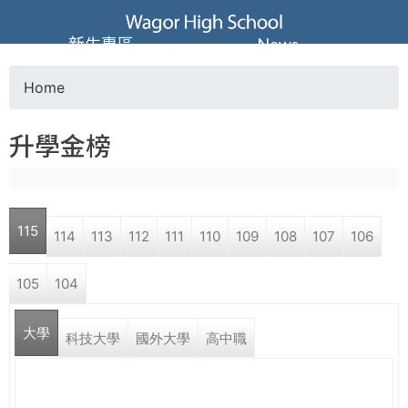
Jump to navigation
葳
新生專區
News
格
Home
Y
高
升學金榜
o
級
u
中
115
114
113
112
111
110
109
108
107
106
a
學
105
104
r
葳
大學
e
科技大學
國外大學
高中職
格
國
h
際．
國