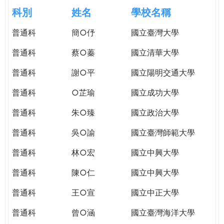
e
際
科別
姓名
學校名稱
葳
r
普通科
簡○伃
國立臺灣大學
格。
培
普通科
蔡○蓁
國立清華大學
e
養
具
普通科
謝○平
國立陽明交通大學
國
普通科
○芷瑜
國立成功大學
際
移
普通科
朱○臻
國立政治大學
動
力
普通科
吳○諭
國立臺灣師範大學
的
普通科
林○宏
國立中興大學
世
界
普通科
陳○仁
國立中興大學
公
民。
普通科
王○宣
國立中正大學
WAGOR
普通科
曾○涵
國立臺灣海洋大學
TODAY