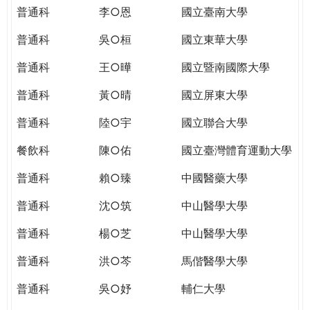
THE
普通科
李○恩
國立臺南大學
WORLD
TOMORROW
普通科
吳○桓
國立東華大學
PUTTING
普通科
王○曄
國立暨南國際大學
YOU
ON
普通科
黃○晴
國立屏東大學
THE
PATH
普通科
陸○宇
國立聯合大學
TO
餐飲科
陳○佑
國立臺灣體育運動大學
GLOBAL
CITIZENSHIP
普通科
賴○臻
中國醫藥大學
普通科
沈○筑
中山醫學大學
普通科
楊○芝
中山醫學大學
普通科
洪○芩
馬偕醫學大學
普通科
吳○妤
輔仁大學