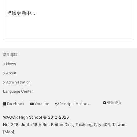
陸續更新中...
新生專區
主
News
選
About
單
Administration
Language Center
管理登入
Facebook
Youtube
Principal Mailbox
Service
User
menu
WAGOR High School © 2012-2026
No. 328, Junfu 18th Rd., Beitun Dist., Taichung City 406, Taiwan
[
Map
]