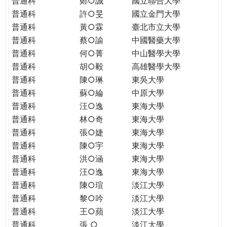
普通科
鄭○誠
國立聯合大學
THE
普通科
許○旻
國立金門大學
WORLD
TOMORROW
普通科
黃○霖
臺北市立大學
PUTTING
普通科
蔡○諭
中國醫藥大學
YOU
普通科
何○菁
中山醫學大學
ON
普通科
胡○毅
高雄醫學大學
THE
普通科
陳○琳
東吳大學
PATH
普通科
蘇○綸
中原大學
TO
普通科
汪○逸
東海大學
GLOBAL
普通科
林○奇
東海大學
CITIZENSHIP
普通科
張○婕
東海大學
普通科
陳○宇
東海大學
普通科
洪○涵
東海大學
普通科
汪○逸
東海大學
普通科
陳○瑄
淡江大學
普通科
黎○吟
淡江大學
普通科
王○蘋
淡江大學
普通科
張 ○
淡江大學