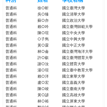
e
際
普通科
徐○昕
國立臺灣大學
葳
普通科
吳○臻
國立清華大學
r
格。
普通科
蘇○亦
國立政治大學
培
普通科
賴○吟
國立臺灣師範大學
e
養
普通科
陳○瑄
國立中央大學
具
普通科
○子雋
國立中興大學
國
際
普通科
黃○霖
國立中正大學
移
普通科
林○侖
國立臺灣海洋大學
動
普通科
許○叡
國立臺灣體育大學
力
普通科
謝○汝
國立體育大學
的
普通科
湯○瑄
國立臺中教育大學
世
普通科
賴○洋
國立東華大學
界
普通科
盧○宏
國立嘉義大學
公
普通科
陳○竣
國立臺南大學
民。
普通科
黃○諺
國立高雄大學
WAGOR
普通科
林○裕
國立屏東大學
TODAY