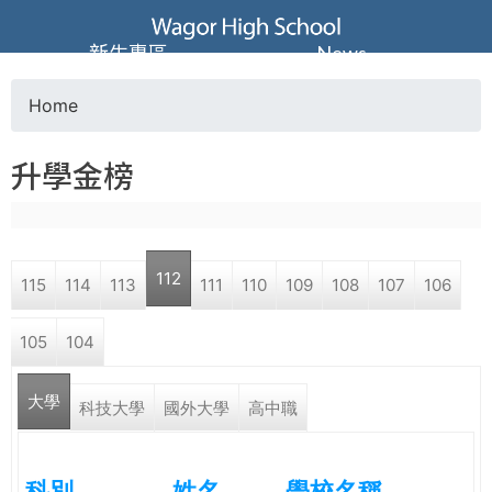
Jump to navigation
葳
新生專區
News
格
Home
Y
高
升學金榜
o
級
u
中
112
115
114
113
111
110
109
108
107
106
a
學
105
104
r
葳
大學
e
科技大學
國外大學
高中職
格
國
h
際．
科別
姓名
學校名稱
國