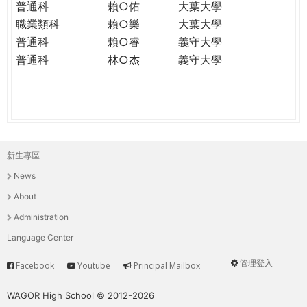
普通科
賴○佑
大葉大學
職業類科
賴○樂
大葉大學
普通科
賴○睿
義守大學
普通科
林○杰
義守大學
新生專區
主
News
選
About
單
Administration
Language Center
管理登入
Facebook
Youtube
Principal Mailbox
Service
User
menu
WAGOR High School © 2012-2026