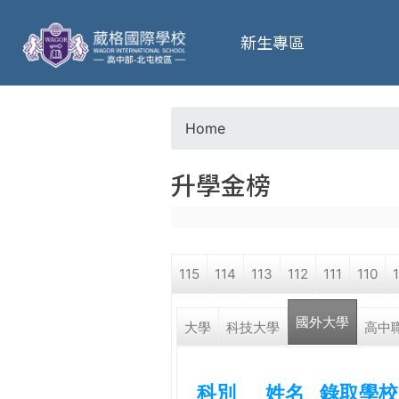
葳
新生專區
格
高
Home
Y
級
升學金榜
o
中
u
學
115
114
113
112
111
110
a
葳
國外大學
r
大學
科技大學
高中
格
國
e
際．
科別
姓名
錄取學校
國