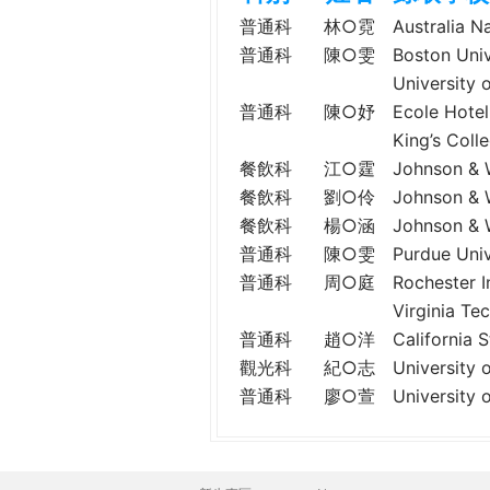
h
際
普通科
林○霓
Australia 
葳
普通科
陳○雯
Boston Un
e
格。
Universi
培
普通科
陳○妤
Ecole Ho
r
養
King’s Co
具
餐飲科
江○霆
Johnson &
e
國
餐飲科
劉○伶
Johnson &
際
餐飲科
楊○涵
Johnson &
移
普通科
陳○雯
Purdue Un
動
普通科
周○庭
Rochester
力
Virginia
的
世
普通科
趙○洋
Californi
界
觀光科
紀○志
University
公
普通科
廖○萱
Universit
民。
WAGOR
TODAY