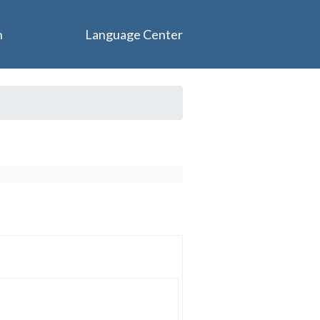
n
Language Center