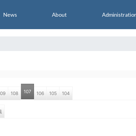
Jump to navigation
News
About
Administratio
107
109
108
106
105
104
職