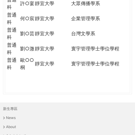
許○宴
靜宜大學
大眾傳播學系
科
普通
何○宸
靜宜大學
企業管理學系
科
普通
劉○芸
靜宜大學
台灣文學系
科
普通
劉○溦
靜宜大學
寰宇管理學士學位學程
科
普通
歐○○
靜宜大學
寰宇管理學士學位學程
科
桐
新生專區
主
News
選
About