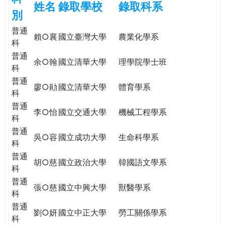
姓名
錄取學校
錄取科系
e
際
別
葳
普通
r
格。
賴○襄
國立臺灣大學
農業化學系
科
培
普通
e
養
余○翰
國立清華大學
理學院學士班
科
具
普通
國
廖○勛
國立清華大學
體育學系
科
際
普通
移
李○怡
國立交通大學
機械工程學系
科
動
力
普通
吳○容
國立成功大學
生命科學系
的
科
世
普通
胡○慈
國立政治大學
韓國語文學系
界
科
公
普通
張○慈
國立中興大學
獸醫學系
民。
科
WAGOR
普通
劉○妍
國立中正大學
勞工關係學系
TODAY
科