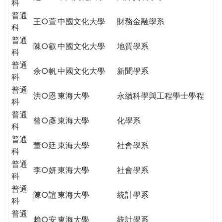
科
普通
王○萱
中國文化大學
財務金融學系
科
普通
陳○叡
中國文化大學
地質學系
科
普通
余○帆
中國文化大學
新聞學系
科
普通
洪○恩
東海大學
永續科學與工程學士學程
科
普通
曾○彥
東海大學
化學系
科
普通
董○廷
東海大學
社會學系
科
普通
李○妍
東海大學
社會學系
科
普通
陳○諠
東海大學
統計學系
科
普通
賴○安
東海大學
統計學系