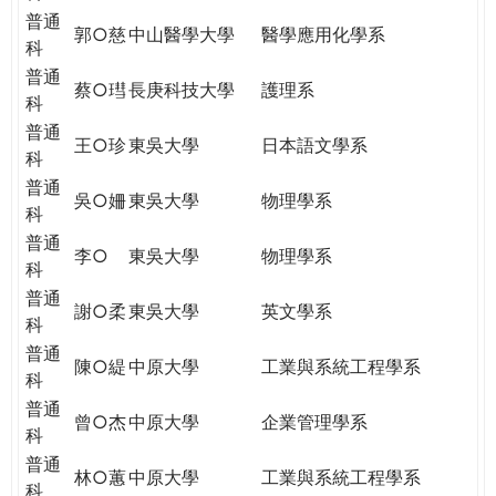
普通
郭○慈
中山醫學大學
醫學應用化學系
科
普通
蔡○㻰
長庚科技大學
護理系
科
普通
王○珍
東吳大學
日本語文學系
科
普通
吳○姍
東吳大學
物理學系
科
普通
李○
東吳大學
物理學系
科
普通
謝○柔
東吳大學
英文學系
科
普通
陳○緹
中原大學
工業與系統工程學系
科
普通
曾○杰
中原大學
企業管理學系
科
普通
林○蕙
中原大學
工業與系統工程學系
科