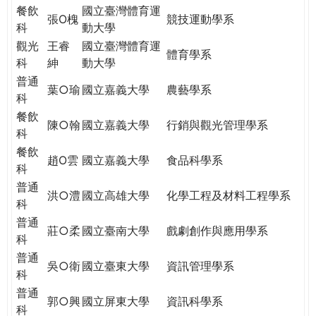
餐飲
國立臺灣體育運
張O槐
競技運動學系
科
動大學
觀光
王睿
國立臺灣體育運
體育學系
科
紳
動大學
普通
葉○瑜
國立嘉義大學
農藝學系
科
餐飲
陳○翰
國立嘉義大學
行銷與觀光管理學系
科
餐飲
趙O雲
國立嘉義大學
食品科學系
科
普通
洪○澧
國立高雄大學
化學工程及材料工程學系
科
普通
莊○柔
國立臺南大學
戲劇創作與應用學系
科
普通
吳○衛
國立臺東大學
資訊管理學系
科
普通
郭○興
國立屏東大學
資訊科學系
科