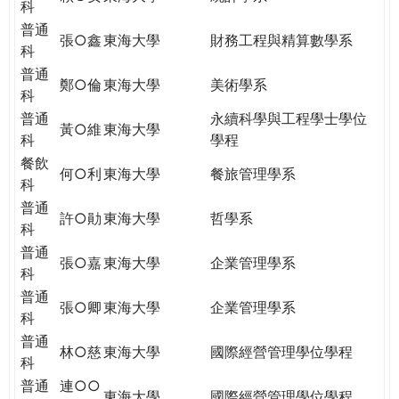
科
普通
張○鑫
東海大學
財務工程與精算數學系
科
普通
鄭○倫
東海大學
美術學系
科
普通
永續科學與工程學士學位
黃○維
東海大學
科
學程
餐飲
何○利
東海大學
餐旅管理學系
科
普通
許○勛
東海大學
哲學系
科
普通
張○嘉
東海大學
企業管理學系
科
普通
張○卿
東海大學
企業管理學系
科
普通
林○慈
東海大學
國際經營管理學位學程
科
普通
連○○
東海大學
國際經營管理學位學程