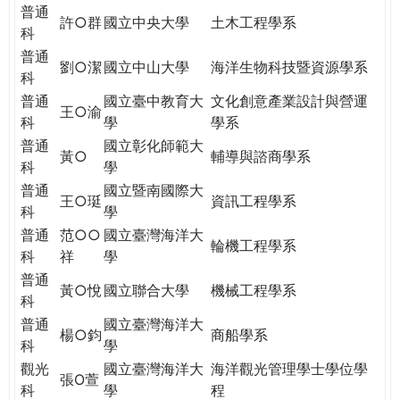
THE
普通
許○群
國立中央大學
土木工程學系
WORLD
科
TOMORROW
普通
劉○潔
國立中山大學
海洋生物科技暨資源學系
PUTTING
科
YOU
普通
國立臺中教育大
文化創意產業設計與營運
ON
王○渝
科
學
學系
THE
普通
國立彰化師範大
PATH
黃○
輔導與諮商學系
科
學
TO
普通
國立暨南國際大
GLOBAL
王○珽
資訊工程學系
科
學
CITIZENSHIP
普通
范○○
國立臺灣海洋大
輪機工程學系
科
祥
學
普通
黃○悅
國立聯合大學
機械工程學系
科
普通
國立臺灣海洋大
楊○鈞
商船學系
科
學
觀光
國立臺灣海洋大
海洋觀光管理學士學位學
張O萱
科
學
程