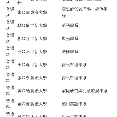
科
任
普通
國際經營管理學士學位學
朱○瑋
東海大學
科
程
普通
林○儀
世新大學
英語學系
科
普通
郭○歆
世新大學
觀光學系
科
普通
簡○丞
世新大學
法律學系
科
普通
王○蓉
世新大學
資訊管理學系
科
普通
張○嘉
實踐大學
資訊管理學系
科
普通
黃○涵
實踐大學
家庭研究與兒童發展學系
科
普通
董○萱
實踐大學
應用英語學系
科
普通
吳○妍
大同大學
生物工程學系