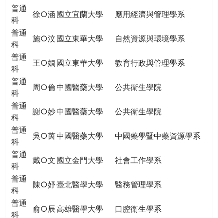
普通
徐○涵
國立宜蘭大學
應用經濟與管理學系
科
普通
施○汶
國立東華大學
自然資源與環境學系
科
普通
王○嫺
國立東華大學
教育行政與管理學系
科
普通
周○倫
中國醫藥大學
公共衛生學院
科
普通
謝○妙
中國醫藥大學
公共衛生學院
科
普通
吳○茵
中國醫藥大學
中國藥學暨中藥資源學系
科
普通
戴○文
國立金門大學
社會工作學系
科
普通
陳○妤
臺北醫學大學
醫務管理學系
科
普通
俞○辰
高雄醫學大學
口腔衛生學系
科