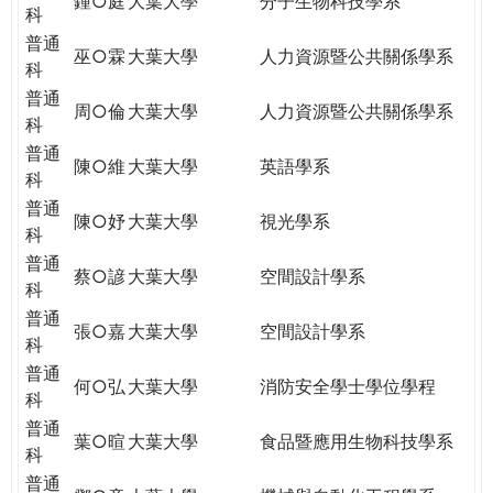
鍾○庭
大葉大學
分子生物科技學系
科
普通
巫○霖
大葉大學
人力資源暨公共關係學系
科
普通
周○倫
大葉大學
人力資源暨公共關係學系
科
普通
陳○維
大葉大學
英語學系
科
普通
陳○妤
大葉大學
視光學系
科
普通
蔡○諺
大葉大學
空間設計學系
科
普通
張○嘉
大葉大學
空間設計學系
科
普通
何○弘
大葉大學
消防安全學士學位學程
科
普通
葉○暄
大葉大學
食品暨應用生物科技學系
科
普通