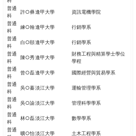
科
普通
許○彝
逢甲大學
資訊電機學院
科
普通
練○翰
逢甲大學
行銷學系
科
普通
白○頤
逢甲大學
行銷學系
科
普通
財務工程與精算學士學位
陳○秀
逢甲大學
科
學程
普通
曾○磊
逢甲大學
國際經營與貿易學系
科
普通
吳○蓁
淡江大學
運輸管理學系
科
普通
吳○諭
淡江大學
管理科學學系
科
普通
林○磊
淡江大學
數學學系
科
普通
曠○怡
淡江大學
土木工程學系