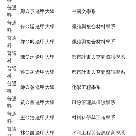
普通
鄭○予
逢甲大學
中國文學系
科
普通
何○廷
逢甲大學
纖維與複合材料學系
科
普通
郭○興
逢甲大學
纖維與複合材料學系
科
普通
陳○沅
逢甲大學
都市計畫與空間資訊學系
科
普通
蔡○菡
逢甲大學
都市計畫與空間資訊學系
科
普通
陳○瀚
逢甲大學
化學工程學系
科
普通
黃○呈
逢甲大學
風險管理與保險學系
科
普通
王○皓
逢甲大學
材料科學與工程學系
科
普通
林○鑫
逢甲大學
水利工程與資源保育學系