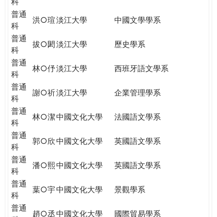
科
普通
洪○瑄
淡江大學
中國文學學系
科
普通
拔○閎
淡江大學
歷史學系
科
普通
林○伃
淡江大學
西班牙語文學系
科
普通
謝○祈
淡江大學
企業管理學系
科
普通
林○潔
中國文化大學
法國語文學系
科
普通
郭○欣
中國文化大學
英國語文學系
科
普通
潘○熙
中國文化大學
英國語文學系
科
普通
葉○宇
中國文化大學
景觀學系
科
普通
趙○丞
中國文化大學
國際貿易學系