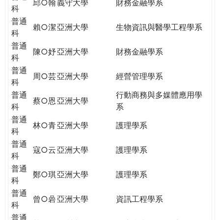
邱○翰
義守大學
財務金融學系
科
普通
賴○潔
亞洲大學
生物資訊與醫學工程學系
科
普通
陳○妤
亞洲大學
財務金融學系
科
普通
周○芸
亞洲大學
經營管理學系
科
普通
行動商務與多媒體應用學
蔡○恩
亞洲大學
科
系
普通
林○青
亞洲大學
護理學系
科
普通
寇○云
亞洲大學
護理學系
科
普通
鄭○琪
亞洲大學
護理學系
科
普通
曾○碞
亞洲大學
資訊工程學系
科
普通