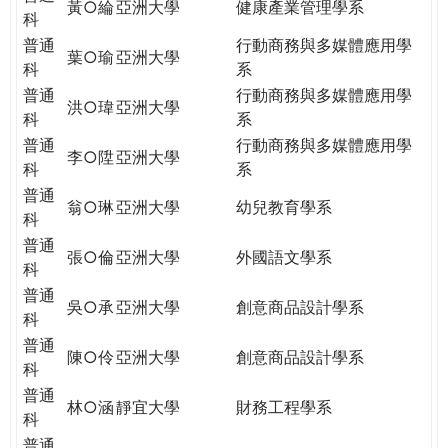
黃○綸
亞洲大學
健康產業管理學系
科
普通
行動商務與多媒體應用學
葉○瑜
亞洲大學
科
系
普通
行動商務與多媒體應用學
洪○瑋
亞洲大學
科
系
普通
行動商務與多媒體應用學
李○陞
亞洲大學
科
系
普通
翁○琳
亞洲大學
幼兒教育學系
科
普通
張○倫
亞洲大學
外國語文學系
科
普通
吳○承
亞洲大學
創意商品設計學系
科
普通
陳○伶
亞洲大學
創意商品設計學系
科
普通
林○涵
靜宜大學
財務工程學系
科
普通