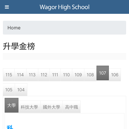
Jump to navigation
葳
格
Home
Y
高
升學金榜
o
級
u
中
107
115
114
113
112
111
110
109
108
106
a
學
105
104
r
葳
大學
e
科技大學
國外大學
高中職
格
國
h
際．
科
國