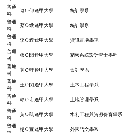
普通
連○仰
逢甲大學
統計學系
科
普通
蔡○緻
逢甲大學
統計學系
科
普通
李○程
逢甲大學
資訊電機學院
科
普通
張○閎
逢甲大學
精密系統設計學士學程
科
普通
黃○軒
逢甲大學
會計學系
科
普通
王○閔
逢甲大學
土木工程學系
科
普通
賴○珩
逢甲大學
土地管理學系
科
普通
黃○凱
逢甲大學
水利工程與資源保育學系
科
普通
楊○宣
逢甲大學
外國語文學系
科