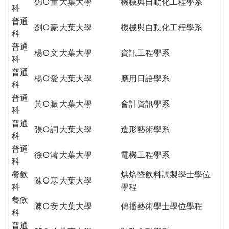
鄧○童
大葉大學
機械與自動化工程學系
科
普通
劉○豪
大葉大學
機械與自動化工程學系
科
普通
楊○文
大葉大學
資訊工程學系
科
普通
楊○愛
大葉大學
應用日語學系
科
普通
黃○賑
大葉大學
會計資訊學系
科
普通
張○詞
大葉大學
造形藝術學系
科
普通
徐○濬
大葉大學
電機工程學系
科
餐飲
烘焙暨飲料調製學士學位
陳○寒
大葉大學
科
學程
餐飲
陳○安
大葉大學
傳播藝術學士學位學程
科
普通