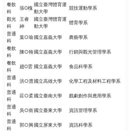
餐飲
國立臺灣體育運
張O槐
競技運動學系
科
動大學
觀光
王睿
國立臺灣體育運
體育學系
科
紳
動大學
普通
葉○瑜
國立嘉義大學
農藝學系
科
餐飲
陳○翰
國立嘉義大學
行銷與觀光管理學系
科
餐飲
趙O雲
國立嘉義大學
食品科學系
科
普通
洪○澧
國立高雄大學
化學工程及材料工程學系
科
普通
莊○柔
國立臺南大學
戲劇創作與應用學系
科
普通
吳○衛
國立臺東大學
資訊管理學系
科
普通
郭○興
國立屏東大學
資訊科學系
科