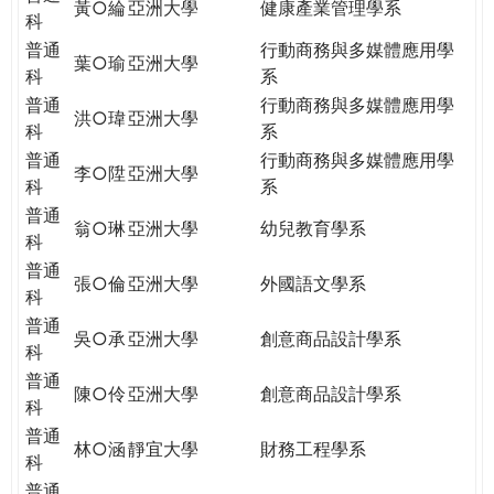
黃○綸
亞洲大學
健康產業管理學系
科
普通
行動商務與多媒體應用學
葉○瑜
亞洲大學
科
系
普通
行動商務與多媒體應用學
洪○瑋
亞洲大學
科
系
普通
行動商務與多媒體應用學
李○陞
亞洲大學
科
系
普通
翁○琳
亞洲大學
幼兒教育學系
科
普通
張○倫
亞洲大學
外國語文學系
科
普通
吳○承
亞洲大學
創意商品設計學系
科
普通
陳○伶
亞洲大學
創意商品設計學系
科
普通
林○涵
靜宜大學
財務工程學系
科
普通