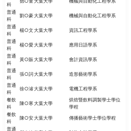
鄧○童
大葉大學
機械與自動化工程學系
科
普通
劉○豪
大葉大學
機械與自動化工程學系
科
普通
楊○文
大葉大學
資訊工程學系
科
普通
楊○愛
大葉大學
應用日語學系
科
普通
黃○賑
大葉大學
會計資訊學系
科
普通
張○詞
大葉大學
造形藝術學系
科
普通
徐○濬
大葉大學
電機工程學系
科
餐飲
烘焙暨飲料調製學士學位
陳○寒
大葉大學
科
學程
餐飲
陳○安
大葉大學
傳播藝術學士學位學程
科
普通