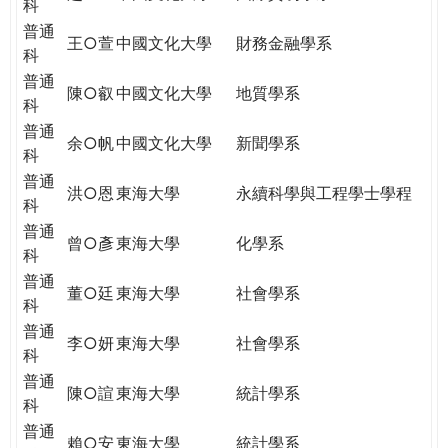
科
普通
王○萱
中國文化大學
財務金融學系
科
普通
陳○叡
中國文化大學
地質學系
科
普通
余○帆
中國文化大學
新聞學系
科
普通
洪○恩
東海大學
永續科學與工程學士學程
科
普通
曾○彥
東海大學
化學系
科
普通
董○廷
東海大學
社會學系
科
普通
李○妍
東海大學
社會學系
科
普通
陳○諠
東海大學
統計學系
科
普通
賴○安
東海大學
統計學系