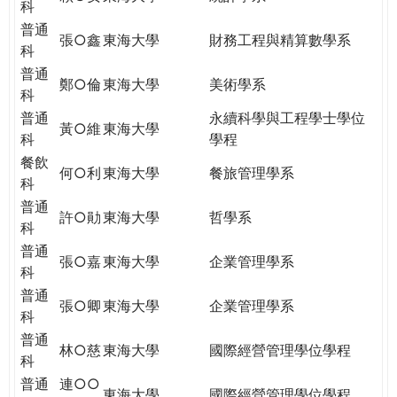
科
普通
張○鑫
東海大學
財務工程與精算數學系
科
普通
鄭○倫
東海大學
美術學系
科
普通
永續科學與工程學士學位
黃○維
東海大學
科
學程
餐飲
何○利
東海大學
餐旅管理學系
科
普通
許○勛
東海大學
哲學系
科
普通
張○嘉
東海大學
企業管理學系
科
普通
張○卿
東海大學
企業管理學系
科
普通
林○慈
東海大學
國際經營管理學位學程
科
普通
連○○
東海大學
國際經營管理學位學程