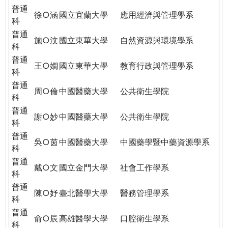
普通
徐○涵
國立宜蘭大學
應用經濟與管理學系
科
普通
施○汶
國立東華大學
自然資源與環境學系
科
普通
王○嫺
國立東華大學
教育行政與管理學系
科
普通
周○倫
中國醫藥大學
公共衛生學院
科
普通
謝○妙
中國醫藥大學
公共衛生學院
科
普通
吳○茵
中國醫藥大學
中國藥學暨中藥資源學系
科
普通
戴○文
國立金門大學
社會工作學系
科
普通
陳○妤
臺北醫學大學
醫務管理學系
科
普通
俞○辰
高雄醫學大學
口腔衛生學系
科