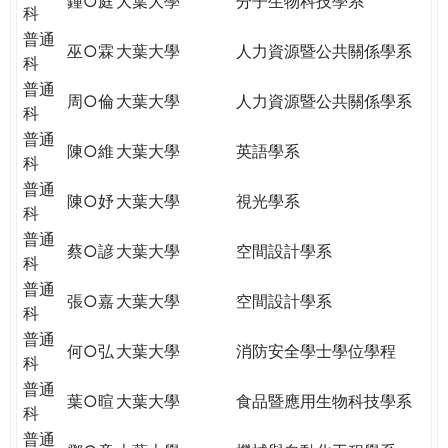
鍾○庭
大葉大學
分子生物科技學系
科
普通
巫○霖
大葉大學
人力資源暨公共關係學系
科
普通
周○倫
大葉大學
人力資源暨公共關係學系
科
普通
陳○維
大葉大學
英語學系
科
普通
陳○妤
大葉大學
視光學系
科
普通
蔡○諺
大葉大學
空間設計學系
科
普通
張○嘉
大葉大學
空間設計學系
科
普通
何○弘
大葉大學
消防安全學士學位學程
科
普通
葉○暄
大葉大學
食品暨應用生物科技學系
科
普通