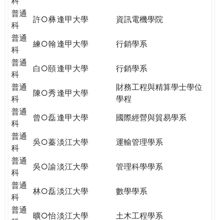
科
普通
許○彝
逢甲大學
資訊電機學院
科
普通
練○翰
逢甲大學
行銷學系
科
普通
白○頤
逢甲大學
行銷學系
科
普通
財務工程與精算學士學位
陳○秀
逢甲大學
科
學程
普通
曾○磊
逢甲大學
國際經營與貿易學系
科
普通
吳○蓁
淡江大學
運輸管理學系
科
普通
吳○諭
淡江大學
管理科學學系
科
普通
林○磊
淡江大學
數學學系
科
普通
曠○怡
淡江大學
土木工程學系