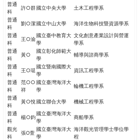
THE
普通
許○群
國立中央大學
土木工程學系
WORLD
科
TOMORROW
普通
劉○潔
國立中山大學
海洋生物科技暨資源學系
PUTTING
科
YOU
普通
國立臺中教育大
文化創意產業設計與營運
ON
王○渝
科
學
學系
THE
普通
國立彰化師範大
PATH
黃○
輔導與諮商學系
科
學
TO
普通
國立暨南國際大
GLOBAL
王○珽
資訊工程學系
科
學
CITIZENSHIP
普通
范○○
國立臺灣海洋大
輪機工程學系
科
祥
學
普通
黃○悅
國立聯合大學
機械工程學系
科
普通
國立臺灣海洋大
楊○鈞
商船學系
科
學
觀光
國立臺灣海洋大
海洋觀光管理學士學位學
張O萱
科
學
程