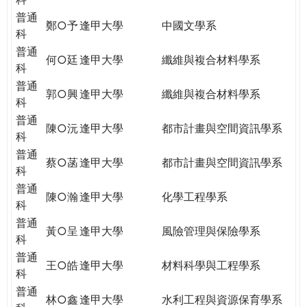
普通
鄭○予
逢甲大學
中國文學系
科
普通
何○廷
逢甲大學
纖維與複合材料學系
科
普通
郭○興
逢甲大學
纖維與複合材料學系
科
普通
陳○沅
逢甲大學
都市計畫與空間資訊學系
科
普通
蔡○菡
逢甲大學
都市計畫與空間資訊學系
科
普通
陳○瀚
逢甲大學
化學工程學系
科
普通
黃○呈
逢甲大學
風險管理與保險學系
科
普通
王○皓
逢甲大學
材料科學與工程學系
科
普通
林○鑫
逢甲大學
水利工程與資源保育學系