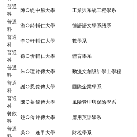
普通
陳○緹
中原大學
工業與系統工程學系
科
普通
游○錡
輔仁大學
德語語文學系語系
科
普通
李○軒
輔仁大學
數學系
科
普通
孫○忻
輔仁大學
體育學系
科
普通
朱○瑄
銘傳大學
動漫文創設計學士學程
科
普通
謝○恩
銘傳大學
國際企業學系
科
普通
陳○蓁
銘傳大學
風險管理與保險學系
科
餐飲
鐘○伶
銘傳大學
應用英語學系
科
普通
吳○
逢甲大學
財稅學系
科