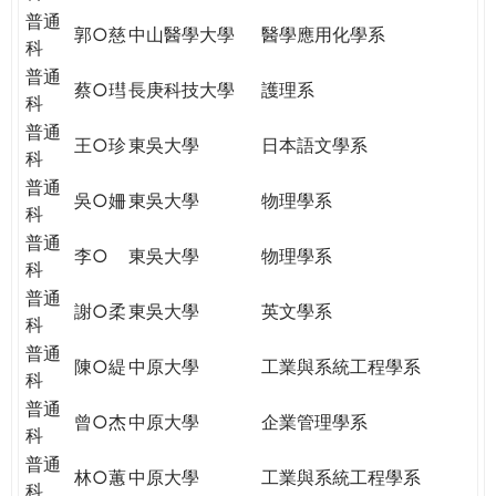
普通
郭○慈
中山醫學大學
醫學應用化學系
科
普通
蔡○㻰
長庚科技大學
護理系
科
普通
王○珍
東吳大學
日本語文學系
科
普通
吳○姍
東吳大學
物理學系
科
普通
李○
東吳大學
物理學系
科
普通
謝○柔
東吳大學
英文學系
科
普通
陳○緹
中原大學
工業與系統工程學系
科
普通
曾○杰
中原大學
企業管理學系
科
普通
林○蕙
中原大學
工業與系統工程學系
科