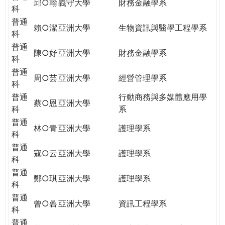
邱○翰
義守大學
財務金融學系
科
普通
賴○潔
亞洲大學
生物資訊與醫學工程學系
科
普通
陳○妤
亞洲大學
財務金融學系
科
普通
周○芸
亞洲大學
經營管理學系
科
普通
行動商務與多媒體應用學
蔡○恩
亞洲大學
科
系
普通
林○青
亞洲大學
護理學系
科
普通
寇○云
亞洲大學
護理學系
科
普通
鄭○琪
亞洲大學
護理學系
科
普通
曾○碞
亞洲大學
資訊工程學系
科
普通