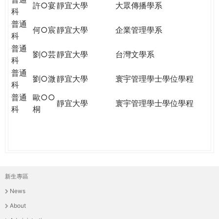
許○宴
靜宜大學
大眾傳播學系
科
普通
何○宸
靜宜大學
企業管理學系
科
普通
劉○芸
靜宜大學
台灣文學系
科
普通
劉○溦
靜宜大學
寰宇管理學士學位學程
科
普通
歐○○
靜宜大學
寰宇管理學士學位學程
科
桐
新生專區
主
News
選
About