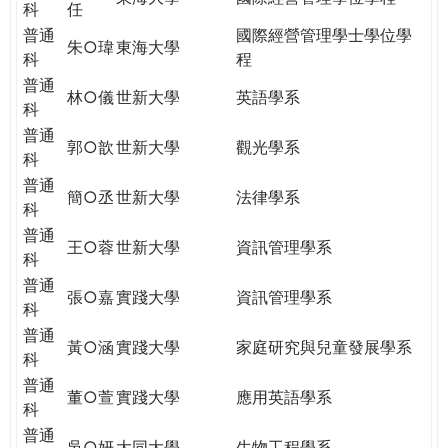
科
任
普通
國際經營管理學士學位學
朱○瑋
東海大學
科
程
普通
林○儀
世新大學
英語學系
科
普通
郭○歆
世新大學
觀光學系
科
普通
簡○丞
世新大學
法律學系
科
普通
王○蓉
世新大學
資訊管理學系
科
普通
張○嘉
實踐大學
資訊管理學系
科
普通
黃○涵
實踐大學
家庭研究與兒童發展學系
科
普通
董○萱
實踐大學
應用英語學系
科
普通
吳○妍
大同大學
生物工程學系