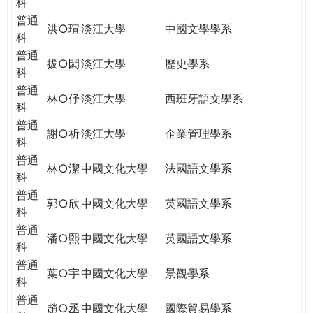
科
普通
洪○瑄
淡江大學
中國文學學系
科
普通
拔○閎
淡江大學
歷史學系
科
普通
林○伃
淡江大學
西班牙語文學系
科
普通
謝○祈
淡江大學
企業管理學系
科
普通
林○潔
中國文化大學
法國語文學系
科
普通
郭○欣
中國文化大學
英國語文學系
科
普通
潘○熙
中國文化大學
英國語文學系
科
普通
葉○宇
中國文化大學
景觀學系
科
普通
趙○丞
中國文化大學
國際貿易學系