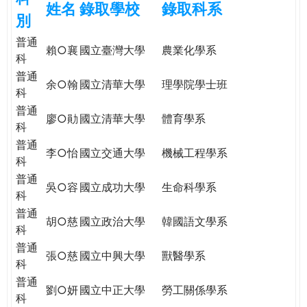
姓名
錄取學校
錄取科系
e
際
別
葳
普通
r
格。
賴○襄
國立臺灣大學
農業化學系
科
培
普通
e
養
余○翰
國立清華大學
理學院學士班
科
具
普通
國
廖○勛
國立清華大學
體育學系
科
際
普通
移
李○怡
國立交通大學
機械工程學系
科
動
力
普通
吳○容
國立成功大學
生命科學系
的
科
世
普通
胡○慈
國立政治大學
韓國語文學系
界
科
公
普通
張○慈
國立中興大學
獸醫學系
民。
科
WAGOR
普通
劉○妍
國立中正大學
勞工關係學系
TODAY
科