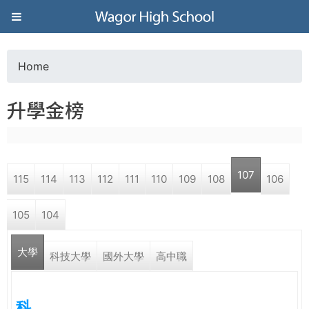
Jump to navigation
葳
格
Home
Y
高
升學金榜
o
級
u
中
107
115
114
113
112
111
110
109
108
106
a
學
105
104
r
葳
大學
e
科技大學
國外大學
高中職
格
國
h
際．
科
國