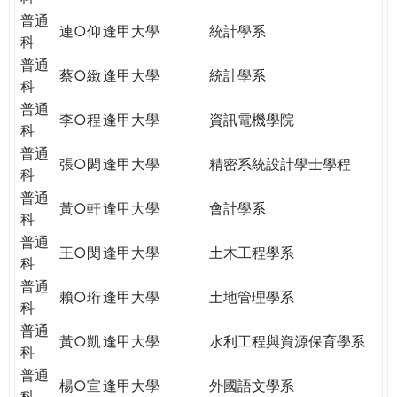
普通
連○仰
逢甲大學
統計學系
科
普通
蔡○緻
逢甲大學
統計學系
科
普通
李○程
逢甲大學
資訊電機學院
科
普通
張○閎
逢甲大學
精密系統設計學士學程
科
普通
黃○軒
逢甲大學
會計學系
科
普通
王○閔
逢甲大學
土木工程學系
科
普通
賴○珩
逢甲大學
土地管理學系
科
普通
黃○凱
逢甲大學
水利工程與資源保育學系
科
普通
楊○宣
逢甲大學
外國語文學系
科