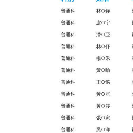
h
際
普通科
林○鏵
葳
e
格。
普通科
盧○宇
培
r
普通科
潘○亞
養
具
普通科
林○伃
e
國
際
普通科
楊○禾
移
普通科
黃○喻
動
力
普通科
王○懿
的
世
普通科
黃○霓
界
普通科
黃○婷
公
民。
普通科
張○家
WAGOR
TODAY
普通科
吳○洋