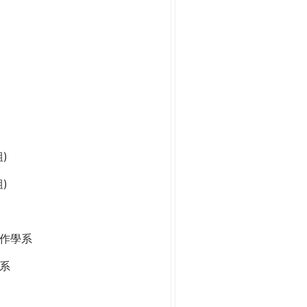
)
)
作學系
系