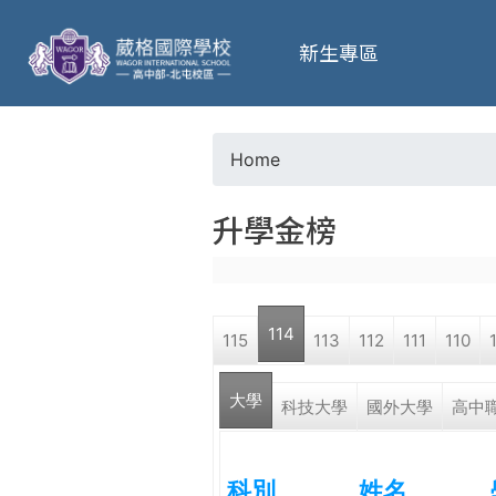
葳
新生專區
格
高
Home
Y
級
升學金榜
o
中
u
學
114
115
113
112
111
110
a
葳
大學
r
科技大學
國外大學
高中
格
國
e
際．
科別
姓名
國