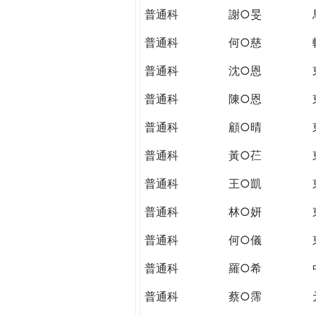
普通科
謝○旻
普通科
何○慈
普通科
沈○恩
普通科
陳○恩
普通科
顧○晴
普通科
黃○芢
普通科
王○凱
普通科
林○妍
普通科
何○儀
普通科
羅○希
普通科
蔡○霈