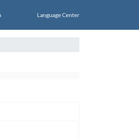
n
Language Center