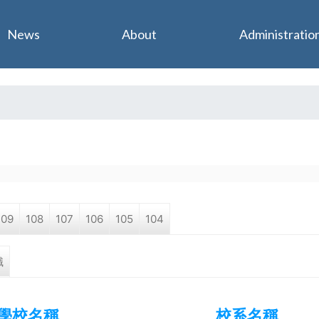
Jump to navigation
News
About
Administratio
109
108
107
106
105
104
職
學校名稱
校系名稱