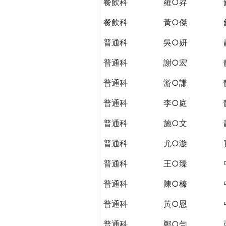
餐飲科
羅○昇
餐飲科
黃○傑
普通科
吳○妍
普通科
謝○宏
普通科
游○謙
普通科
李○庭
普通科
施○文
普通科
尤○漩
普通科
王○臻
普通科
陳○榛
普通科
黃○恩
普通科
鄭○勻