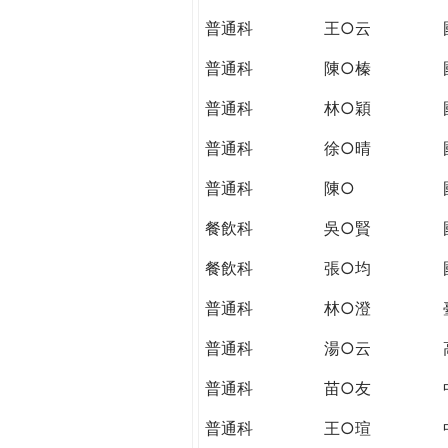
THE
普通科
王○云
WORLD
TOMORROW
普通科
陳○榛
PUTTING
YOU
普通科
林○穎
ON
普通科
徐○晴
THE
PATH
普通科
陳○
TO
GLOBAL
餐飲科
吳○賢
CITIZENSHIP
餐飲科
張○均
普通科
林○澄
普通科
湯○云
普通科
苗○友
普通科
王○瑄