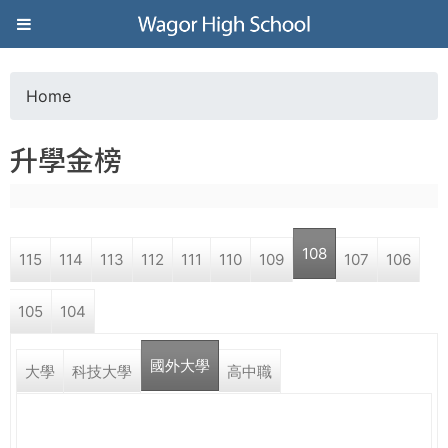
Jump to navigation
葳
格
Home
Y
高
升學金榜
o
級
u
中
108
115
114
113
112
111
110
109
107
106
a
學
105
104
r
葳
國外大學
e
大學
科技大學
高中職
格
國
h
際．
國