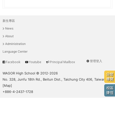
e
際
葳
r
格。
新生專區
主
培
e
News
養
選
具
About
國
單
Administration
際
Language Center
移
動
管理登入
Facebook
Youtube
Principal Mailbox
Service
User
力
的
menu
WAGOR High School © 2012-2026
分眾
世
導覽
No. 328, Junfu 18th Rd., Beitun Dist., Taichung City 406, Taiwan
界
[
Map
]
校區
公
+886-4-2437-1728
捷徑
民。
WAGOR
TODAY