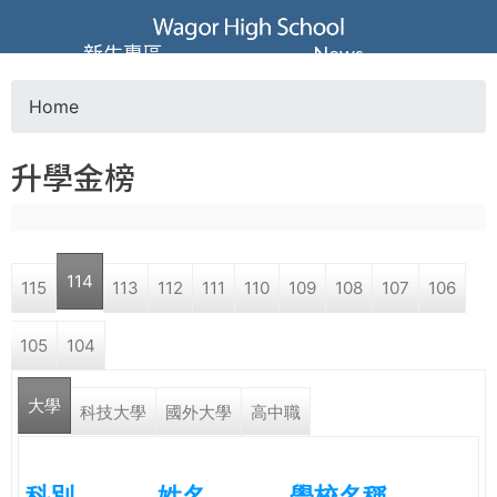
Jump to navigation
葳
新生專區
News
格
Home
Y
高
升學金榜
o
級
u
中
114
115
113
112
111
110
109
108
107
106
a
學
105
104
r
葳
大學
e
科技大學
國外大學
高中職
格
國
h
際．
科別
姓名
學校名稱
國