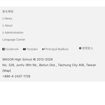
新生專區
主
News
選
About
單
Administration
Language Center
管理登入
Facebook
Youtube
Principal Mailbox
Service
User
menu
WAGOR High School © 2012-2026
No. 328, Junfu 18th Rd., Beitun Dist., Taichung City 406, Taiwan
[
Map
]
+886-4-2437-1728