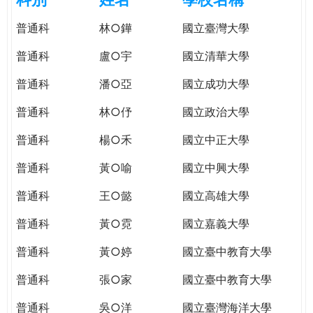
e
際
普通科
林○鏵
國立臺灣大學
葳
r
格。
普通科
盧○宇
國立清華大學
培
e
養
普通科
潘○亞
國立成功大學
具
普通科
林○伃
國立政治大學
國
際
普通科
楊○禾
國立中正大學
移
動
普通科
黃○喻
國立中興大學
力
普通科
王○懿
國立高雄大學
的
世
普通科
黃○霓
國立嘉義大學
界
公
普通科
黃○婷
國立臺中教育大學
民。
普通科
張○家
國立臺中教育大學
WAGOR
TODAY
普通科
吳○洋
國立臺灣海洋大學