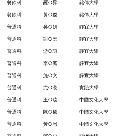
餐飲科
羅○昇
銘傳大學
餐飲科
黃○傑
銘傳大學
普通科
吳○妍
靜宜大學
普通科
謝○宏
靜宜大學
普通科
游○謙
靜宜大學
普通科
李○庭
靜宜大學
普通科
施○文
靜宜大學
普通科
尤○漩
實踐大學
普通科
王○臻
中國文化大學
普通科
陳○榛
中國文化大學
普通科
黃○恩
中國文化大學
普通科
鄭○勻
亞洲大學