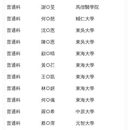
普通科
謝○旻
馬偕醫學院
普通科
何○慈
輔仁大學
普通科
沈○恩
東吳大學
普通科
陳○恩
東吳大學
普通科
顧○晴
東海大學
普通科
黃○芢
東海大學
普通科
王○凱
東海大學
普通科
林○妍
東海大學
普通科
何○儀
東海大學
普通科
羅○希
中原大學
普通科
蔡○霈
元智大學