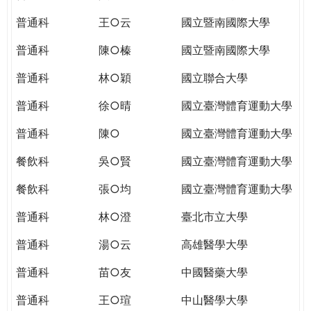
THE
WORLD
普通科
王○云
國立暨南國際大學
TOMORROW
普通科
陳○榛
國立暨南國際大學
PUTTING
YOU
普通科
林○穎
國立聯合大學
ON
THE
普通科
徐○晴
國立臺灣體育運動大學
PATH
普通科
陳○
國立臺灣體育運動大學
TO
GLOBAL
餐飲科
吳○賢
國立臺灣體育運動大學
CITIZENSHIP
餐飲科
張○均
國立臺灣體育運動大學
普通科
林○澄
臺北市立大學
普通科
湯○云
高雄醫學大學
普通科
苗○友
中國醫藥大學
普通科
王○瑄
中山醫學大學