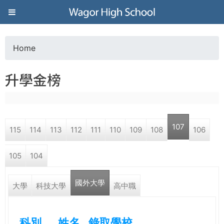
Jump to navigation
葳
格
Home
Y
高
升學金榜
o
級
u
中
107
115
114
113
112
111
110
109
108
106
a
學
105
104
r
葳
國外大學
e
大學
科技大學
高中職
格
國
h
際．
科別
姓名
錄取學校
國