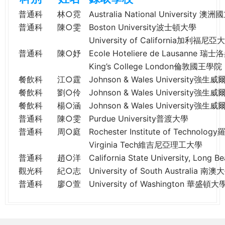
e
際
普通科
林○霓
Australia National University 
葳
普通科
陳○雯
Boston University波士頓大學
r
格。
University of California加利福
培
普通科
陳○妤
Ecole Hoteliere de Lausanne
e
養
King’s College London倫敦國王學院
具
餐飲科
江○霆
Johnson & Wales University強
國
餐飲科
劉○伶
Johnson & Wales University強
際
餐飲科
楊○涵
Johnson & Wales University強
移
普通科
陳○雯
Purdue University普渡大學
動
力
普通科
周○庭
Rochester Institute of Techn
的
Virginia Tech維吉尼亞理工大學
世
普通科
趙○洋
California State University, 
界
觀光科
紀○志
University of South Australia 南澳
公
普通科
廖○萱
University of Washington 華盛頓大
民。
WAGOR
TODAY