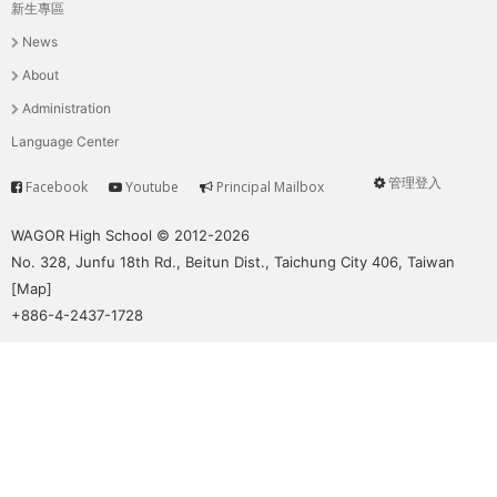
THE
新生專區
主
WORLD
News
TOMORROW
選
About
PUTTING
單
Administration
YOU
ON
Language Center
THE
管理登入
Facebook
Youtube
Principal Mailbox
PATH
Service
User
TO
menu
WAGOR High School © 2012-2026
GLOBAL
No. 328, Junfu 18th Rd., Beitun Dist., Taichung City 406, Taiwan
CITIZENSHIP
[
Map
]
+886-4-2437-1728