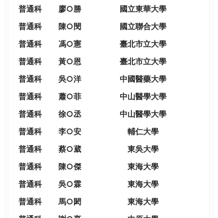
THE
普通科
廖○勝
國立東華大學
WORLD
TOMORROW
普通科
陳○閔
國立聯合大學
PUTTING
普通科
馮○憲
臺北市立大學
YOU
ON
普通科
黃○恩
臺北市立大學
THE
普
通科
吳○洋
中國醫藥大學
PATH
TO
普通科
蕭○菲
中山醫學大學
GLOBAL
普通科
徐○丞
中山醫學大學
CITIZENSHIP
普通科
李○安
輔仁大學
普通科
蔡○葳
東吳大學
普通科
陳○傑
東海大學
普通科
吳○霖
東海大學
普通科
馬○閎
東海大學