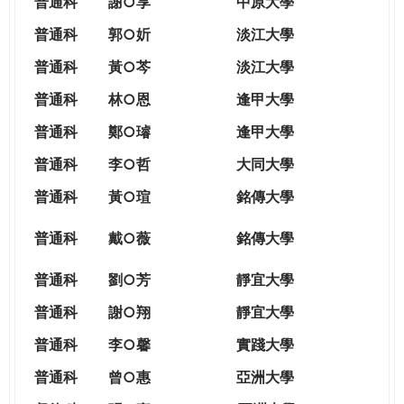
普通科
謝○享
中原大學
普通科
郭○妡
淡江大學
普通科
黃○芩
淡江大學
普通科
林○恩
逢甲大學
普通科
鄭○璿
逢甲大學
普通科
李○哲
大同大學
普通科
黃○瑄
銘傳大學
普通科
戴○薇
銘傳大學
普通科
劉○芳
靜宜大學
普通科
謝○翔
靜宜大學
普通科
李○馨
實踐大學
普通科
曾○惠
亞洲大學