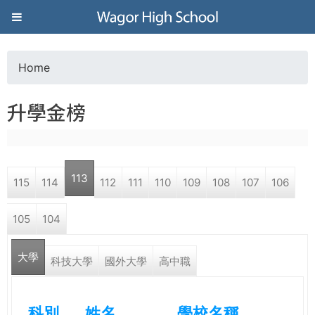
Jump to navigation
葳
格
Home
Y
高
升學金榜
o
級
u
中
113
115
114
112
111
110
109
108
107
106
a
學
105
104
r
葳
大學
e
科技大學
國外大學
高中職
格
國
h
際．
科別
姓名
學校名稱
國