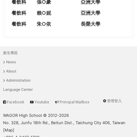
餐飲科
張○豪
亞洲大學
餐飲科
賴○妮
亞洲大學
餐飲科
朱○依
長榮大學
新生專區
主
News
選
About
單
Administration
Language Center
管理登入
Facebook
Youtube
Principal Mailbox
Service
User
menu
WAGOR High School © 2012-2026
No. 328, Junfu 18th Rd., Beitun Dist., Taichung City 406, Taiwan
[
Map
]