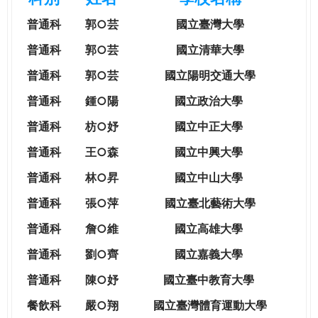
e
際
普通科
郭○芸
國立臺灣大學
葳
r
格。
普通科
郭○芸
國立清華大學
培
普通科
郭○芸
國立陽明交通大學
e
養
具
普通科
鍾○陽
國立政治大學
國
普通科
枋○妤
國立中正大學
際
移
普通科
王○森
國立中興大學
動
普通科
林○昇
國立中山大學
力
的
普通科
張○萍
國立臺北藝術大學
世
普通科
詹○維
國立高雄大學
界
公
普通科
劉○齊
國立嘉義大學
民。
普通科
陳○妤
國立臺中教育大學
WAGOR
TODAY
餐飲科
嚴○翔
國立
臺灣體育運動大學