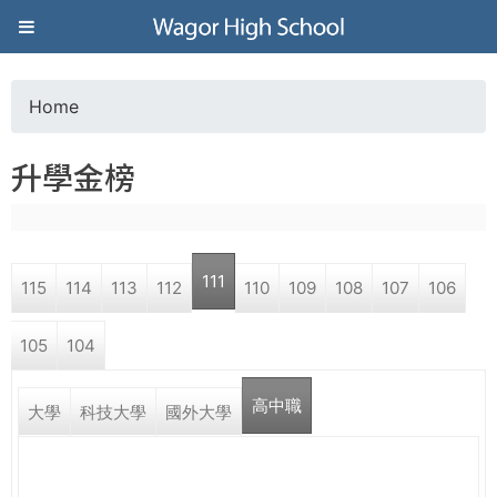
Jump to navigation
葳
格
Home
Y
高
升學金榜
o
級
u
中
111
115
114
113
112
110
109
108
107
106
a
學
105
104
r
葳
高中職
e
大學
科技大學
國外大學
格
國
h
際．
國