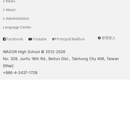
News
選
About
單
Administration
Language Center
管理登入
Facebook
Youtube
Principal Mailbox
Service
User
menu
WAGOR High School © 2012-2026
No. 328, Junfu 18th Rd., Beitun Dist., Taichung City 406, Taiwan
[
Map
]
+886-4-2437-1728