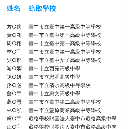
e
際
姓名
錄取學校
葳
r
格。
方○鈞
臺中市立臺中第一高級中等學校
培
e
養
黃○剛
臺中市立臺中第一高級中等學校
具
周○栩
臺中市立臺中第一高級中等學校
國
林○宇
臺中市立臺中第一高級中等學校
際
吳○郁
臺中市立臺中女子高級中等學校
移
動
游○嫻
臺中市立西苑高級中學
力
陳○妍
臺中市立忠明高級中學
的
孫○瀚
臺中市立清水高級中等學校
世
詹○宇
臺中市立惠文高級中學
界
蕭○恩
臺中市立臺中第二高級中等學校
公
民。
林○泓
臺中市立豐原商業高級中等學校
WAGOR
盧○宇
葳格學校財團法人臺中市葳格高級中學
TODAY
江○宇
葳格學校財團法人臺中市葳格高級中學