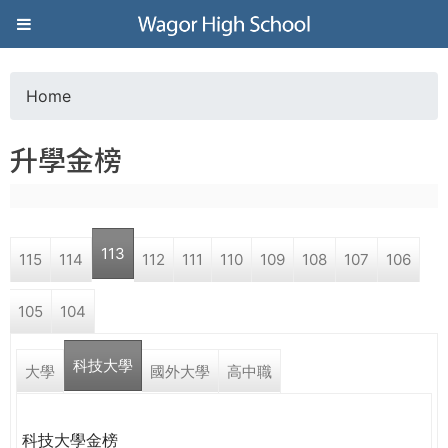
Jump to navigation
葳
格
Home
Y
高
升學金榜
o
級
u
中
113
115
114
112
111
110
109
108
107
106
a
學
105
104
r
葳
科技大學
e
大學
國外大學
高中職
格
國
h
際．
科技大學金榜
國