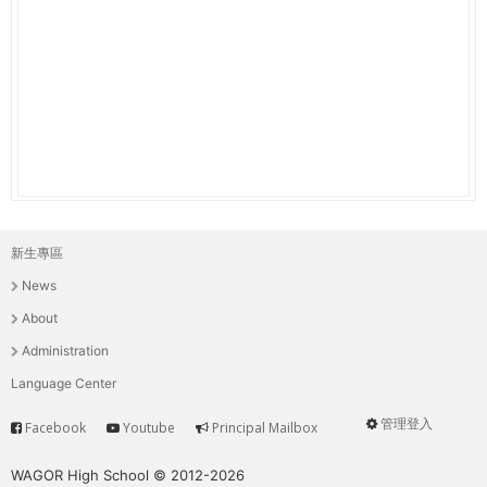
THE
WORLD
TOMORROW
PUTTING
YOU
ON
THE
PATH
TO
GLOBAL
新生專區
主
CITIZENSHIP
News
選
About
單
Administration
Language Center
管理登入
Facebook
Youtube
Principal Mailbox
Service
User
menu
WAGOR High School © 2012-2026