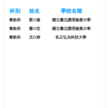
e
際
科別
姓名
學校名稱
葳
r
格。
餐飲科
蔡○璇
國立臺北護理健康大學
培
e
養
餐飲科
蕭○玟
國立臺北護理健康大學
具
餐飲科
尤○婷
私立弘光科技大學
國
際
移
動
力
的
世
界
公
民。
WAGOR
TODAY