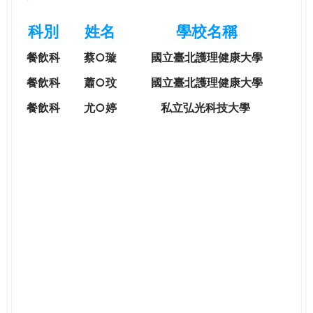
e
際
科別
姓名
學校名稱
葳
r
格。
餐飲科
蔡○璇
國立臺北護理健康大學
培
e
養
餐飲科
蕭○玟
國立臺北護理健康大學
具
餐飲科
尤○婷
私立弘光科技大學
國
際
移
動
力
的
世
界
公
民。
WAGOR
TODAY