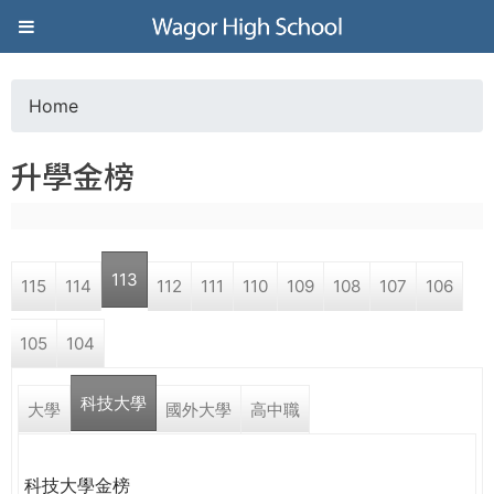
Jump to navigation
葳
格
Home
Y
高
升學金榜
o
級
u
中
113
115
114
112
111
110
109
108
107
106
a
學
105
104
r
葳
科技大學
e
大學
國外大學
高中職
格
國
h
際．
科技大學金榜
國