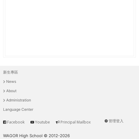
THE
WORLD
TOMORROW
PUTTING
YOU
ON
THE
PATH
TO
GLOBAL
新生專區
主
CITIZENSHIP
News
選
About
單
Administration
Language Center
管理登入
Facebook
Youtube
Principal Mailbox
Service
User
menu
WAGOR High School © 2012-2026