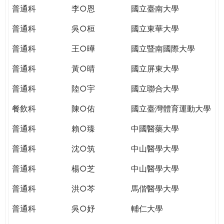
THE
普通科
李○恩
國立臺南大學
WORLD
TOMORROW
普通科
吳○桓
國立東華大學
PUTTING
普通科
王○曄
國立暨南國際大學
YOU
ON
普通科
黃○晴
國立屏東大學
THE
PATH
普通科
陸○宇
國立聯合大學
TO
餐飲科
陳○佑
國立臺灣體育運動大學
GLOBAL
CITIZENSHIP
普通科
賴○臻
中國醫藥大學
普通科
沈○筑
中山醫學大學
普通科
楊○芝
中山醫學大學
普通科
洪○芩
馬偕醫學大學
普通科
吳○妤
輔仁大學