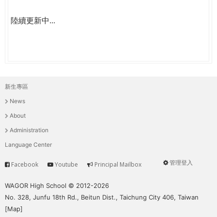
陸續更新中...
新生專區
主
News
選
About
單
Administration
Language Center
管理登入
Facebook
Youtube
Principal Mailbox
Service
User
menu
WAGOR High School © 2012-2026
No. 328, Junfu 18th Rd., Beitun Dist., Taichung City 406, Taiwan
[
Map
]