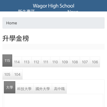
Jump to navigation
葳
新生專區
News
格
Home
Y
高
升學金榜
o
級
u
中
115
114
113
112
111
110
109
108
107
106
a
學
105
104
r
葳
大學
e
科技大學
國外大學
高中職
格
國
h
際．
國