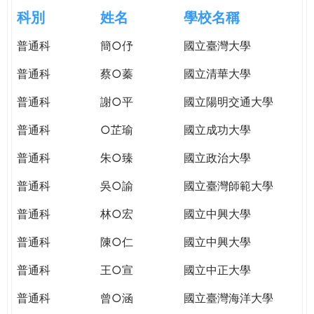
e
際
科別
姓名
學校名稱
葳
r
普通科
簡○伃
國立臺灣大學
格。
培
普通科
蔡○蓁
國立清華大學
e
養
具
普通科
謝○平
國立陽明交通大學
國
普通科
○芷瑜
國立成功大學
際
移
普通科
朱○臻
國立政治大學
動
力
普通科
吳○諭
國立臺灣師範大學
的
普通科
林○宏
國立中興大學
世
界
普通科
陳○仁
國立中興大學
公
民。
普通科
王○宣
國立中正大學
WAGOR
普通科
曾○涵
國立臺灣海洋大學
TODAY